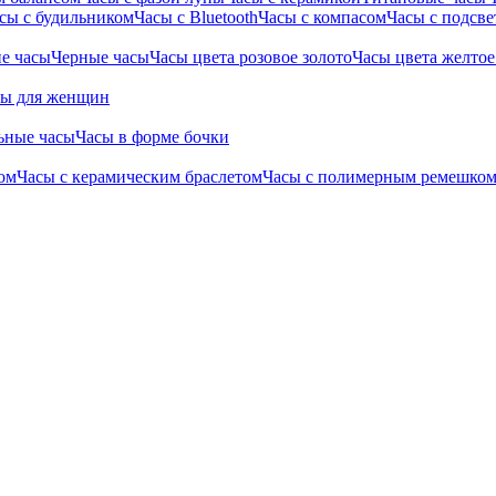
сы с будильником
Часы с Bluetooth
Часы с компасом
Часы с подсве
е часы
Черные часы
Часы цвета розовое золото
Часы цвета желтое
сы для женщин
ьные часы
Часы в форме бочки
ом
Часы с керамическим браслетом
Часы с полимерным ремешко