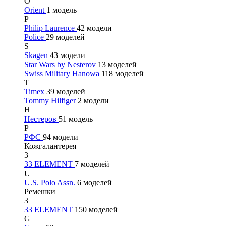
O
Orient
1 модель
P
Philip Laurence
42 модели
Police
29 моделей
S
Skagen
43 модели
Star Wars by Nesterov
13 моделей
Swiss Military Hanowa
118 моделей
T
Timex
39 моделей
Tommy Hilfiger
2 модели
Н
Нестеров
51 модель
Р
РФС
94 модели
Кожгалантерея
3
33 ELEMENT
7 моделей
U
U.S. Polo Assn.
6 моделей
Ремешки
3
33 ELEMENT
150 моделей
G