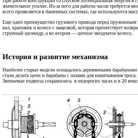
При работе конструкции со спуском потенциальная энергия в гр
значительное усилие. Из-за него для работы часов требуется мн
всего проявляется в башенных системах, где используются масс
Еще одно преимущество грузового привода перед пружинным зак
вал, храповик и колесо с защелкой, которая препятствует воз
струнный цилиндр, а во втором — цепное звездчатое колесо.
История и развитие механизма
Наиболее старые модели оснащались деревянными барабанами с 
стали делать цепи и барабаны с пазами для наматывания троса
Звеньевые подвесы сохранились в недорогих часах и в 20 веке