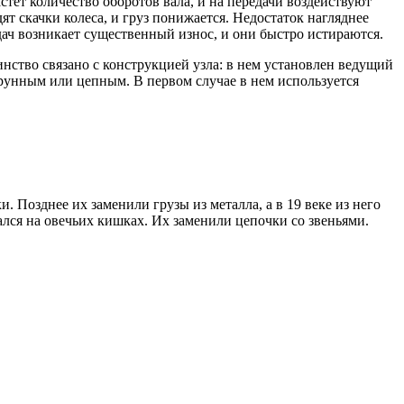
стет количество оборотов вала, и на передачи воздействуют
ят скачки колеса, и груз понижается. Недостаток нагляднее
едач возникает существенный износ, и они быстро истираются.
нство связано с конструкцией узла: в нем установлен ведущий
трунным или цепным. В первом случае в нем используется
 Позднее их заменили грузы из металла, а в 19 веке из него
ался на овечьих кишках. Их заменили цепочки со звеньями.