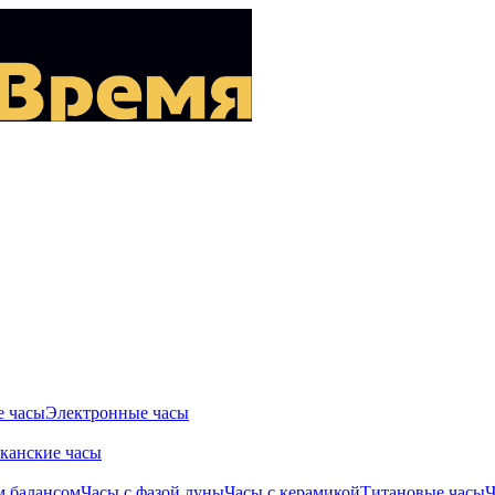
 часы
Электронные часы
канские часы
м балансом
Часы с фазой луны
Часы с керамикой
Титановые часы
Ч