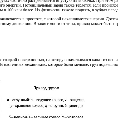
узах частично растрачивается впустую из-за скачка. При этом ра
ого энергии. Потенциальный заряд также теряется, если происход
ы в 100 кг и более. Их физически тяжело поднять, в зубцах пер
лючается в простоте, с которой накапливается энергия. Достои
вратному движению. В зависимости от типа, привод может быть с
гладкой поверхностью, на которую наматывался канат из пеньки.
. В настенных механизмах, которые были меньше, груз подвешив
.