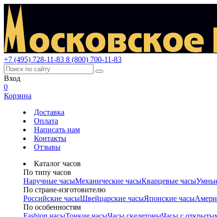
+7 (495) 728-11-83
8 (800) 700-11-83
Вход
0
Корзина
Доставка
Оплата
Написать нам
Контакты
Отзывы
Каталог часов
По типу часов
Наручные часы
Механические часы
Кварцевые часы
Умные
По стране-изготовителю
Российские часы
Швейцарские часы
Японские часы
Амери
По особенностям
Fashion часы
Тонкие часы
Часы скелетоны
Часы с открыты