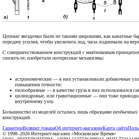
Цепные звездочки были не такими широкими, как канатные бар
передачу усилия, чтобы увеличить ход, часы поднимали на вер
С совершенствованием конструкций с маятниковым принципом х
снизить ее, изобретали интересные механизмы:
астрономические — в них устанавливали добавочные узлы
повышения точности;
пилообразные — в качестве груза в них использовался са
цилиндровые, или гравитационные — они тоже приводил
внутреннему узлу.
Большинство из моделей остались лишь образцами необычных 
конструкций.
Гарантии
Возврат товара
Об интернет-магазине
Карта сайта
Поль
© 1998–2026 Интернет-магазин «Московское Время»