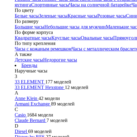
яхтинга
Спортивные часы
Часы на солнечной батарейке
Ча
По цвету
Белые часы
Зеленые часы
Красные часы
Розовые часы
Сини
По размеру
Большие часы
Небольшие часы для мужчин
Маленькие ча
По форме корпуса
Квадратные часы
Круглые часы
Овальные часы
Прямоугол
По типу крепления
Часы с кожаным ремешком
Часы с металлическим браслет
А также
Детские часы
Недорогие часы
Бренды
Наручные часы
3
33 ELEMENT
177 моделей
33 ELEMENT Hexstone
12 моделей
A
Anne Klein
42 модели
Armani Exchange
89 моделей
C
Casio
1684 модели
Claude Bernard
7 моделей
D
Diesel
69 моделей
Disney by RFS
27 моделей