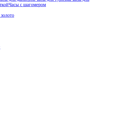
ткой
Часы с шагомером
 золото
м