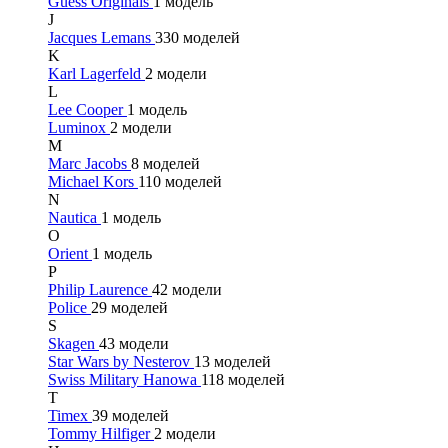
Guess Originals
1 модель
J
Jacques Lemans
330 моделей
K
Karl Lagerfeld
2 модели
L
Lee Cooper
1 модель
Luminox
2 модели
M
Marc Jacobs
8 моделей
Michael Kors
110 моделей
N
Nautica
1 модель
O
Orient
1 модель
P
Philip Laurence
42 модели
Police
29 моделей
S
Skagen
43 модели
Star Wars by Nesterov
13 моделей
Swiss Military Hanowa
118 моделей
T
Timex
39 моделей
Tommy Hilfiger
2 модели