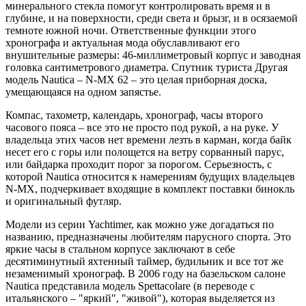
минерального стекла помогут контролировать время и в
глубине, и на поверхности, среди света и брызг, и в осязаемой
темноте южной ночи. Ответственные функции этого
хронографа и актуальная мода обуславливают его
внушительные размеры: 46-миллиметровый корпус и заводная
головка сантиметрового диаметра. Спутник туриста Другая
модель Nautica – N-MX 62 – это целая приборная доска,
умещающаяся на одном запястье.
Компас, тахометр, календарь, хронограф, часы второго
часового пояса – все это не просто под рукой, а на руке. У
владельца этих часов нет времени лезть в карман, когда байк
несет его с горы или полощется на ветру сорванный парус,
или байдарка проходит порог за порогом. Серьезность, с
которой Nautica относится к намерениям будущих владельцев
N-MX, подчеркивает входящие в комплект поставки бинокль
и оригинальный футляр.
Модели из серии Yachtimer, как можно уже догадаться по
названию, предназначены любителям парусного спорта. Это
яркие часы в стальном корпусе заключают в себе
десятиминутный яхтенный таймер, будильник и все тот же
незаменимый хронограф. В 2006 году на базельском салоне
Nautica представила модель Spettacolare (в переводе с
итальянского – "яркий", "живой"), которая выделяется из