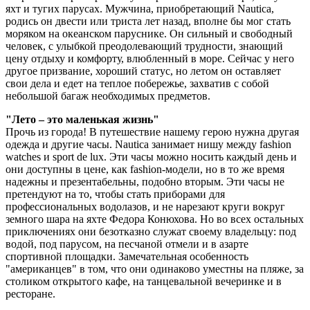
яхт и тугих парусах. Мужчина, приобретающий Nautica,
родись он двести или триста лет назад, вполне бы мог стать
моряком на океанском паруснике. Он сильный и свободный
человек, с улыбкой преодолевающий трудности, знающий
цену отдыху и комфорту, влюбленный в море. Сейчас у него
другое призвание, хороший статус, но летом он оставляет
свои дела и едет на теплое побережье, захватив с собой
небольшой багаж необходимых предметов.
"Лето – это маленькая жизнь"
Прочь из города! В путешествие нашему герою нужна другая
одежда и другие часы. Nautica занимает нишу между fashion
watches и sport de lux. Эти часы можно носить каждый день и
они доступны в цене, как fashion-модели, но в то же время
надежны и презентабельны, подобно вторым. Эти часы не
претендуют на то, чтобы стать приборами для
профессиональных водолазов, и не нарезают круги вокруг
земного шара на яхте Федора Конюхова. Но во всех остальных
приключениях они безотказно служат своему владельцу: под
водой, под парусом, на песчаной отмели и в азарте
спортивной площадки. Замечательная особенность
"американцев" в том, что они одинаково уместны на пляже, за
столиком открытого кафе, на танцевальной вечеринке и в
ресторане.