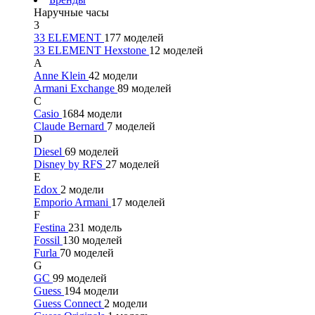
Наручные часы
3
33 ELEMENT
177 моделей
33 ELEMENT Hexstone
12 моделей
A
Anne Klein
42 модели
Armani Exchange
89 моделей
C
Casio
1684 модели
Claude Bernard
7 моделей
D
Diesel
69 моделей
Disney by RFS
27 моделей
E
Edox
2 модели
Emporio Armani
17 моделей
F
Festina
231 модель
Fossil
130 моделей
Furla
70 моделей
G
GC
99 моделей
Guess
194 модели
Guess Connect
2 модели