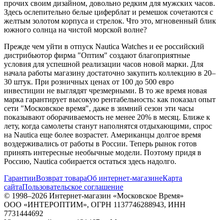
прочих своим дизайном, довольно редким для мужских часов.
Здесь ослепительно белые циферблат и ремешок сочетаются с
желтым золотом корпуса и стрелок. Что это, мгновенный блик
южного солнца на чистой морской волне?
Прежде чем уйти в отпуск Nautica Watches и ее российский
дистрибьютор фирма "Оптим" создают благоприятные
условия для успешной реализации часов новой марки. Для
начала работы магазину достаточно закупить коллекцию в 20–
30 штук. При розничных ценах от 100 до 500 евро
инвестиции не выглядят чрезмерными. В то же время новая
марка гарантирует высокую рентабельность: как показал опыт
сети "Московское время", даже в зимний сезон эти часы
показывают оборачиваемость не менее 20% в месяц. Ближе к
лету, когда самолеты станут наполнятся отдыхающими, спрос
на Nautica еще более возрастет. Американцы долгое время
воздерживались от работы в России. Теперь рынок готов
принять интересные необычные модели. Поэтому придя в
Россию, Nautica собирается остаться здесь надолго.
Гарантии
Возврат товара
Об интернет-магазине
Карта
сайта
Пользовательское соглашение
© 1998–2026 Интернет-магазин «Московское Время»
ООО «ИНТЕРОПТИМ», ОГРН 1137746288943, ИНН
7731444692