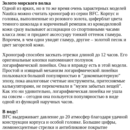
Золото морского волка
Одной из ярких, но в то же время очень характерных моделей
Nautica можно считать хронограф из серии BFС. Корпус и
головка, выполненные из розового золота, циферблат цвета
темного шоколада и коричневый ремешок из крокодиловой
кожи сразу вызывают ассоциации со спортивными часами
класса люкс и придают аксессуару тонкий оттенок гламура.
Впрочем, в чем одни увидят гламур, другие – золотой песок и
цвет загорелой кожи.
Хронограф способен засекать отрезки длиной до 12 часов. Его
оригинальные кнопки напоминают ползунок
логарифмической линейки. Она и вправду есть в этой модели.
Простой и изящный механизм логарифмической линейки
пользовался большой популярностью в "докомпьютерную"
эпоху, пока аналоговые счетные инструменты, притесняемые
калькуляторами, не перекочевали в "музеи забытых вещей".
Как это ни удивительно, логарифмическая линейка не ушла
на совсем – сегодня она пользуется популярностью в виде
одной из функций наручных часов.
В воду!
BFС выдерживает давление до 20 атмосфер благодаря удачной
конструкции корпуса и особой головке. Большие цифры,
люминесцентные стрелки и антибликовое покрытие