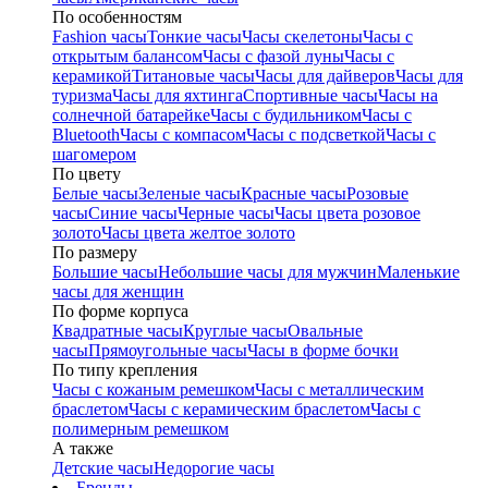
По особенностям
Fashion часы
Тонкие часы
Часы скелетоны
Часы с
открытым балансом
Часы с фазой луны
Часы с
керамикой
Титановые часы
Часы для дайверов
Часы для
туризма
Часы для яхтинга
Спортивные часы
Часы на
солнечной батарейке
Часы с будильником
Часы с
Bluetooth
Часы с компасом
Часы с подсветкой
Часы с
шагомером
По цвету
Белые часы
Зеленые часы
Красные часы
Розовые
часы
Синие часы
Черные часы
Часы цвета розовое
золото
Часы цвета желтое золото
По размеру
Большие часы
Небольшие часы для мужчин
Маленькие
часы для женщин
По форме корпуса
Квадратные часы
Круглые часы
Овальные
часы
Прямоугольные часы
Часы в форме бочки
По типу крепления
Часы с кожаным ремешком
Часы с металлическим
браслетом
Часы с керамическим браслетом
Часы с
полимерным ремешком
А также
Детские часы
Недорогие часы
Бренды