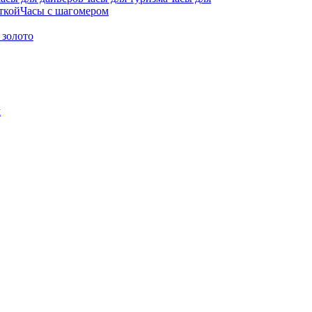
ткой
Часы с шагомером
 золото
м