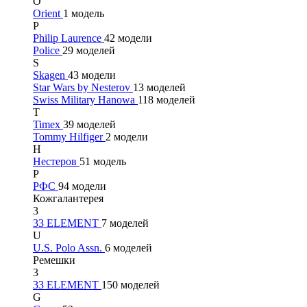
O
Orient
1 модель
P
Philip Laurence
42 модели
Police
29 моделей
S
Skagen
43 модели
Star Wars by Nesterov
13 моделей
Swiss Military Hanowa
118 моделей
T
Timex
39 моделей
Tommy Hilfiger
2 модели
Н
Нестеров
51 модель
Р
РФС
94 модели
Кожгалантерея
3
33 ELEMENT
7 моделей
U
U.S. Polo Assn.
6 моделей
Ремешки
3
33 ELEMENT
150 моделей
G