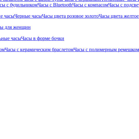
сы с будильником
Часы с Bluetooth
Часы с компасом
Часы с подсве
е часы
Черные часы
Часы цвета розовое золото
Часы цвета желтое
сы для женщин
ьные часы
Часы в форме бочки
ом
Часы с керамическим браслетом
Часы с полимерным ремешко