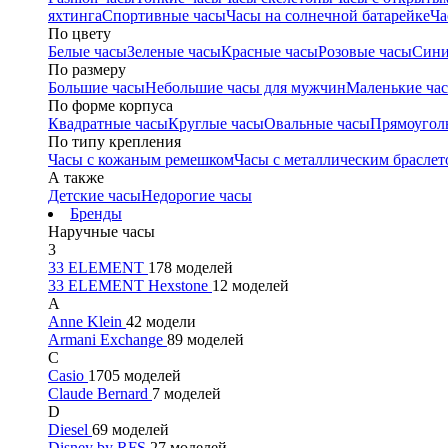
яхтинга
Спортивные часы
Часы на солнечной батарейке
Ча
По цвету
Белые часы
Зеленые часы
Красные часы
Розовые часы
Сини
По размеру
Большие часы
Небольшие часы для мужчин
Маленькие ча
По форме корпуса
Квадратные часы
Круглые часы
Овальные часы
Прямоугол
По типу крепления
Часы с кожаным ремешком
Часы с металлическим браслет
А также
Детские часы
Недорогие часы
Бренды
Наручные часы
3
33 ELEMENT
178 моделей
33 ELEMENT Hexstone
12 моделей
A
Anne Klein
42 модели
Armani Exchange
89 моделей
C
Casio
1705 моделей
Claude Bernard
7 моделей
D
Diesel
69 моделей
Disney by RFS
27 моделей