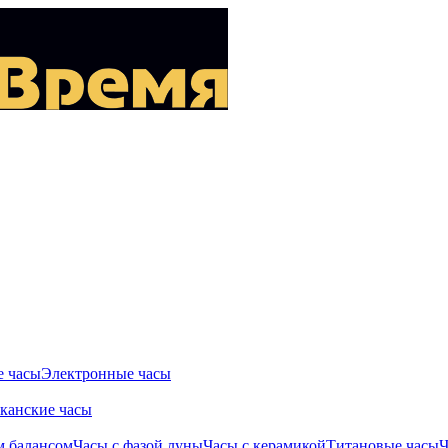
 часы
Электронные часы
канские часы
м балансом
Часы с фазой луны
Часы с керамикой
Титановые часы
Ч