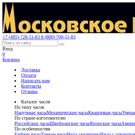
+7 (495) 728-11-83
8 (800) 700-11-83
Вход
0
Корзина
Доставка
Оплата
Написать нам
Контакты
Отзывы
Каталог часов
По типу часов
Наручные часы
Механические часы
Кварцевые часы
Умные
По стране-изготовителю
Российские часы
Швейцарские часы
Японские часы
Амери
По особенностям
Fashion часы
Тонкие часы
Часы скелетоны
Часы с открыты