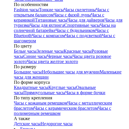
По особенностям
Fashion часы
Тонкие часы
Часы скелетоны
Часы с
открытым балансом
Часы с фазой луны
Часы с
керамикой
Титановые часы
Часы для дайверов
Часы для
туризма
Часы для яхтинга
Спортивные часы
Часы на
солнечной батарейке
Часы с будильником
Часы с
Bluetooth
Часы с компасом
Часы с подсветкой
Часы с
шагомером
По цвету
Белые часы
Зеленые часы
Красные часы
Розовые
часы
Синие часы
Черные часы
Часы цвета розовое
золото
Часы цвета желтое золото
По размеру
Большие часы
Небольшие часы для мужчин
Маленькие
часы для женщин
По форме корпуса
Квадратные часы
Круглые часы
Овальные
часы
Прямоугольные часы
Часы в форме бочки
По типу крепления
Часы с кожаным ремешком
Часы с металлическим
браслетом
Часы с керамическим браслетом
Часы с
полимерным ремешком
А также
Детские часы
Недорогие часы
Бренды