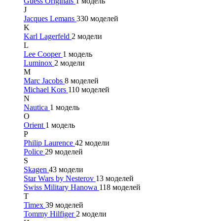
Guess Originals
1 модель
J
Jacques Lemans
330 моделей
K
Karl Lagerfeld
2 модели
L
Lee Cooper
1 модель
Luminox
2 модели
M
Marc Jacobs
8 моделей
Michael Kors
110 моделей
N
Nautica
1 модель
O
Orient
1 модель
P
Philip Laurence
42 модели
Police
29 моделей
S
Skagen
43 модели
Star Wars by Nesterov
13 моделей
Swiss Military Hanowa
118 моделей
T
Timex
39 моделей
Tommy Hilfiger
2 модели