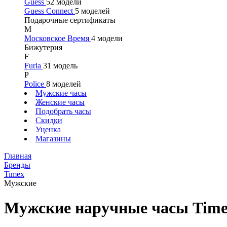
Guess
52 модели
Guess Connect
5 моделей
Подарочные сертификаты
М
Московское Время
4 модели
Бижутерия
F
Furla
31 модель
P
Police
8 моделей
Мужские часы
Женские часы
Подобрать часы
Скидки
Уценка
Магазины
Главная
Бренды
Timex
Мужские
Мужские наручные часы Tim