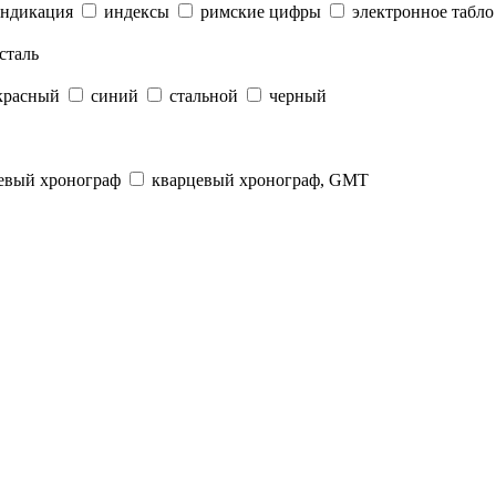
индикация
индексы
римские цифры
электронное табло
сталь
красный
синий
стальной
черный
евый хронограф
кварцевый хронограф, GMT