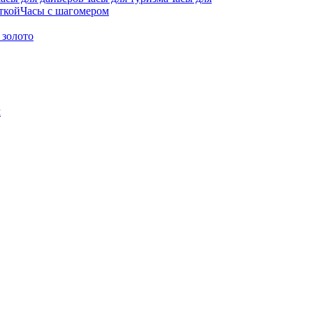
ткой
Часы с шагомером
 золото
м