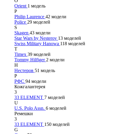
O
Orient
1 модель
P
Philip Laurence
42 модели
Police
29 моделей
S
Skagen
43 модели
Star Wars by Nesterov
13 моделей
Swiss Military Hanowa
118 моделей
T
Timex
39 моделей
Tommy Hilfiger
2 модели
Н
Нестеров
51 модель
Р
РФС
94 модели
Кожгалантерея
3
33 ELEMENT
7 моделей
U
U.S. Polo Assn.
6 моделей
Ремешки
3
33 ELEMENT
150 моделей
G