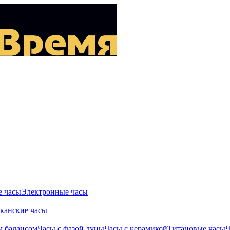
 часы
Электронные часы
канские часы
м балансом
Часы с фазой луны
Часы с керамикой
Титановые часы
Ч