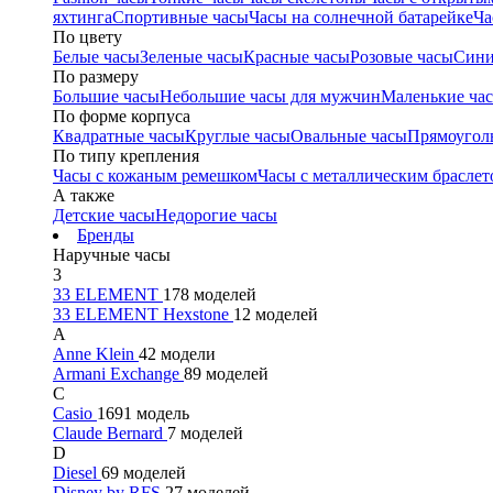
яхтинга
Спортивные часы
Часы на солнечной батарейке
Ча
По цвету
Белые часы
Зеленые часы
Красные часы
Розовые часы
Сини
По размеру
Большие часы
Небольшие часы для мужчин
Маленькие ча
По форме корпуса
Квадратные часы
Круглые часы
Овальные часы
Прямоугол
По типу крепления
Часы с кожаным ремешком
Часы с металлическим браслет
А также
Детские часы
Недорогие часы
Бренды
Наручные часы
3
33 ELEMENT
178 моделей
33 ELEMENT Hexstone
12 моделей
A
Anne Klein
42 модели
Armani Exchange
89 моделей
C
Casio
1691 модель
Claude Bernard
7 моделей
D
Diesel
69 моделей
Disney by RFS
27 моделей