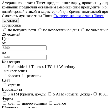
Американские часы Timex представляют марку, проверенную вре
компании предпочли остальным американские президенты, но э
дизайнерской этикой и характерной для бренда тщательной пр
Смотреть мужские часы Timex
Смотреть женские часы Timex
фильтры
сортировка
по популярности
по возрастанию цены
по убывани
26 моделей
Цена
от
до
Коллекция
Harborside
Timex x UFC
Waterbury
Тип крепления
браслет
ремешок
Цвет
черный
Водозащита
3 АТМ (брызги, дождь)
5 АТМ (брызги, дождь)
10 АТ
Форма
круг
прямоугольник
Другое
Ширина корпуса, мм