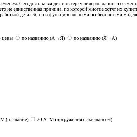
менем. Сегодня она входит в пятерку лидеров данного сегмента
то не единственная причина, по которой многие хотят их купит
оработкой деталей, но и функциональными особенностями модел
ю цены
по названию (А→Я)
по названию (Я→А)
М (плавание)
20 АТМ (погружения с аквалангом)