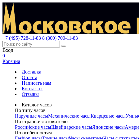
+7 (495) 728-11-83
8 (800) 700-11-83
Вход
0
Корзина
Доставка
Оплата
Написать нам
Контакты
Отзывы
Каталог часов
По типу часов
Наручные часы
Механические часы
Кварцевые часы
Умные
По стране-изготовителю
Российские часы
Швейцарские часы
Японские часы
Амери
По особенностям
Fashion часы
Тонкие часы
Часы скелетоны
Часы с открыты