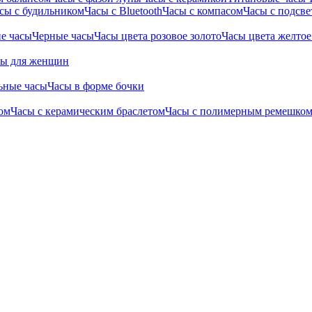
сы с будильником
Часы с Bluetooth
Часы с компасом
Часы с подсве
е часы
Черные часы
Часы цвета розовое золото
Часы цвета желтое
сы для женщин
ьные часы
Часы в форме бочки
ом
Часы с керамическим браслетом
Часы с полимерным ремешко