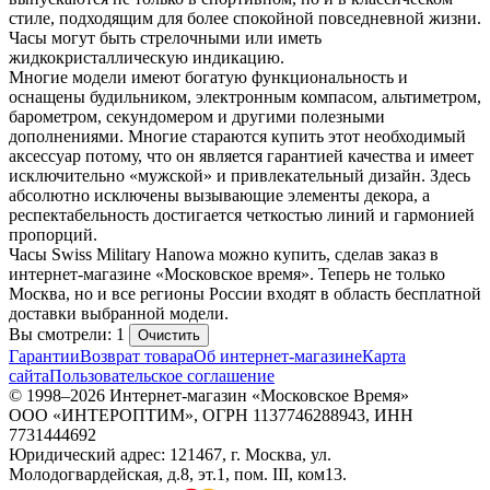
стиле, подходящим для более спокойной повседневной жизни.
Часы могут быть стрелочными или иметь
жидкокристаллическую индикацию.
Многие модели имеют богатую функциональность и
оснащены будильником, электронным компасом, альтиметром,
барометром, секундомером и другими полезными
дополнениями. Многие стараются купить этот необходимый
аксессуар потому, что он является гарантией качества и имеет
исключительно «мужской» и привлекательный дизайн. Здесь
абсолютно исключены вызывающие элементы декора, а
респектабельность достигается четкостью линий и гармонией
пропорций.
Часы Swiss Military Hanowa можно купить, сделав заказ в
интернет-магазине «Московское время». Теперь не только
Москва, но и все регионы России входят в область бесплатной
доставки выбранной модели.
Вы смотрели: 1
Очистить
Гарантии
Возврат товара
Об интернет-магазине
Карта
сайта
Пользовательское соглашение
© 1998–2026 Интернет-магазин «Московское Время»
ООО «ИНТЕРОПТИМ», ОГРН 1137746288943, ИНН
7731444692
Юридический адрес: 121467, г. Москва, ул.
Молодогвардейская, д.8, эт.1, пом. III, ком13.