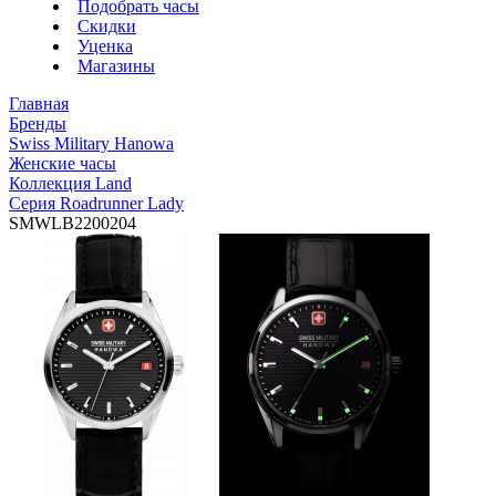
Подобрать часы
Скидки
Уценка
Магазины
Главная
Бренды
Swiss Military Hanowa
Женские часы
Коллекция Land
Серия Roadrunner Lady
SMWLB2200204