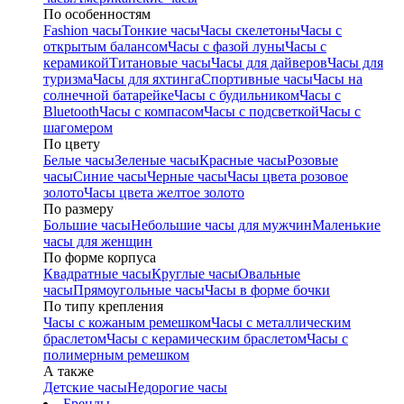
По особенностям
Fashion часы
Тонкие часы
Часы скелетоны
Часы с
открытым балансом
Часы с фазой луны
Часы с
керамикой
Титановые часы
Часы для дайверов
Часы для
туризма
Часы для яхтинга
Спортивные часы
Часы на
солнечной батарейке
Часы с будильником
Часы с
Bluetooth
Часы с компасом
Часы с подсветкой
Часы с
шагомером
По цвету
Белые часы
Зеленые часы
Красные часы
Розовые
часы
Синие часы
Черные часы
Часы цвета розовое
золото
Часы цвета желтое золото
По размеру
Большие часы
Небольшие часы для мужчин
Маленькие
часы для женщин
По форме корпуса
Квадратные часы
Круглые часы
Овальные
часы
Прямоугольные часы
Часы в форме бочки
По типу крепления
Часы с кожаным ремешком
Часы с металлическим
браслетом
Часы с керамическим браслетом
Часы с
полимерным ремешком
А также
Детские часы
Недорогие часы
Бренды