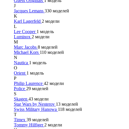
Guess Originals
1 модель
J
Jacques Lemans
330 моделей
K
Karl Lagerfeld
2 модели
L
Lee Cooper
1 модель
Luminox
2 модели
M
Marc Jacobs
8 моделей
Michael Kors
110 моделей
N
Nautica
1 модель
O
Orient
1 модель
P
Philip Laurence
42 модели
Police
29 моделей
S
Skagen
43 модели
Star Wars by Nesterov
13 моделей
Swiss Military Hanowa
118 моделей
T
Timex
39 моделей
Tommy Hilfiger
2 модели