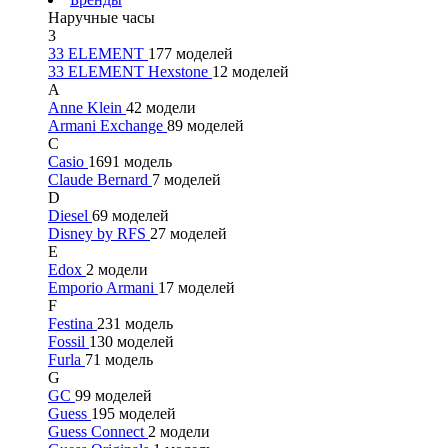
Наручные часы
3
33 ELEMENT
177 моделей
33 ELEMENT Hexstone
12 моделей
A
Anne Klein
42 модели
Armani Exchange
89 моделей
C
Casio
1691 модель
Claude Bernard
7 моделей
D
Diesel
69 моделей
Disney by RFS
27 моделей
E
Edox
2 модели
Emporio Armani
17 моделей
F
Festina
231 модель
Fossil
130 моделей
Furla
71 модель
G
GC
99 моделей
Guess
195 моделей
Guess Connect
2 модели