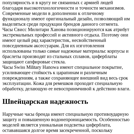
популярность и в кругу не связанных с армией людей
благодаря высокотехнологичности и точности механизмов.
Современные модели в дополнении к отличному
функционалу имеют оригинальный дизайн, позволяющий им
выделяться среди продукции брендов данного сегмента.
Часы Свисс Милитари Ханова позиционируются как атрибут
экстремальных профессий и активного отдыха. Поэтому они
имеют целый ряд характеристик, несвойственный
повседневным аксессуарам. Для их изготовления
использованы только самые надежные материалы: корпусы и
браслеты производят из стальных сплавов, циферблаты
защищают сапфировые стекла.
Часы Swiss Military Hanowa имеют специальное покрытие,
усиливающее стойкость к царапинам и различным
повреждениям, а также сохраняющее внешний вид весь срок
эксплуатации. Кожа для ремешков проходит специальную
обработку, делающую ее невосприимчивой к действию влаги.
Швейцарская надежность
Наручные часы бренда имеют специальную противоударную
защиту и повышенную водонепроницаемость. Особенностью
моделей является уникальная подсветка циферблата,
остававшаяся долгое время засекреченной, поскольку