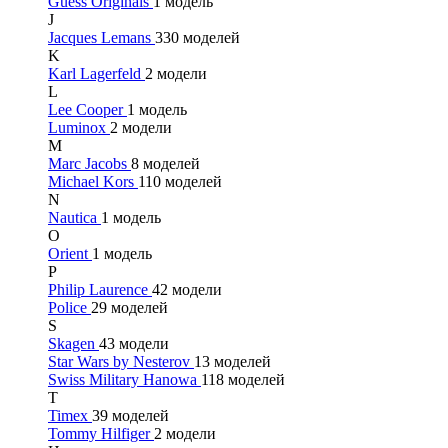
Guess Originals
1 модель
J
Jacques Lemans
330 моделей
K
Karl Lagerfeld
2 модели
L
Lee Cooper
1 модель
Luminox
2 модели
M
Marc Jacobs
8 моделей
Michael Kors
110 моделей
N
Nautica
1 модель
O
Orient
1 модель
P
Philip Laurence
42 модели
Police
29 моделей
S
Skagen
43 модели
Star Wars by Nesterov
13 моделей
Swiss Military Hanowa
118 моделей
T
Timex
39 моделей
Tommy Hilfiger
2 модели