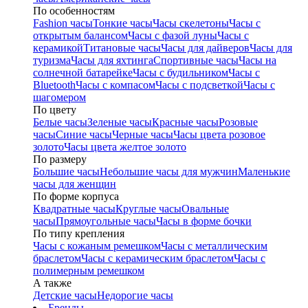
По особенностям
Fashion часы
Тонкие часы
Часы скелетоны
Часы с
открытым балансом
Часы с фазой луны
Часы с
керамикой
Титановые часы
Часы для дайверов
Часы для
туризма
Часы для яхтинга
Спортивные часы
Часы на
солнечной батарейке
Часы с будильником
Часы с
Bluetooth
Часы с компасом
Часы с подсветкой
Часы с
шагомером
По цвету
Белые часы
Зеленые часы
Красные часы
Розовые
часы
Синие часы
Черные часы
Часы цвета розовое
золото
Часы цвета желтое золото
По размеру
Большие часы
Небольшие часы для мужчин
Маленькие
часы для женщин
По форме корпуса
Квадратные часы
Круглые часы
Овальные
часы
Прямоугольные часы
Часы в форме бочки
По типу крепления
Часы с кожаным ремешком
Часы с металлическим
браслетом
Часы с керамическим браслетом
Часы с
полимерным ремешком
А также
Детские часы
Недорогие часы
Бренды