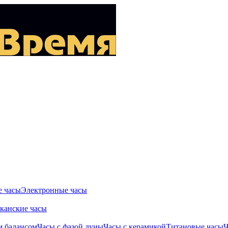
 часы
Электронные часы
канские часы
м балансом
Часы с фазой луны
Часы с керамикой
Титановые часы
Ч