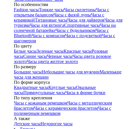
По особенностям
Fashion часы
Тонкие часы
Часы скелетоны
Часы с
открытым балансом
Часы с фазой луны
Часы с
керамикой
Титановые часы
Часы для дайверов
Часы для
туризма
Часы для яхтинга
Спортивные часы
Часы на
солнечной батарейке
Часы с будильником
Часы с
Bluetooth
Часы с компасом
Часы с подсветкой
Часы с
шагомером
По цвету
Белые часы
Зеленые часы
Красные часы
Розовые
часы
Синие часы
Черные часы
Часы цвета розовое
золото
Часы цвета желтое золото
По размеру
Большие часы
Небольшие часы для мужчин
Маленькие
часы для женщин
По форме корпуса
Квадратные часы
Круглые часы
Овальные
часы
Прямоугольные часы
Часы в форме бочки
По типу крепления
Часы с кожаным ремешком
Часы с металлическим
браслетом
Часы с керамическим браслетом
Часы с
полимерным ремешком
А также
Детские часы
Недорогие часы
Бренды