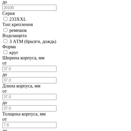
до
Серия
233XXL
Тип крепления
ремешок
Водозащита
3 АТМ (брызги, дождь)
Форма
круг
Ширина корпуса, мм
от
до
Длина корпуса, мм
от
до
Толщина корпуса, мм
от
до