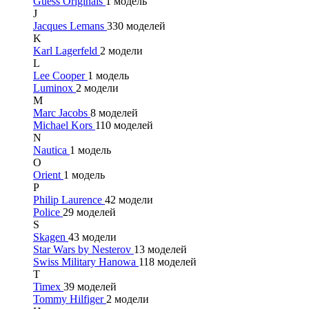
Guess Originals
1 модель
J
Jacques Lemans
330 моделей
K
Karl Lagerfeld
2 модели
L
Lee Cooper
1 модель
Luminox
2 модели
M
Marc Jacobs
8 моделей
Michael Kors
110 моделей
N
Nautica
1 модель
O
Orient
1 модель
P
Philip Laurence
42 модели
Police
29 моделей
S
Skagen
43 модели
Star Wars by Nesterov
13 моделей
Swiss Military Hanowa
118 моделей
T
Timex
39 моделей
Tommy Hilfiger
2 модели