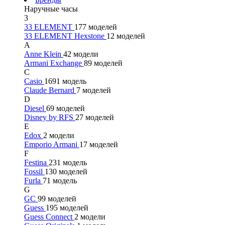
Наручные часы
3
33 ELEMENT
177 моделей
33 ELEMENT Hexstone
12 моделей
A
Anne Klein
42 модели
Armani Exchange
89 моделей
C
Casio
1691 модель
Claude Bernard
7 моделей
D
Diesel
69 моделей
Disney by RFS
27 моделей
E
Edox
2 модели
Emporio Armani
17 моделей
F
Festina
231 модель
Fossil
130 моделей
Furla
71 модель
G
GC
99 моделей
Guess
195 моделей
Guess Connect
2 модели