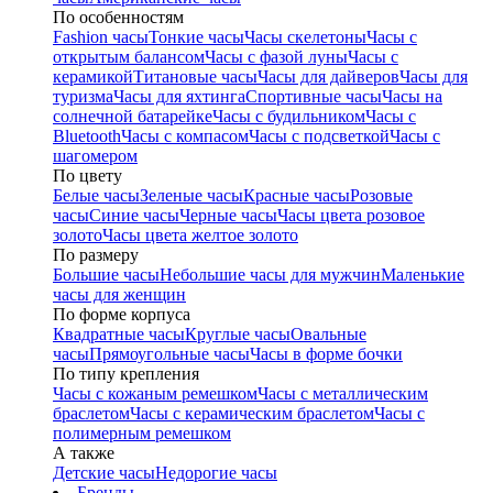
По особенностям
Fashion часы
Тонкие часы
Часы скелетоны
Часы с
открытым балансом
Часы с фазой луны
Часы с
керамикой
Титановые часы
Часы для дайверов
Часы для
туризма
Часы для яхтинга
Спортивные часы
Часы на
солнечной батарейке
Часы с будильником
Часы с
Bluetooth
Часы с компасом
Часы с подсветкой
Часы с
шагомером
По цвету
Белые часы
Зеленые часы
Красные часы
Розовые
часы
Синие часы
Черные часы
Часы цвета розовое
золото
Часы цвета желтое золото
По размеру
Большие часы
Небольшие часы для мужчин
Маленькие
часы для женщин
По форме корпуса
Квадратные часы
Круглые часы
Овальные
часы
Прямоугольные часы
Часы в форме бочки
По типу крепления
Часы с кожаным ремешком
Часы с металлическим
браслетом
Часы с керамическим браслетом
Часы с
полимерным ремешком
А также
Детские часы
Недорогие часы
Бренды