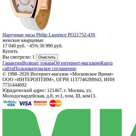
Наручные часы Philip Laurence PO21752-43S
женские кварцевые
17 040
руб.
−45%
30 990
руб.
Купить
Вы смотрели: 1
Очистить
Гарантии
Возврат товара
Об интернет-магазине
Карта
сайта
Пользовательское соглашение
© 1998–2026 Интернет-магазин «Московское Время»
ООО «ИНТЕРОПТИМ», ОГРН 1137746288943, ИНН
7731444692
Юридический адрес: 121467, г. Москва, ул.
Молодогвардейская, д.8, эт.1, пом. III, ком13.