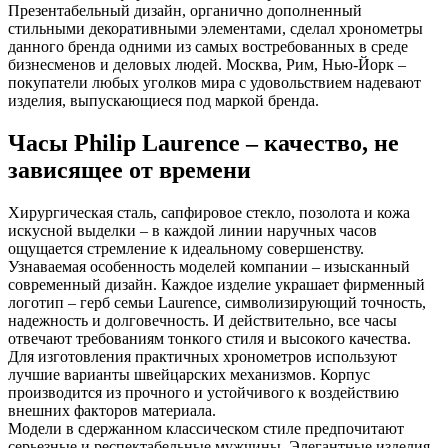
Презентабельный дизайн, органично дополненный
стильными декоративными элементами, сделал хронометры
данного бренда одними из самых востребованных в среде
бизнесменов и деловых людей. Москва, Рим, Нью-Йорк –
покупатели любых уголков мира с удовольствием надевают
изделия, выпускающиеся под маркой бренда.
Часы Philip Laurence – качество, не
зависящее от времени
Хирургическая сталь, сапфировое стекло, позолота и кожа
искусной выделки – в каждой линии наручных часов
ощущается стремление к идеальному совершенству.
Узнаваемая особенность моделей компании – изысканный
современный дизайн. Каждое изделие украшает фирменный
логотип – герб семьи Laurence, символизирующий точность,
надежность и долговечность. И действительно, все часы
отвечают требованиям тонкого стиля и высокого качества.
Для изготовления практичных хронометров используют
лучшие варианты швейцарских механизмов. Корпус
производится из прочного и устойчивого к воздействию
внешних факторов материала.
Модели в сдержанном классическом стиле предпочитают
серьезные и респектабельные мужчины. Элегантные изделия,