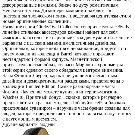
декорированные камнями, ближе по духу романтичным
женским натурам. Дизайнеры компании находятся в
постоянном творческом поиске, представляя ценителям стиля
новые оригинальные коллекции.
Название серии Circle-Oval Collection говорит само за себя. В
линейке стильных аксессуаров каждый найдет для себя
«мягкие» классические наручные часы для мужчин и женские
варианты с изысканным минималистичным дизайном.
Оригиналам, которые любят все неожиданное, придутся по
вкусу модели из коллекции Barrel, которые поражают
нестандартной формой корпуса. Магнетической
притягательностью обладают часы Magnum – хронометры
этой серии сделают своего обладателя центром внимания.
Часы Филипп Лаурен, характеризующиеся элегантным
дизайном и демократичными расценками, представлены в
коллекции Limited Edition. Самые разнообразные часы
Филипп Лаурен вы можете купить в интернет-магазине
Watches.ru. Приятный бонус – скидки, которые регулярно
предлагаются на разные модели. Побалуйте себя и близких
практичным сувениром – наручные часы бренда созданы для
людей, которые предпочитают точность во всем и идут в ногу
с неугомонным временем.
Другие варианты модели