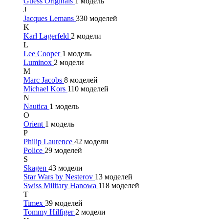
Guess Originals
1 модель
J
Jacques Lemans
330 моделей
K
Karl Lagerfeld
2 модели
L
Lee Cooper
1 модель
Luminox
2 модели
M
Marc Jacobs
8 моделей
Michael Kors
110 моделей
N
Nautica
1 модель
O
Orient
1 модель
P
Philip Laurence
42 модели
Police
29 моделей
S
Skagen
43 модели
Star Wars by Nesterov
13 моделей
Swiss Military Hanowa
118 моделей
T
Timex
39 моделей
Tommy Hilfiger
2 модели