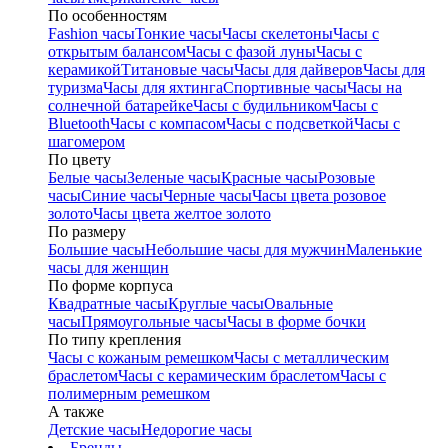
По особенностям
Fashion часы
Тонкие часы
Часы скелетоны
Часы с
открытым балансом
Часы с фазой луны
Часы с
керамикой
Титановые часы
Часы для дайверов
Часы для
туризма
Часы для яхтинга
Спортивные часы
Часы на
солнечной батарейке
Часы с будильником
Часы с
Bluetooth
Часы с компасом
Часы с подсветкой
Часы с
шагомером
По цвету
Белые часы
Зеленые часы
Красные часы
Розовые
часы
Синие часы
Черные часы
Часы цвета розовое
золото
Часы цвета желтое золото
По размеру
Большие часы
Небольшие часы для мужчин
Маленькие
часы для женщин
По форме корпуса
Квадратные часы
Круглые часы
Овальные
часы
Прямоугольные часы
Часы в форме бочки
По типу крепления
Часы с кожаным ремешком
Часы с металлическим
браслетом
Часы с керамическим браслетом
Часы с
полимерным ремешком
А также
Детские часы
Недорогие часы
Бренды