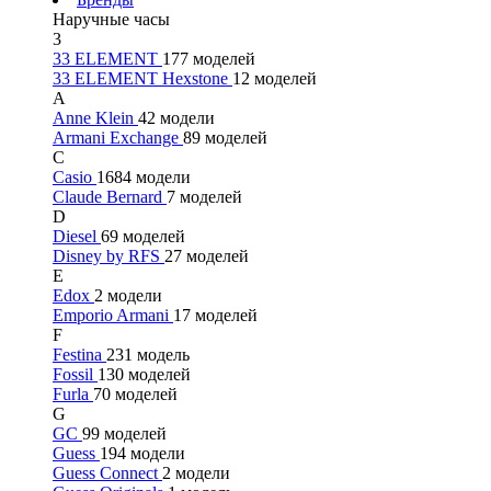
Наручные часы
3
33 ELEMENT
177 моделей
33 ELEMENT Hexstone
12 моделей
A
Anne Klein
42 модели
Armani Exchange
89 моделей
C
Casio
1684 модели
Claude Bernard
7 моделей
D
Diesel
69 моделей
Disney by RFS
27 моделей
E
Edox
2 модели
Emporio Armani
17 моделей
F
Festina
231 модель
Fossil
130 моделей
Furla
70 моделей
G
GC
99 моделей
Guess
194 модели
Guess Connect
2 модели