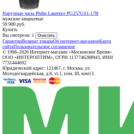
Наручные часы Philip Laurence PG257GS1-17B
мужские кварцевые
59 900
руб.
Купить
Вы смотрели: 1
Очистить
Гарантии
Возврат товара
Об интернет-магазине
Карта
сайта
Пользовательское соглашение
© 1998–2026 Интернет-магазин «Московское Время»
ООО «ИНТЕРОПТИМ», ОГРН 1137746288943, ИНН
7731444692
Юридический адрес: 121467, г. Москва, ул.
Молодогвардейская, д.8, эт.1, пом. III, ком13.