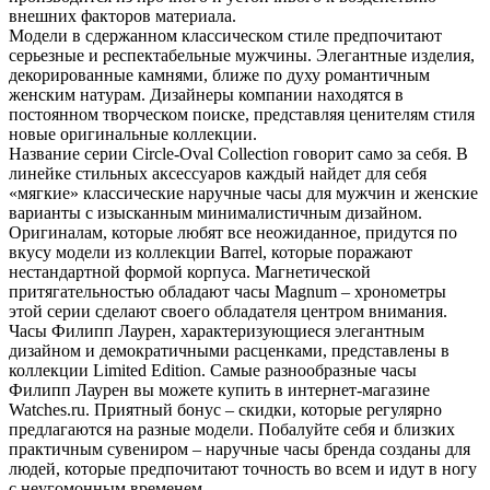
внешних факторов материала.
Модели в сдержанном классическом стиле предпочитают
серьезные и респектабельные мужчины. Элегантные изделия,
декорированные камнями, ближе по духу романтичным
женским натурам. Дизайнеры компании находятся в
постоянном творческом поиске, представляя ценителям стиля
новые оригинальные коллекции.
Название серии Circle-Oval Collection говорит само за себя. В
линейке стильных аксессуаров каждый найдет для себя
«мягкие» классические наручные часы для мужчин и женские
варианты с изысканным минималистичным дизайном.
Оригиналам, которые любят все неожиданное, придутся по
вкусу модели из коллекции Barrel, которые поражают
нестандартной формой корпуса. Магнетической
притягательностью обладают часы Magnum – хронометры
этой серии сделают своего обладателя центром внимания.
Часы Филипп Лаурен, характеризующиеся элегантным
дизайном и демократичными расценками, представлены в
коллекции Limited Edition. Самые разнообразные часы
Филипп Лаурен вы можете купить в интернет-магазине
Watches.ru. Приятный бонус – скидки, которые регулярно
предлагаются на разные модели. Побалуйте себя и близких
практичным сувениром – наручные часы бренда созданы для
людей, которые предпочитают точность во всем и идут в ногу
с неугомонным временем.