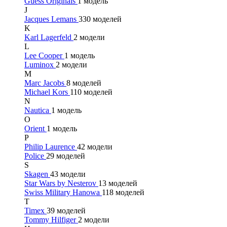
Guess Originals
1 модель
J
Jacques Lemans
330 моделей
K
Karl Lagerfeld
2 модели
L
Lee Cooper
1 модель
Luminox
2 модели
M
Marc Jacobs
8 моделей
Michael Kors
110 моделей
N
Nautica
1 модель
O
Orient
1 модель
P
Philip Laurence
42 модели
Police
29 моделей
S
Skagen
43 модели
Star Wars by Nesterov
13 моделей
Swiss Military Hanowa
118 моделей
T
Timex
39 моделей
Tommy Hilfiger
2 модели