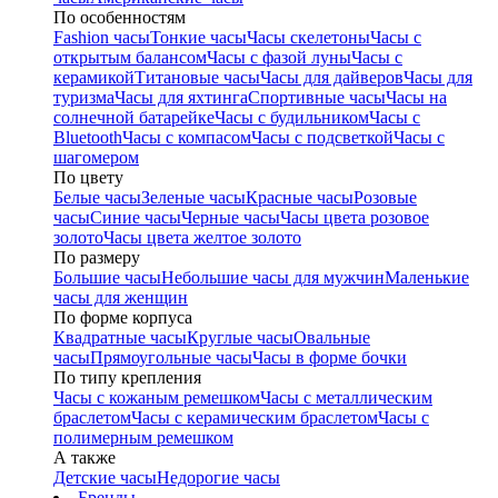
По особенностям
Fashion часы
Тонкие часы
Часы скелетоны
Часы с
открытым балансом
Часы с фазой луны
Часы с
керамикой
Титановые часы
Часы для дайверов
Часы для
туризма
Часы для яхтинга
Спортивные часы
Часы на
солнечной батарейке
Часы с будильником
Часы с
Bluetooth
Часы с компасом
Часы с подсветкой
Часы с
шагомером
По цвету
Белые часы
Зеленые часы
Красные часы
Розовые
часы
Синие часы
Черные часы
Часы цвета розовое
золото
Часы цвета желтое золото
По размеру
Большие часы
Небольшие часы для мужчин
Маленькие
часы для женщин
По форме корпуса
Квадратные часы
Круглые часы
Овальные
часы
Прямоугольные часы
Часы в форме бочки
По типу крепления
Часы с кожаным ремешком
Часы с металлическим
браслетом
Часы с керамическим браслетом
Часы с
полимерным ремешком
А также
Детские часы
Недорогие часы
Бренды