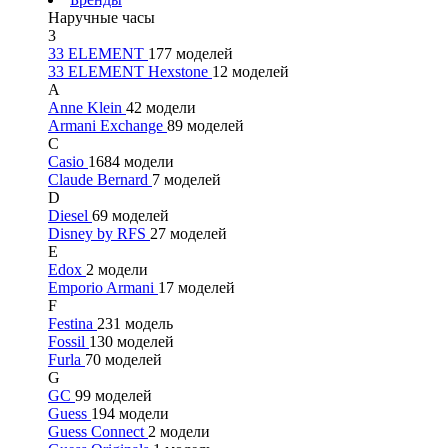
Наручные часы
3
33 ELEMENT
177 моделей
33 ELEMENT Hexstone
12 моделей
A
Anne Klein
42 модели
Armani Exchange
89 моделей
C
Casio
1684 модели
Claude Bernard
7 моделей
D
Diesel
69 моделей
Disney by RFS
27 моделей
E
Edox
2 модели
Emporio Armani
17 моделей
F
Festina
231 модель
Fossil
130 моделей
Furla
70 моделей
G
GC
99 моделей
Guess
194 модели
Guess Connect
2 модели