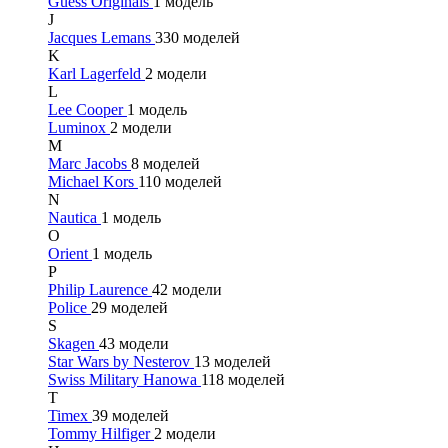
Guess Originals
1 модель
J
Jacques Lemans
330 моделей
K
Karl Lagerfeld
2 модели
L
Lee Cooper
1 модель
Luminox
2 модели
M
Marc Jacobs
8 моделей
Michael Kors
110 моделей
N
Nautica
1 модель
O
Orient
1 модель
P
Philip Laurence
42 модели
Police
29 моделей
S
Skagen
43 модели
Star Wars by Nesterov
13 моделей
Swiss Military Hanowa
118 моделей
T
Timex
39 моделей
Tommy Hilfiger
2 модели