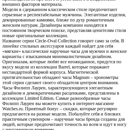
внешних факторов материала.
Модели в сдержанном классическом стиле предпочитают
серьезные и респектабельные мужчины. Элегантные изделия,
декорированные камнями, ближе по духу романтичным
женским натурам. Дизайнеры компании находятся в
постоянном творческом поиске, представляя ценителям стиля
новые оригинальные коллекции.
Название серии Circle-Oval Collection говорит само за себя. В
линейке стильных аксессуаров каждый найдет для себя
«мягкие» классические наручные часы для мужчин и женские
варианты с изысканным минималистичным дизайном.
Оригиналам, которые любят все неожиданное, придутся по
вкусу модели из коллекции Barrel, которые поражают
нестандартной формой корпуса. Магнетической
притягательностью обладают часы Magnum – хронометры
этой серии сделают своего обладателя центром внимания.
Часы Филипп Лаурен, характеризующиеся элегантным
дизайном и демократичными расценками, представлены в
коллекции Limited Edition. Самые разнообразные часы
Филипп Лаурен вы можете купить в интернет-магазине
Watches.ru. Приятный бонус – скидки, которые регулярно
предлагаются на разные модели. Побалуйте себя и близких
практичным сувениром – наручные часы бренда созданы для
людей, которые предпочитают точность во всем и идут в ногу
с неугомонным временем.