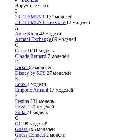
Наручные часы
3
33 ELEMENT
177 моделей
33 ELEMENT Hexstone
12 моделей
A
Anne Klein
42 модели
Armani Exchange
89 моделей
C
Casio
1691 модель
Claude Bernard
7 моделей
D
Diesel
69 моделей
Disney by RFS
27 моделей
E
Edox
2 модели
Emporio Armani
17 моделей
F
Festina
231 модель
Fossil
130 моделей
Furla
71 модель
G
GC
99 моделей
Guess
195 моделей
Guess Connect
2 модели