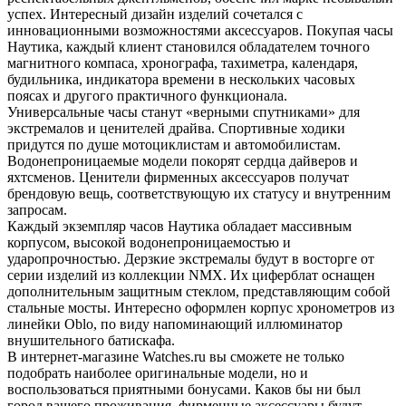
успех. Интересный дизайн изделий сочетался с
инновационными возможностями аксессуаров. Покупая часы
Наутика, каждый клиент становился обладателем точного
магнитного компаса, хронографа, тахиметра, календаря,
будильника, индикатора времени в нескольких часовых
поясах и другого практичного функционала.
Универсальные часы станут «верными спутниками» для
экстремалов и ценителей драйва. Спортивные ходики
придутся по душе мотоциклистам и автомобилистам.
Водонепроницаемые модели покорят сердца дайверов и
яхтсменов. Ценители фирменных аксессуаров получат
брендовую вещь, соответствующую их статусу и внутренним
запросам.
Каждый экземпляр часов Наутика обладает массивным
корпусом, высокой водонепроницаемостью и
ударопрочностью. Дерзкие экстремалы будут в восторге от
серии изделий из коллекции NMX. Их циферблат оснащен
дополнительным защитным стеклом, представляющим собой
стальные мосты. Интересно оформлен корпус хронометров из
линейки Oblo, по виду напоминающий иллюминатор
внушительного батискафа.
В интернет-магазине Watches.ru вы сможете не только
подобрать наиболее оригинальные модели, но и
воспользоваться приятными бонусами. Каков бы ни был
город вашего проживания, фирменные аксессуары будут