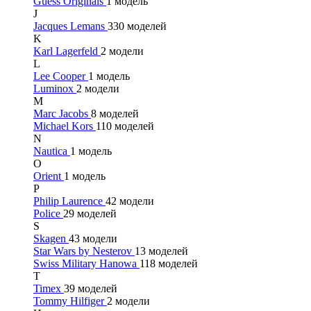
Guess Originals
1 модель
J
Jacques Lemans
330 моделей
K
Karl Lagerfeld
2 модели
L
Lee Cooper
1 модель
Luminox
2 модели
M
Marc Jacobs
8 моделей
Michael Kors
110 моделей
N
Nautica
1 модель
O
Orient
1 модель
P
Philip Laurence
42 модели
Police
29 моделей
S
Skagen
43 модели
Star Wars by Nesterov
13 моделей
Swiss Military Hanowa
118 моделей
T
Timex
39 моделей
Tommy Hilfiger
2 модели