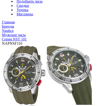
Подобрать часы
Скидки
Уценка
Магазины
Главная
Бренды
Nautica
Мужские часы
Серия NST 101
NAPNSF110