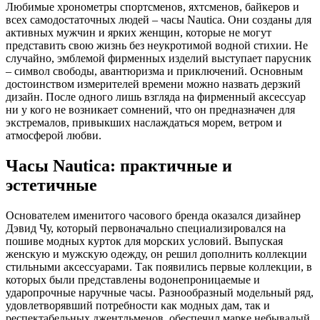
Любимые хронометры спортсменов, яхтсменов, байкеров и
всех самодостаточных людей – часы Nautica. Они созданы для
активных мужчин и ярких женщин, которые не могут
представить свою жизнь без неукротимой водной стихии. Не
случайно, эмблемой фирменных изделий выступает парусник
– символ свободы, авантюризма и приключений. Основным
достоинством измерителей времени можно назвать дерзкий
дизайн. После одного лишь взгляда на фирменный аксессуар
ни у кого не возникает сомнений, что он предназначен для
экстремалов, привыкших наслаждаться морем, ветром и
атмосферой любви.
Часы Nautica: практичные и
эстетичные
Основателем именитого часового бренда оказался дизайнер
Дэвид Чу, который первоначально специализировался на
пошиве модных курток для морских условий. Выпуская
женскую и мужскую одежду, он решил дополнить коллекции
стильными аксессуарами. Так появились первые коллекции, в
которых были представлены водонепроницаемые и
ударопрочные наручные часы. Разнообразный модельный ряд,
удовлетворявший потребности как модных дам, так и
респектабельных джентльменов, обеспечил марке небывалый