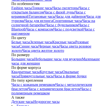
По особенностям
Fashion часы
Тонкие часы
Часы скелетоны
Часы с
открытым балансом
Часы с фазой луны
Часы с
керамикой
Титановые часы
Часы для дайверов
Часы для
туризма
Часы для яхтинга
Спортивные часы
Часы на
солнечной батарейке
Часы с будильником
Часы с
Bluetooth
Часы с компасом
Часы с подсветкой
Часы с
шагомером
По цвету
Белые часы
Зеленые часы
Красные часы
Розовые
часы
Синие часы
Черные часы
Часы цвета розовое
золото
Часы цвета желтое золото
По размеру
Большие часы
Небольшие часы для мужчин
Маленькие
часы для женщин
По форме корпуса
Квадратные часы
Круглые часы
Овальные
часы
Прямоугольные часы
Часы в форме бочки
По типу крепления
Часы с кожаным ремешком
Часы с металлическим
браслетом
Часы с керамическим браслетом
Часы с
полимерным ремешком
А также
Детские часы
Недорогие часы
Бренды