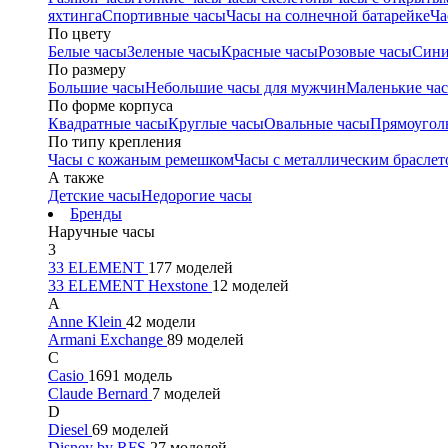
яхтинга
Спортивные часы
Часы на солнечной батарейке
Ча
По цвету
Белые часы
Зеленые часы
Красные часы
Розовые часы
Сини
По размеру
Большие часы
Небольшие часы для мужчин
Маленькие ча
По форме корпуса
Квадратные часы
Круглые часы
Овальные часы
Прямоугол
По типу крепления
Часы с кожаным ремешком
Часы с металлическим браслет
А также
Детские часы
Недорогие часы
Бренды
Наручные часы
3
33 ELEMENT
177 моделей
33 ELEMENT Hexstone
12 моделей
A
Anne Klein
42 модели
Armani Exchange
89 моделей
C
Casio
1691 модель
Claude Bernard
7 моделей
D
Diesel
69 моделей
Disney by RFS
27 моделей