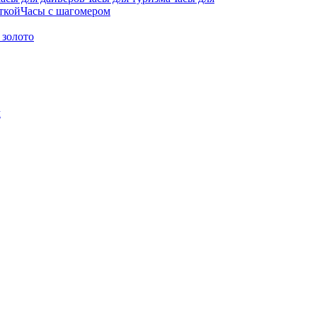
ткой
Часы с шагомером
 золото
м