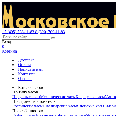
+7 (495) 728-11-83
8 (800) 700-11-83
Вход
0
Корзина
Доставка
Оплата
Написать нам
Контакты
Отзывы
Каталог часов
По типу часов
Наручные часы
Механические часы
Кварцевые часы
Умные
По стране-изготовителю
Российские часы
Швейцарские часы
Японские часы
Амери
По особенностям
Fashion часы
Тонкие часы
Часы скелетоны
Часы с открыты