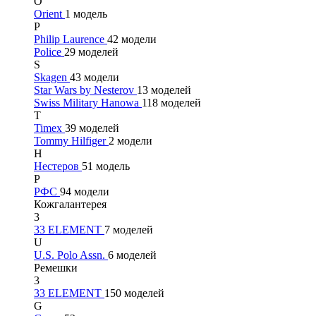
O
Orient
1 модель
P
Philip Laurence
42 модели
Police
29 моделей
S
Skagen
43 модели
Star Wars by Nesterov
13 моделей
Swiss Military Hanowa
118 моделей
T
Timex
39 моделей
Tommy Hilfiger
2 модели
Н
Нестеров
51 модель
Р
РФС
94 модели
Кожгалантерея
3
33 ELEMENT
7 моделей
U
U.S. Polo Assn.
6 моделей
Ремешки
3
33 ELEMENT
150 моделей
G