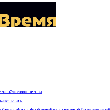
 часы
Электронные часы
канские часы
м балансом
Часы с фазой луны
Часы с керамикой
Титановые часы
Ч