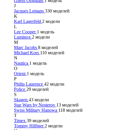
Guess Originals
1 модель
J
Jacques Lemans
330 моделей
K
Karl Lagerfeld
2 модели
L
Lee Cooper
1 модель
Luminox
2 модели
M
Marc Jacobs
8 моделей
Michael Kors
110 моделей
N
Nautica
1 модель
O
Orient
1 модель
P
Philip Laurence
42 модели
Police
29 моделей
S
Skagen
43 модели
Star Wars by Nesterov
13 моделей
Swiss Military Hanowa
118 моделей
T
Timex
39 моделей
Tommy Hilfiger
2 модели