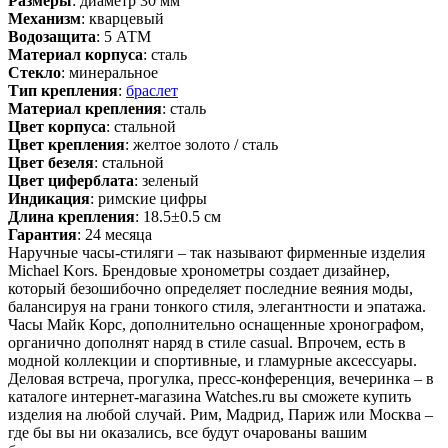
Размеры
: диаметр 30 мм
Механизм
: кварцевый
Водозащита
: 5 АТМ
Материал корпуса
: сталь
Стекло
: минеральное
Тип крепления
:
браслет
Материал крепления
: сталь
Цвет корпуса
: стальной
Цвет крепления
: желтое золото / сталь
Цвет безеля
: стальной
Цвет циферблата
: зеленый
Индикация
: римские цифры
Длина крепления
: 18.5±0.5 см
Гарантия
: 24 месяца
Наручные часы-стиляги – так называют фирменные изделия
Michael Kors. Брендовые хронометры создает дизайнер,
который безошибочно определяет последние веяния моды,
балансируя на грани тонкого стиля, элегантности и эпатажа.
Часы Майк Корс, дополнительно оснащенные хронографом,
органично дополнят наряд в стиле casual. Впрочем, есть в
модной коллекции и спортивные, и гламурные аксессуары.
Деловая встреча, прогулка, пресс-конференция, вечеринка – в
каталоге интернет-магазина Watches.ru вы сможете купить
изделия на любой случай. Рим, Мадрид, Париж или Москва –
где бы вы ни оказались, все будут очарованы вашим