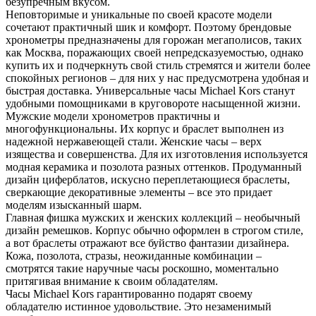
безупречным вкусом.
Неповторимые и уникальные по своей красоте модели
сочетают практичный шик и комфорт. Поэтому брендовые
хронометры предназначены для горожан мегаполисов, таких
как Москва, поражающих своей непредсказуемостью, однако
купить их и подчеркнуть свой стиль стремятся и жители более
спокойных регионов – для них у нас предусмотрена удобная и
быстрая доставка. Универсальные часы Michael Kors станут
удобными помощниками в круговороте насыщенной жизни.
Мужские модели хронометров практичны и
многофункциональны. Их корпус и браслет выполнен из
надежной нержавеющей стали. Женские часы – верх
изящества и совершенства. Для их изготовления используется
модная керамика и позолота разных оттенков. Продуманный
дизайн циферблатов, искусно переплетающиеся браслеты,
сверкающие декоративные элементы – все это придает
моделям изысканный шарм.
Главная фишка мужских и женских коллекций – необычный
дизайн ремешков. Корпус обычно оформлен в строгом стиле,
а вот браслеты отражают все буйство фантазии дизайнера.
Кожа, позолота, стразы, неожиданные комбинации –
смотрятся такие наручные часы роскошно, моментально
притягивая внимание к своим обладателям.
Часы Michael Kors гарантированно подарят своему
обладателю истинное удовольствие. Это незаменимый