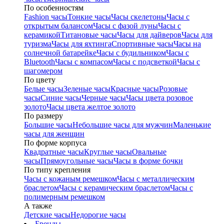
По особенностям
Fashion часы
Тонкие часы
Часы скелетоны
Часы с
открытым балансом
Часы с фазой луны
Часы с
керамикой
Титановые часы
Часы для дайверов
Часы для
туризма
Часы для яхтинга
Спортивные часы
Часы на
солнечной батарейке
Часы с будильником
Часы с
Bluetooth
Часы с компасом
Часы с подсветкой
Часы с
шагомером
По цвету
Белые часы
Зеленые часы
Красные часы
Розовые
часы
Синие часы
Черные часы
Часы цвета розовое
золото
Часы цвета желтое золото
По размеру
Большие часы
Небольшие часы для мужчин
Маленькие
часы для женщин
По форме корпуса
Квадратные часы
Круглые часы
Овальные
часы
Прямоугольные часы
Часы в форме бочки
По типу крепления
Часы с кожаным ремешком
Часы с металлическим
браслетом
Часы с керамическим браслетом
Часы с
полимерным ремешком
А также
Детские часы
Недорогие часы
Бренды