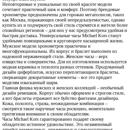
Неповторимые и уникальные по своей красоте модели
сочетают практичный шик и комфорт. Поэтому брендовые
хронометры предназначены для горожан мегаполисов, таких
как Москва, поражающих своей непредсказуемостью, однако
купить их и подчеркнуть свой стиль стремятся и жители более
спокойных регионов – для них у нас предусмотрена удобная и
быстрая доставка. Универсальные часы Michael Kors станут
удобными помощниками в круговороте насыщенной жизни.
Мужские модели хронометров практичны и
многофункциональны. Их корпус и браслет выполнен из
надежной нержавеющей стали. Женские часы – верх
изящества и совершенства. Для их изготовления используется
модная керамика и позолота разных оттенков. Продуманный
дизайн циферблатов, искусно переплетающиеся браслеты,
сверкающие декоративные элементы – все это придает
моделям изысканный шарм.
Главная фишка мужских и женских коллекций – необычный
дизайн ремешков. Корпус обычно оформлен в строгом стиле,
а вот браслеты отражают все буйство фантазии дизайнера.
Кожа, позолота, стразы, неожиданные комбинации –
смотрятся такие наручные часы роскошно, моментально
притягивая внимание к своим обладателям.
Часы Michael Kors гарантированно подарят своему
обладателю истинное удовольствие. Это незаменимый
атрибут независимых, динамичных и самодостаточных