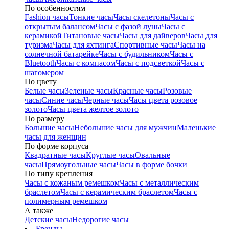
По особенностям
Fashion часы
Тонкие часы
Часы скелетоны
Часы с
открытым балансом
Часы с фазой луны
Часы с
керамикой
Титановые часы
Часы для дайверов
Часы для
туризма
Часы для яхтинга
Спортивные часы
Часы на
солнечной батарейке
Часы с будильником
Часы с
Bluetooth
Часы с компасом
Часы с подсветкой
Часы с
шагомером
По цвету
Белые часы
Зеленые часы
Красные часы
Розовые
часы
Синие часы
Черные часы
Часы цвета розовое
золото
Часы цвета желтое золото
По размеру
Большие часы
Небольшие часы для мужчин
Маленькие
часы для женщин
По форме корпуса
Квадратные часы
Круглые часы
Овальные
часы
Прямоугольные часы
Часы в форме бочки
По типу крепления
Часы с кожаным ремешком
Часы с металлическим
браслетом
Часы с керамическим браслетом
Часы с
полимерным ремешком
А также
Детские часы
Недорогие часы
Бренды