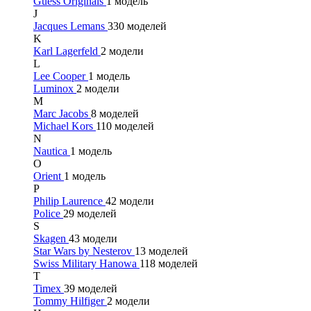
Guess Originals
1 модель
J
Jacques Lemans
330 моделей
K
Karl Lagerfeld
2 модели
L
Lee Cooper
1 модель
Luminox
2 модели
M
Marc Jacobs
8 моделей
Michael Kors
110 моделей
N
Nautica
1 модель
O
Orient
1 модель
P
Philip Laurence
42 модели
Police
29 моделей
S
Skagen
43 модели
Star Wars by Nesterov
13 моделей
Swiss Military Hanowa
118 моделей
T
Timex
39 моделей
Tommy Hilfiger
2 модели