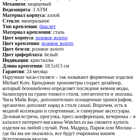
Механизм
: кварцевый
Водозащита
: 3 АТМ
Материал корпуса
: аллой
Стекло
: минеральное
Тип крепления
:
браслет
Материал крепления
: сталь
Цвет корпуса
:
розовое золото
Цвет крепления
:
розовое золото
Цвет безеля
: розовое золото
Цвет циферблата
: белый
Индикация
: кристаллы
Длина крепления
: 18.5±0.5 см
Гарантия
: 24 месяца
Наручные часы-стиляги – так называют фирменные изделия
Michael Kors. Брендовые хронометры создает дизайнер,
который безошибочно определяет последние веяния моды,
балансируя на грани тонкого стиля, элегантности и эпатажа.
Часы Майк Корс, дополнительно оснащенные хронографом,
органично дополнят наряд в стиле casual. Впрочем, есть в
модной коллекции и спортивные, и гламурные аксессуары.
Деловая встреча, прогулка, пресс-конференция, вечеринка – в
каталоге интернет-магазина Watches.ru вы сможете купить
изделия на любой случай. Рим, Мадрид, Париж или Москва –
где бы вы ни оказались, все будут очарованы вашим
безупречным вкусом.