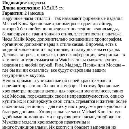
Индикация
: индексы
Длина крепления
: 18.5±0.5 см
Гарантия
: 24 месяца
Наручные часы-стиляги – так называют фирменные изделия
Michael Kors. Брендовые хронометры создает дизайнер,
который безошибочно определяет последние веяния моды,
балансируя на грани тонкого стиля, элегантности и эпатажа.
Часы Майк Корс, дополнительно оснащенные хронографом,
органично дополнят наряд в стиле casual. Впрочем, есть в
модной коллекции и спортивные, и гламурные аксессуары.
Деловая встреча, прогулка, пресс-конференция, вечеринка – в
каталоге интернет-магазина Watches.ru вы сможете купить
изделия на любой случай. Рим, Мадрид, Париж или Москва –
где бы вы ни оказались, все будут очарованы вашим
безупречным вкусом.
Неповторимые и уникальные по своей красоте модели
сочетают практичный шик и комфорт. Поэтому брендовые
хронометры предназначены для горожан мегаполисов, таких
как Москва, поражающих своей непредсказуемостью, однако
купить их и подчеркнуть свой стиль стремятся и жители более
спокойных регионов – для них у нас предусмотрена удобная и
быстрая доставка. Универсальные часы Michael Kors станут
удобными помощниками в круговороте насыщенной жизни.
Мужские модели хронометров практичны и
многофункциональны. Их корпус и браслет выполнен из