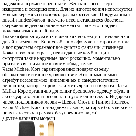
надежной нержавеющей стали. Женские часы – верх
изящества и совершенства. Для их изготовления используется
модная керамика и позолота разных оттенков. Продуманный
дизайн циферблатов, искусно переплетающиеся браслеты,
сверкающие декоративные элементы – все это придает
моделям изысканный шарм.
Главная фишка мужских и женских коллекций – необычный
дизайн ремешков. Корпус обычно оформлен в строгом стиле,
а вот браслеты отражают все буйство фантазии дизайнера.
Кожа, позолота, стразы, неожиданные комбинации –
смотрятся такие наручные часы роскошно, моментально
притягивая внимание к своим обладателям.
Часы Michael Kors гарантированно подарят своему
обладателю истинное удовольствие. Это незаменимый
атрибут независимых, динамичных и самодостаточных
личностей, которые привыкли жить ярко и со вкусом. Часы
Майкл Корс органично дополнят брендовую одежду, обувь и
аксессуары элегантного денди и утонченной леди. Недаром в
числе поклонников марки – Шерон Стоун и Гвинет Пелтроу.
Часы Michael Kors принадлежат людям, которые больше всего
ценят классику в рамках безупречного вкуса!
Другие варианты модели