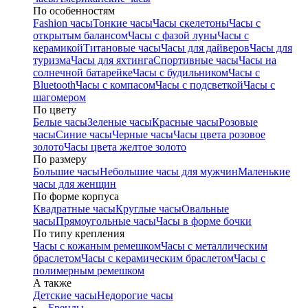
По особенностям
Fashion часы
Тонкие часы
Часы скелетоны
Часы с
открытым балансом
Часы с фазой луны
Часы с
керамикой
Титановые часы
Часы для дайверов
Часы для
туризма
Часы для яхтинга
Спортивные часы
Часы на
солнечной батарейке
Часы с будильником
Часы с
Bluetooth
Часы с компасом
Часы с подсветкой
Часы с
шагомером
По цвету
Белые часы
Зеленые часы
Красные часы
Розовые
часы
Синие часы
Черные часы
Часы цвета розовое
золото
Часы цвета желтое золото
По размеру
Большие часы
Небольшие часы для мужчин
Маленькие
часы для женщин
По форме корпуса
Квадратные часы
Круглые часы
Овальные
часы
Прямоугольные часы
Часы в форме бочки
По типу крепления
Часы с кожаным ремешком
Часы с металлическим
браслетом
Часы с керамическим браслетом
Часы с
полимерным ремешком
А также
Детские часы
Недорогие часы
Бренды