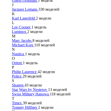
Guess Originals
1 модель
J
Jacques Lemans
330 моделей
K
Karl Lagerfeld
2 модели
L
Lee Cooper
1 модель
Luminox
2 модели
M
Marc Jacobs
8 моделей
Michael Kors
110 моделей
N
Nautica
1 модель
O
Orient
1 модель
P
Philip Laurence
42 модели
Police
29 моделей
S
Skagen
43 модели
Star Wars by Nesterov
13 моделей
Swiss Military Hanowa
118 моделей
T
Timex
39 моделей
Tommy Hilfiger
2 модели