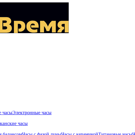
 часы
Электронные часы
канские часы
м балансом
Часы с фазой луны
Часы с керамикой
Титановые часы
Ч