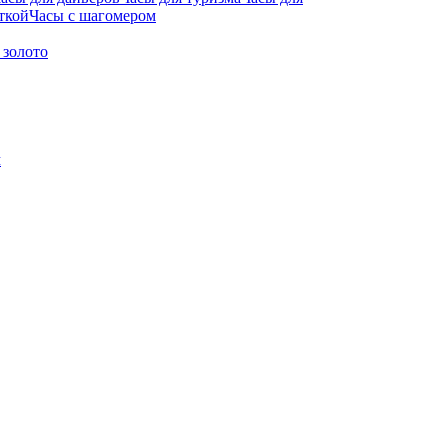
ткой
Часы с шагомером
 золото
м