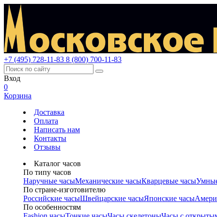
+7 (495) 728-11-83
8 (800) 700-11-83
Вход
0
Корзина
Доставка
Оплата
Написать нам
Контакты
Отзывы
Каталог часов
По типу часов
Наручные часы
Механические часы
Кварцевые часы
Умные
По стране-изготовителю
Российские часы
Швейцарские часы
Японские часы
Амери
По особенностям
Fashion часы
Тонкие часы
Часы скелетоны
Часы с открыты