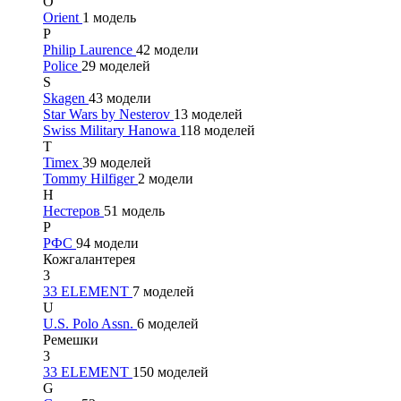
O
Orient
1 модель
P
Philip Laurence
42 модели
Police
29 моделей
S
Skagen
43 модели
Star Wars by Nesterov
13 моделей
Swiss Military Hanowa
118 моделей
T
Timex
39 моделей
Tommy Hilfiger
2 модели
Н
Нестеров
51 модель
Р
РФС
94 модели
Кожгалантерея
3
33 ELEMENT
7 моделей
U
U.S. Polo Assn.
6 моделей
Ремешки
3
33 ELEMENT
150 моделей
G