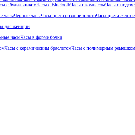
сы с будильником
Часы с Bluetooth
Часы с компасом
Часы с подсве
е часы
Черные часы
Часы цвета розовое золото
Часы цвета желтое
сы для женщин
ьные часы
Часы в форме бочки
ом
Часы с керамическим браслетом
Часы с полимерным ремешко