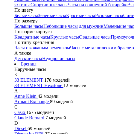
яхтинга
Спортивные часы
Часы на солнечной батарейке
Ча
По цвету
Белые часы
Зеленые часы
Красные часы
Розовые часы
Сини
По размеру
Большие часы
Небольшие часы для мужчин
Маленькие ча
По форме корпуса
Квадратные часы
Круглые часы
Овальные часы
Прямоугол
По типу крепления
Часы с кожаным ремешком
Часы с металлическим браслет
А также
Детские часы
Недорогие часы
Бренды
Наручные часы
3
33 ELEMENT
178 моделей
33 ELEMENT Hexstone
12 моделей
A
Anne Klein
42 модели
Armani Exchange
89 моделей
C
Casio
1675 моделей
Claude Bernard
7 моделей
D
Diesel
69 моделей
Disney by RFS
27 моделей