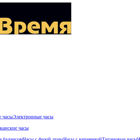
 часы
Электронные часы
канские часы
м балансом
Часы с фазой луны
Часы с керамикой
Титановые часы
Ч