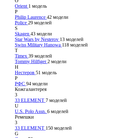
O
Orient
1 модель
P
Philip Laurence
42 модели
Police
29 моделей
S
Skagen
43 модели
Star Wars by Nesterov
13 моделей
Swiss Military Hanowa
118 моделей
T
Timex
39 моделей
Tommy Hilfiger
2 модели
Н
Нестеров
51 модель
Р
РФС
94 модели
Кожгалантерея
3
33 ELEMENT
7 моделей
U
U.S. Polo Assn.
6 моделей
Ремешки
3
33 ELEMENT
150 моделей
G