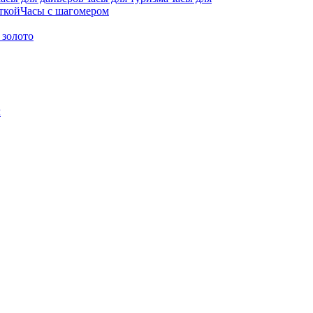
ткой
Часы с шагомером
 золото
м