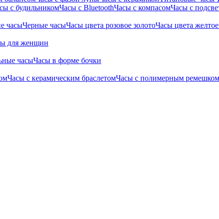
сы с будильником
Часы с Bluetooth
Часы с компасом
Часы с подсве
е часы
Черные часы
Часы цвета розовое золото
Часы цвета желтое
сы для женщин
ьные часы
Часы в форме бочки
ом
Часы с керамическим браслетом
Часы с полимерным ремешко