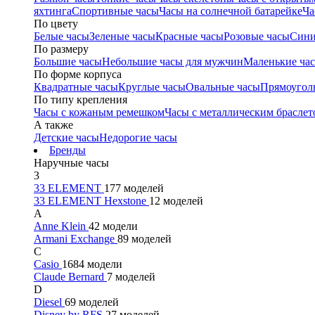
яхтинга
Спортивные часы
Часы на солнечной батарейке
Ча
По цвету
Белые часы
Зеленые часы
Красные часы
Розовые часы
Сини
По размеру
Большие часы
Небольшие часы для мужчин
Маленькие ча
По форме корпуса
Квадратные часы
Круглые часы
Овальные часы
Прямоугол
По типу крепления
Часы с кожаным ремешком
Часы с металлическим браслет
А также
Детские часы
Недорогие часы
Бренды
Наручные часы
3
33 ELEMENT
177 моделей
33 ELEMENT Hexstone
12 моделей
A
Anne Klein
42 модели
Armani Exchange
89 моделей
C
Casio
1684 модели
Claude Bernard
7 моделей
D
Diesel
69 моделей
Disney by RFS
27 моделей