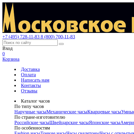
+7 (495) 728-11-83
8 (800) 700-11-83
Вход
0
Корзина
Доставка
Оплата
Написать нам
Контакты
Отзывы
Каталог часов
По типу часов
Наручные часы
Механические часы
Кварцевые часы
Умные
По стране-изготовителю
Российские часы
Швейцарские часы
Японские часы
Амери
По особенностям
Fashion часы
Тонкие часы
Часы скелетоны
Часы с открыты