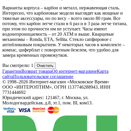
Варианты корпуса – карбон и металл, нержавеющая сталь.
Интересно, что карбоновые модели выглядят как мощные и
тяжелые аксессуары, но по весу – всего около 80 грам. Все
потому, что карбон легче стали в 6 раз и в 3 раза легче титана,
при этом по прочности им не уступает. Часы имеют
водонепроницаемость – от 20 АТМ и выше. Кварцевые
механизмы – Ronda, ETA, Sellita. Стекло сапфировое с
антибликовым покрытием. У некоторых часов в комплекте –
компас, циферблат с поворотным безелем, что удобно для
замера временных промежутков.
Вы смотрели: 1
Очистить
Гарантии
Возврат товара
Об интернет-магазине
Карта
сайта
Пользовательское соглашение
© 1998–2026 Интернет-магазин «Московское Время»
ООО «ИНТЕРОПТИМ», ОГРН 1137746288943, ИНН
7731444692
Юридический адрес: 121467, г. Москва, ул.
Молодогвардейская, д.8, эт.1, пом. III, ком13.