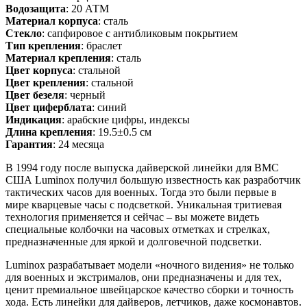
Водозащита
: 20 АТМ
Материал корпуса
: сталь
Стекло
: сапфировое с антибликовым покрытием
Тип крепления
: браслет
Материал крепления
: сталь
Цвет корпуса
: стальной
Цвет крепления
: стальной
Цвет безеля
: черный
Цвет циферблата
: синий
Индикация
: арабские цифры, индексы
Длина крепления
: 19.5±0.5 см
Гарантия
: 24 месяца
В 1994 году после выпуска дайверской линейки для ВМС
США Luminox получил большую известность как разработчик
тактических часов для военных. Тогда это были первые в
мире кварцевые часы с подсветкой. Уникальная тритиевая
технология применяется и сейчас – вы можете видеть
специальные колбочки на часовых отметках и стрелках,
предназначенные для яркой и долговечной подсветки.
Luminox разрабатывает модели «ночного видения» не только
для военных и экстрималов, они предназначены и для тех,
ценит премиальное швейцарское качество сборки и точность
хода. Есть линейки для дайверов, летчиков, даже космонавтов.