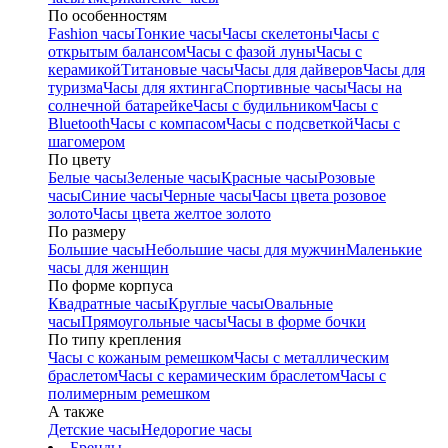
По особенностям
Fashion часы
Тонкие часы
Часы скелетоны
Часы с
открытым балансом
Часы с фазой луны
Часы с
керамикой
Титановые часы
Часы для дайверов
Часы для
туризма
Часы для яхтинга
Спортивные часы
Часы на
солнечной батарейке
Часы с будильником
Часы с
Bluetooth
Часы с компасом
Часы с подсветкой
Часы с
шагомером
По цвету
Белые часы
Зеленые часы
Красные часы
Розовые
часы
Синие часы
Черные часы
Часы цвета розовое
золото
Часы цвета желтое золото
По размеру
Большие часы
Небольшие часы для мужчин
Маленькие
часы для женщин
По форме корпуса
Квадратные часы
Круглые часы
Овальные
часы
Прямоугольные часы
Часы в форме бочки
По типу крепления
Часы с кожаным ремешком
Часы с металлическим
браслетом
Часы с керамическим браслетом
Часы с
полимерным ремешком
А также
Детские часы
Недорогие часы
Бренды