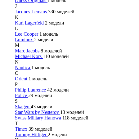
Guess Originals
1 модель
J
Jacques Lemans
330 моделей
K
Karl Lagerfeld
2 модели
L
Lee Cooper
1 модель
Luminox
2 модели
M
Marc Jacobs
8 моделей
Michael Kors
110 моделей
N
Nautica
1 модель
O
Orient
1 модель
P
Philip Laurence
42 модели
Police
29 моделей
S
Skagen
43 модели
Star Wars by Nesterov
13 моделей
Swiss Military Hanowa
118 моделей
T
Timex
39 моделей
Tommy Hilfiger
2 модели