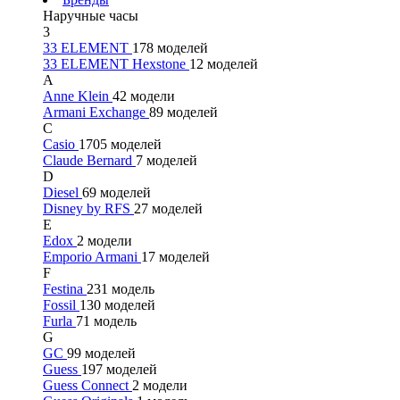
Наручные часы
3
33 ELEMENT
178 моделей
33 ELEMENT Hexstone
12 моделей
A
Anne Klein
42 модели
Armani Exchange
89 моделей
C
Casio
1705 моделей
Claude Bernard
7 моделей
D
Diesel
69 моделей
Disney by RFS
27 моделей
E
Edox
2 модели
Emporio Armani
17 моделей
F
Festina
231 модель
Fossil
130 моделей
Furla
71 модель
G
GC
99 моделей
Guess
197 моделей
Guess Connect
2 модели