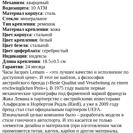
Механизм
: кварцевый
Водозащита
: 10 АТМ
Материал корпуса
: сталь
Стекло
: минеральное
Тип крепления
: ремешок
Материал крепления
: кожа
Цвет корпуса
: стальной
Цвет крепления
: белый
Цвет безеля
: стальной
Цвет циферблата
: серебристый
Индикация
: индексы
Длина крепления
: 18.5±0.5 см
Гарантия
: 24 месяца
Часы Jacques Lemans – «это лучшее качество и исполнение по
доступной цене». И этот не шаблон, а философия
австрийского бренда («Beste Qualitat und Verarbeitung zu einem
erschwinglichen Preis»). В 1975 году вышли первые
механические хронографы под фирменной маркой француза
Жака Лемана в партнерстве с австрийскими инвесторами
Альфредом и Норбертом Ридль (Riedl), а уже в 2009 году
бренд стал стал официальным партнером UEFA.
Изначальной целью компании было – разработать модели в
стиле гоночного автоспорта. И это касается не только
элементов дизайна и материалов (при изготовлении часов
применяются титан, каучук, карбон и другие материалы,