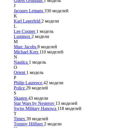
Guess Originals
1 модель
J
Jacques Lemans
330 моделей
K
Karl Lagerfeld
2 модели
L
Lee Cooper
1 модель
Luminox
2 модели
M
Marc Jacobs
8 моделей
Michael Kors
110 моделей
N
Nautica
1 модель
O
Orient
1 модель
P
Philip Laurence
42 модели
Police
29 моделей
S
Skagen
43 модели
Star Wars by Nesterov
13 моделей
Swiss Military Hanowa
118 моделей
T
Timex
39 моделей
Tommy Hilfiger
2 модели