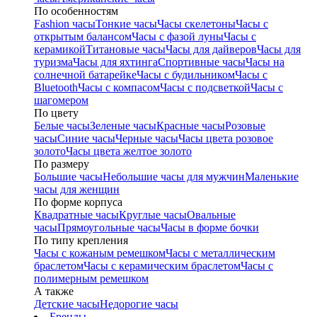
По особенностям
Fashion часы
Тонкие часы
Часы скелетоны
Часы с
открытым балансом
Часы с фазой луны
Часы с
керамикой
Титановые часы
Часы для дайверов
Часы для
туризма
Часы для яхтинга
Спортивные часы
Часы на
солнечной батарейке
Часы с будильником
Часы с
Bluetooth
Часы с компасом
Часы с подсветкой
Часы с
шагомером
По цвету
Белые часы
Зеленые часы
Красные часы
Розовые
часы
Синие часы
Черные часы
Часы цвета розовое
золото
Часы цвета желтое золото
По размеру
Большие часы
Небольшие часы для мужчин
Маленькие
часы для женщин
По форме корпуса
Квадратные часы
Круглые часы
Овальные
часы
Прямоугольные часы
Часы в форме бочки
По типу крепления
Часы с кожаным ремешком
Часы с металлическим
браслетом
Часы с керамическим браслетом
Часы с
полимерным ремешком
А также
Детские часы
Недорогие часы
Бренды