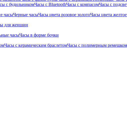
сы с будильником
Часы с Bluetooth
Часы с компасом
Часы с подсве
е часы
Черные часы
Часы цвета розовое золото
Часы цвета желтое
сы для женщин
ьные часы
Часы в форме бочки
ом
Часы с керамическим браслетом
Часы с полимерным ремешко