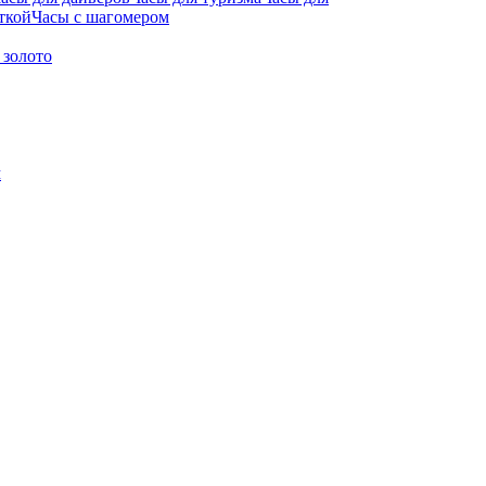
ткой
Часы с шагомером
 золото
м