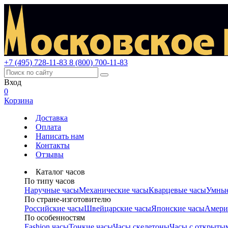
+7 (495) 728-11-83
8 (800) 700-11-83
Вход
0
Корзина
Доставка
Оплата
Написать нам
Контакты
Отзывы
Каталог часов
По типу часов
Наручные часы
Механические часы
Кварцевые часы
Умные
По стране-изготовителю
Российские часы
Швейцарские часы
Японские часы
Амери
По особенностям
Fashion часы
Тонкие часы
Часы скелетоны
Часы с открыты