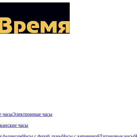
 часы
Электронные часы
канские часы
м балансом
Часы с фазой луны
Часы с керамикой
Титановые часы
Ч