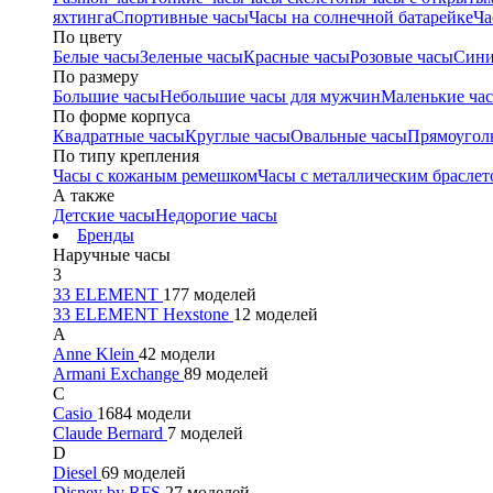
яхтинга
Спортивные часы
Часы на солнечной батарейке
Ча
По цвету
Белые часы
Зеленые часы
Красные часы
Розовые часы
Сини
По размеру
Большие часы
Небольшие часы для мужчин
Маленькие ча
По форме корпуса
Квадратные часы
Круглые часы
Овальные часы
Прямоугол
По типу крепления
Часы с кожаным ремешком
Часы с металлическим браслет
А также
Детские часы
Недорогие часы
Бренды
Наручные часы
3
33 ELEMENT
177 моделей
33 ELEMENT Hexstone
12 моделей
A
Anne Klein
42 модели
Armani Exchange
89 моделей
C
Casio
1684 модели
Claude Bernard
7 моделей
D
Diesel
69 моделей
Disney by RFS
27 моделей