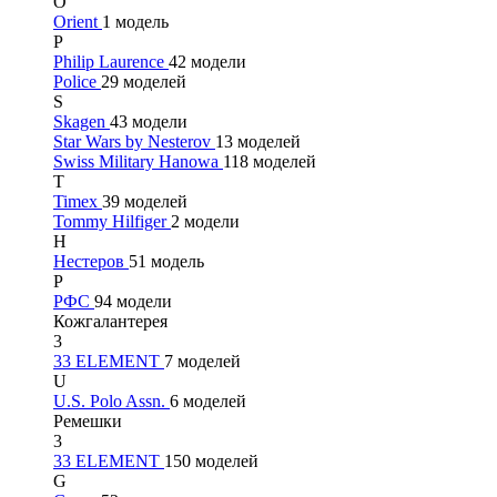
O
Orient
1 модель
P
Philip Laurence
42 модели
Police
29 моделей
S
Skagen
43 модели
Star Wars by Nesterov
13 моделей
Swiss Military Hanowa
118 моделей
T
Timex
39 моделей
Tommy Hilfiger
2 модели
Н
Нестеров
51 модель
Р
РФС
94 модели
Кожгалантерея
3
33 ELEMENT
7 моделей
U
U.S. Polo Assn.
6 моделей
Ремешки
3
33 ELEMENT
150 моделей
G