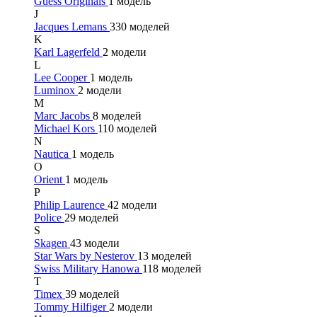
Guess Originals
1 модель
J
Jacques Lemans
330 моделей
K
Karl Lagerfeld
2 модели
L
Lee Cooper
1 модель
Luminox
2 модели
M
Marc Jacobs
8 моделей
Michael Kors
110 моделей
N
Nautica
1 модель
O
Orient
1 модель
P
Philip Laurence
42 модели
Police
29 моделей
S
Skagen
43 модели
Star Wars by Nesterov
13 моделей
Swiss Military Hanowa
118 моделей
T
Timex
39 моделей
Tommy Hilfiger
2 модели