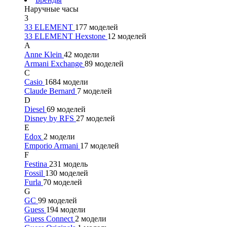
Наручные часы
3
33 ELEMENT
177 моделей
33 ELEMENT Hexstone
12 моделей
A
Anne Klein
42 модели
Armani Exchange
89 моделей
C
Casio
1684 модели
Claude Bernard
7 моделей
D
Diesel
69 моделей
Disney by RFS
27 моделей
E
Edox
2 модели
Emporio Armani
17 моделей
F
Festina
231 модель
Fossil
130 моделей
Furla
70 моделей
G
GC
99 моделей
Guess
194 модели
Guess Connect
2 модели