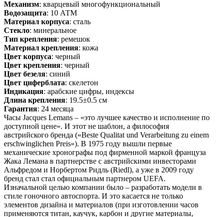
Механизм
: кварцевый многофункциональный
Водозащита
: 10 АТМ
Материал корпуса
: сталь
Стекло
: минеральное
Тип крепления
: ремешок
Материал крепления
: кожа
Цвет корпуса
: черный
Цвет крепления
: черный
Цвет безеля
: синий
Цвет циферблата
: скелетон
Индикация
: арабские цифры, индексы
Длина крепления
: 19.5±0.5 см
Гарантия
: 24 месяца
Часы Jacques Lemans – «это лучшее качество и исполнение по
доступной цене». И этот не шаблон, а философия
австрийского бренда («Beste Qualitat und Verarbeitung zu einem
erschwinglichen Preis»). В 1975 году вышли первые
механические хронографы под фирменной маркой француза
Жака Лемана в партнерстве с австрийскими инвесторами
Альфредом и Норбертом Ридль (Riedl), а уже в 2009 году
бренд стал стал официальным партнером UEFA.
Изначальной целью компании было – разработать модели в
стиле гоночного автоспорта. И это касается не только
элементов дизайна и материалов (при изготовлении часов
применяются титан, каучук, карбон и другие материалы,