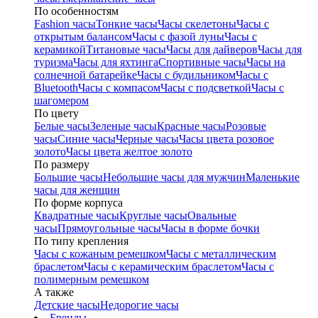
По особенностям
Fashion часы
Тонкие часы
Часы скелетоны
Часы с
открытым балансом
Часы с фазой луны
Часы с
керамикой
Титановые часы
Часы для дайверов
Часы для
туризма
Часы для яхтинга
Спортивные часы
Часы на
солнечной батарейке
Часы с будильником
Часы с
Bluetooth
Часы с компасом
Часы с подсветкой
Часы с
шагомером
По цвету
Белые часы
Зеленые часы
Красные часы
Розовые
часы
Синие часы
Черные часы
Часы цвета розовое
золото
Часы цвета желтое золото
По размеру
Большие часы
Небольшие часы для мужчин
Маленькие
часы для женщин
По форме корпуса
Квадратные часы
Круглые часы
Овальные
часы
Прямоугольные часы
Часы в форме бочки
По типу крепления
Часы с кожаным ремешком
Часы с металлическим
браслетом
Часы с керамическим браслетом
Часы с
полимерным ремешком
А также
Детские часы
Недорогие часы
Бренды