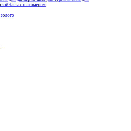
ткой
Часы с шагомером
 золото
м