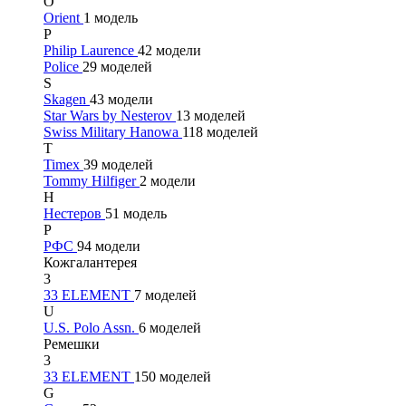
O
Orient
1 модель
P
Philip Laurence
42 модели
Police
29 моделей
S
Skagen
43 модели
Star Wars by Nesterov
13 моделей
Swiss Military Hanowa
118 моделей
T
Timex
39 моделей
Tommy Hilfiger
2 модели
Н
Нестеров
51 модель
Р
РФС
94 модели
Кожгалантерея
3
33 ELEMENT
7 моделей
U
U.S. Polo Assn.
6 моделей
Ремешки
3
33 ELEMENT
150 моделей
G