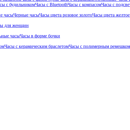
сы с будильником
Часы с Bluetooth
Часы с компасом
Часы с подсве
е часы
Черные часы
Часы цвета розовое золото
Часы цвета желтое
сы для женщин
ьные часы
Часы в форме бочки
ом
Часы с керамическим браслетом
Часы с полимерным ремешко