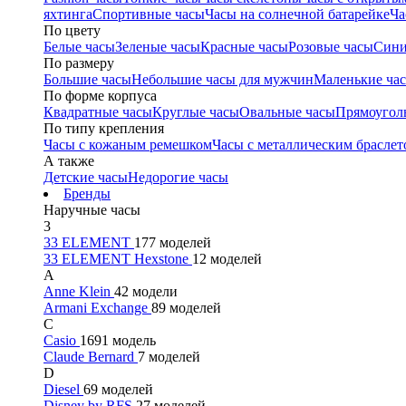
яхтинга
Спортивные часы
Часы на солнечной батарейке
Ча
По цвету
Белые часы
Зеленые часы
Красные часы
Розовые часы
Сини
По размеру
Большие часы
Небольшие часы для мужчин
Маленькие ча
По форме корпуса
Квадратные часы
Круглые часы
Овальные часы
Прямоугол
По типу крепления
Часы с кожаным ремешком
Часы с металлическим браслет
А также
Детские часы
Недорогие часы
Бренды
Наручные часы
3
33 ELEMENT
177 моделей
33 ELEMENT Hexstone
12 моделей
A
Anne Klein
42 модели
Armani Exchange
89 моделей
C
Casio
1691 модель
Claude Bernard
7 моделей
D
Diesel
69 моделей
Disney by RFS
27 моделей