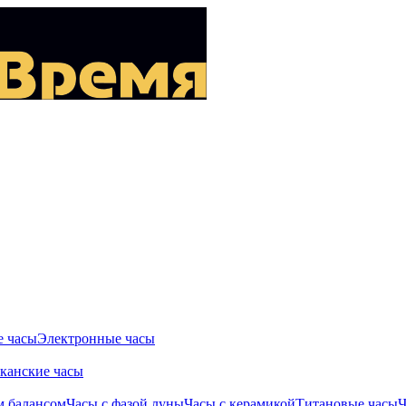
 часы
Электронные часы
канские часы
м балансом
Часы с фазой луны
Часы с керамикой
Титановые часы
Ч