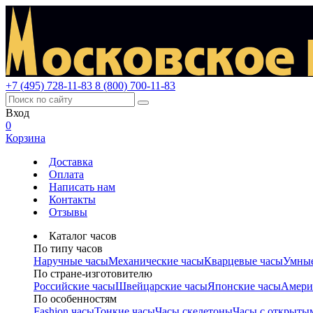
+7 (495) 728-11-83
8 (800) 700-11-83
Вход
0
Корзина
Доставка
Оплата
Написать нам
Контакты
Отзывы
Каталог часов
По типу часов
Наручные часы
Механические часы
Кварцевые часы
Умные
По стране-изготовителю
Российские часы
Швейцарские часы
Японские часы
Амери
По особенностям
Fashion часы
Тонкие часы
Часы скелетоны
Часы с открыты