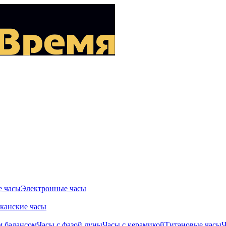
 часы
Электронные часы
канские часы
м балансом
Часы с фазой луны
Часы с керамикой
Титановые часы
Ч