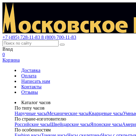
+7 (495) 728-11-83
8 (800) 700-11-83
Вход
0
Корзина
Доставка
Оплата
Написать нам
Контакты
Отзывы
Каталог часов
По типу часов
Наручные часы
Механические часы
Кварцевые часы
Умные
По стране-изготовителю
Российские часы
Швейцарские часы
Японские часы
Амери
По особенностям
Fashion часы
Тонкие часы
Часы скелетоны
Часы с открыты