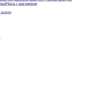
ткой
Часы с шагомером
 золото
м