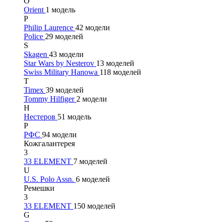
O
Orient
1 модель
P
Philip Laurence
42 модели
Police
29 моделей
S
Skagen
43 модели
Star Wars by Nesterov
13 моделей
Swiss Military Hanowa
118 моделей
T
Timex
39 моделей
Tommy Hilfiger
2 модели
Н
Нестеров
51 модель
Р
РФС
94 модели
Кожгалантерея
3
33 ELEMENT
7 моделей
U
U.S. Polo Assn.
6 моделей
Ремешки
3
33 ELEMENT
150 моделей
G