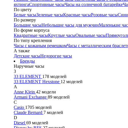
яхтинга
Спортивные часы
Часы на солнечной батарейке
Ча
По цвету
Белые часы
Зеленые часы
Красные часы
Розовые часы
Сини
По размеру
Большие часы
Небольшие часы для мужчин
Маленькие ча
По форме корпуса
Квадратные часы
Круглые часы
Овальные часы
Прямоугол
По типу крепления
Часы с кожаным ремешком
Часы с металлическим браслет
А также
Детские часы
Недорогие часы
Бренды
Наручные часы
3
33 ELEMENT
178 моделей
33 ELEMENT Hexstone
12 моделей
A
Anne Klein
42 модели
Armani Exchange
89 моделей
C
Casio
1705 моделей
Claude Bernard
7 моделей
D
Diesel
69 моделей
Disney by RFS
27 моделей