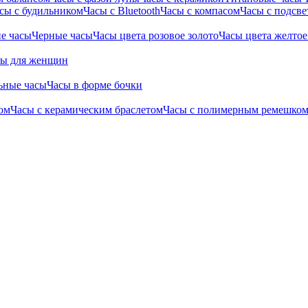
сы с будильником
Часы с Bluetooth
Часы с компасом
Часы с подсве
е часы
Черные часы
Часы цвета розовое золото
Часы цвета желтое
сы для женщин
ьные часы
Часы в форме бочки
ом
Часы с керамическим браслетом
Часы с полимерным ремешко