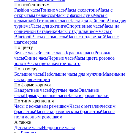
По особенностям
Fashion часы
Тонкие часы
Часы скелетоны
Часы с
открытым балансом
Часы с фазой луны
Часы с
керамикой
Титановые часы
Часы для дайверов
Часы для
туризма
Часы для яхтинга
Спортивные часы
Часы на
солнечной батарейке
Часы с будильником
Часы с
Bluetooth
Часы с компасом
Часы с подсветкой
Часы с
шагомером
По цвету
Белые часы
Зеленые часы
Красные часы
Розовые
часы
Синие часы
Черные часы
Часы цвета розовое
золото
Часы цвета желтое золото
По размеру
Большие часы
Небольшие часы для мужчин
Маленькие
часы для женщин
По форме корпуса
Квадратные часы
Круглые часы
Овальные
часы
Прямоугольные часы
Часы в форме бочки
По типу крепления
Часы с кожаным ремешком
Часы с металлическим
браслетом
Часы с керамическим браслетом
Часы с
полимерным ремешком
А также
Детские часы
Недорогие часы
Бренды