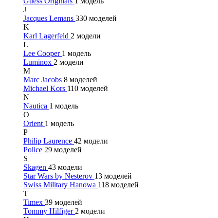
Guess Originals
1 модель
J
Jacques Lemans
330 моделей
K
Karl Lagerfeld
2 модели
L
Lee Cooper
1 модель
Luminox
2 модели
M
Marc Jacobs
8 моделей
Michael Kors
110 моделей
N
Nautica
1 модель
O
Orient
1 модель
P
Philip Laurence
42 модели
Police
29 моделей
S
Skagen
43 модели
Star Wars by Nesterov
13 моделей
Swiss Military Hanowa
118 моделей
T
Timex
39 моделей
Tommy Hilfiger
2 модели