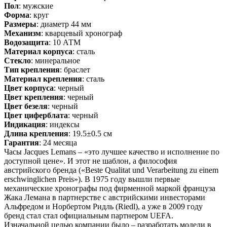
Пол
: мужские
Форма
: круг
Размеры
: диаметр 44 мм
Механизм
: кварцевый хронограф
Водозащита
: 10 АТМ
Материал корпуса
: сталь
Стекло
: минеральное
Тип крепления
: браслет
Материал крепления
: сталь
Цвет корпуса
: черный
Цвет крепления
: черный
Цвет безеля
: черный
Цвет циферблата
: черный
Индикация
: индексы
Длина крепления
: 19.5±0.5 см
Гарантия
: 24 месяца
Часы Jacques Lemans – «это лучшее качество и исполнение по
доступной цене». И этот не шаблон, а философия
австрийского бренда («Beste Qualitat und Verarbeitung zu einem
erschwinglichen Preis»). В 1975 году вышли первые
механические хронографы под фирменной маркой француза
Жака Лемана в партнерстве с австрийскими инвесторами
Альфредом и Норбертом Ридль (Riedl), а уже в 2009 году
бренд стал стал официальным партнером UEFA.
Изначальной целью компании было – разработать модели в