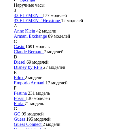
Наручные часы
3
33 ELEMENT
177 моделей
33 ELEMENT Hexstone
12 моделей
A
Anne Klein
42 модели
Armani Exchange
89 моделей
C
Casio
1691 модель
Claude Bernard
7 моделей
D
Diesel
69 моделей
Disney by RFS
27 моделей
E
Edox
2 модели
Emporio Armani
17 моделей
F
Festina
231 модель
Fossil
130 моделей
Furla
71 модель
G
GC
99 моделей
Guess
195 моделей
Guess Connect
2 модели