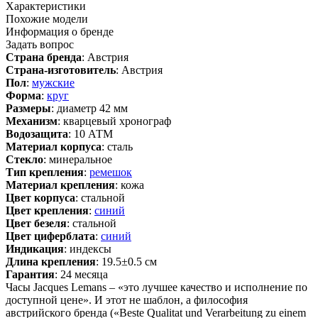
Характеристики
Похожие модели
Информация о бренде
Задать вопрос
Страна бренда
: Австрия
Страна-изготовитель
: Австрия
Пол
:
мужские
Форма
:
круг
Размеры
: диаметр 42 мм
Механизм
: кварцевый хронограф
Водозащита
: 10 АТМ
Материал корпуса
: сталь
Стекло
: минеральное
Тип крепления
:
ремешок
Материал крепления
: кожа
Цвет корпуса
: стальной
Цвет крепления
:
синий
Цвет безеля
: стальной
Цвет циферблата
:
синий
Индикация
: индексы
Длина крепления
: 19.5±0.5 см
Гарантия
: 24 месяца
Часы Jacques Lemans – «это лучшее качество и исполнение по
доступной цене». И этот не шаблон, а философия
австрийского бренда («Beste Qualitat und Verarbeitung zu einem