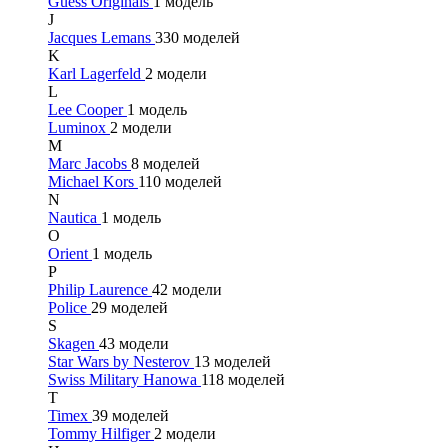
Guess Originals
1 модель
J
Jacques Lemans
330 моделей
K
Karl Lagerfeld
2 модели
L
Lee Cooper
1 модель
Luminox
2 модели
M
Marc Jacobs
8 моделей
Michael Kors
110 моделей
N
Nautica
1 модель
O
Orient
1 модель
P
Philip Laurence
42 модели
Police
29 моделей
S
Skagen
43 модели
Star Wars by Nesterov
13 моделей
Swiss Military Hanowa
118 моделей
T
Timex
39 моделей
Tommy Hilfiger
2 модели