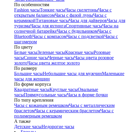
По особенностям
Fashion часы
Тонкие часы
Часы скелетоны
Часы с
открытым балансом
Часы с фазой луны
Часы с
керамикой
Титановые часы
Часы для дайверов
Часы для
туризма
Часы для яхтинга
Спортивные часы
Часы на
солнечной батарейке
Часы с будильником
Часы с
Bluetooth
Часы с компасом
Часы с подсветкой
Часы с
шагомером
По цвету
Белые часы
Зеленые часы
Красные часы
Розовые
часы
Синие часы
Черные часы
Часы цвета розовое
золото
Часы цвета желтое золото
По размеру
Большие часы
Небольшие часы для мужчин
Маленькие
часы для женщин
По форме корпуса
Квадратные часы
Круглые часы
Овальные
часы
Прямоугольные часы
Часы в форме бочки
По типу крепления
Часы с кожаным ремешком
Часы с металлическим
браслетом
Часы с керамическим браслетом
Часы с
полимерным ремешком
А также
Детские часы
Недорогие часы
Бренды