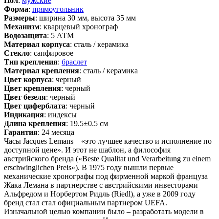
Пол
:
мужские
Форма
:
прямоугольник
Размеры
: ширина 30 мм, высота 35 мм
Механизм
: кварцевый хронограф
Водозащита
: 5 АТМ
Материал корпуса
: сталь / керамика
Стекло
: сапфировое
Тип крепления
:
браслет
Материал крепления
: сталь / керамика
Цвет корпуса
: черный
Цвет крепления
: черный
Цвет безеля
: черный
Цвет циферблата
: черный
Индикация
: индексы
Длина крепления
: 19.5±0.5 см
Гарантия
: 24 месяца
Часы Jacques Lemans – «это лучшее качество и исполнение по
доступной цене». И этот не шаблон, а философия
австрийского бренда («Beste Qualitat und Verarbeitung zu einem
erschwinglichen Preis»). В 1975 году вышли первые
механические хронографы под фирменной маркой француза
Жака Лемана в партнерстве с австрийскими инвесторами
Альфредом и Норбертом Ридль (Riedl), а уже в 2009 году
бренд стал стал официальным партнером UEFA.
Изначальной целью компании было – разработать модели в