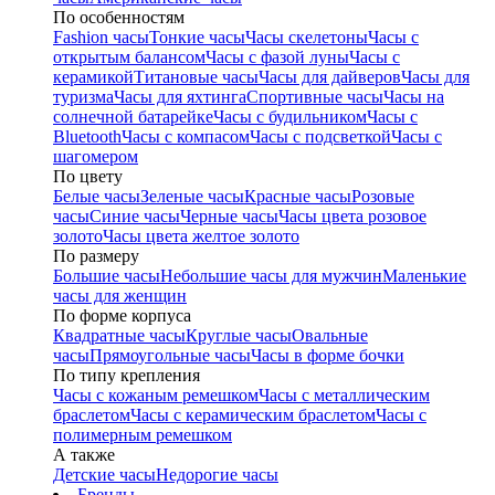
По особенностям
Fashion часы
Тонкие часы
Часы скелетоны
Часы с
открытым балансом
Часы с фазой луны
Часы с
керамикой
Титановые часы
Часы для дайверов
Часы для
туризма
Часы для яхтинга
Спортивные часы
Часы на
солнечной батарейке
Часы с будильником
Часы с
Bluetooth
Часы с компасом
Часы с подсветкой
Часы с
шагомером
По цвету
Белые часы
Зеленые часы
Красные часы
Розовые
часы
Синие часы
Черные часы
Часы цвета розовое
золото
Часы цвета желтое золото
По размеру
Большие часы
Небольшие часы для мужчин
Маленькие
часы для женщин
По форме корпуса
Квадратные часы
Круглые часы
Овальные
часы
Прямоугольные часы
Часы в форме бочки
По типу крепления
Часы с кожаным ремешком
Часы с металлическим
браслетом
Часы с керамическим браслетом
Часы с
полимерным ремешком
А также
Детские часы
Недорогие часы
Бренды