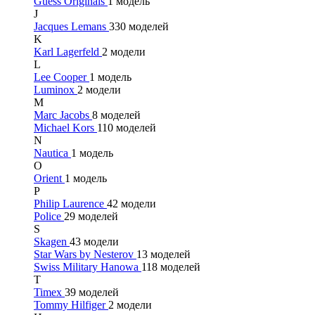
Guess Originals
1 модель
J
Jacques Lemans
330 моделей
K
Karl Lagerfeld
2 модели
L
Lee Cooper
1 модель
Luminox
2 модели
M
Marc Jacobs
8 моделей
Michael Kors
110 моделей
N
Nautica
1 модель
O
Orient
1 модель
P
Philip Laurence
42 модели
Police
29 моделей
S
Skagen
43 модели
Star Wars by Nesterov
13 моделей
Swiss Military Hanowa
118 моделей
T
Timex
39 моделей
Tommy Hilfiger
2 модели