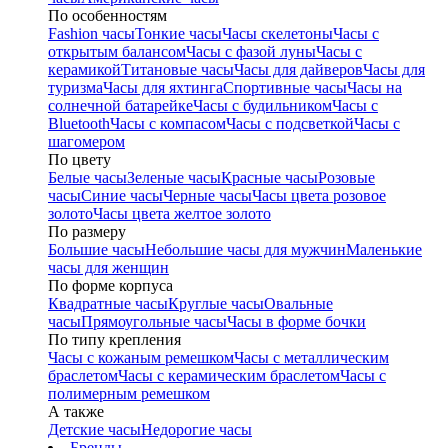
По особенностям
Fashion часы
Тонкие часы
Часы скелетоны
Часы с
открытым балансом
Часы с фазой луны
Часы с
керамикой
Титановые часы
Часы для дайверов
Часы для
туризма
Часы для яхтинга
Спортивные часы
Часы на
солнечной батарейке
Часы с будильником
Часы с
Bluetooth
Часы с компасом
Часы с подсветкой
Часы с
шагомером
По цвету
Белые часы
Зеленые часы
Красные часы
Розовые
часы
Синие часы
Черные часы
Часы цвета розовое
золото
Часы цвета желтое золото
По размеру
Большие часы
Небольшие часы для мужчин
Маленькие
часы для женщин
По форме корпуса
Квадратные часы
Круглые часы
Овальные
часы
Прямоугольные часы
Часы в форме бочки
По типу крепления
Часы с кожаным ремешком
Часы с металлическим
браслетом
Часы с керамическим браслетом
Часы с
полимерным ремешком
А также
Детские часы
Недорогие часы
Бренды