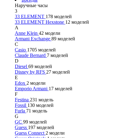
Наручные часы
3
33 ELEMENT
178 моделей
33 ELEMENT Hexstone
12 моделей
A
Anne Klein
42 модели
Armani Exchange
89 моделей
C
Casio
1705 моделей
Claude Bernard
7 моделей
D
Diesel
69 моделей
Disney by RFS
27 моделей
E
Edox
2 модели
Emporio Armani
17 моделей
F
Festina
231 модель
Fossil
130 моделей
Furla
71 модель
G
GC
99 моделей
Guess
197 моделей
Guess Connect
2 модели