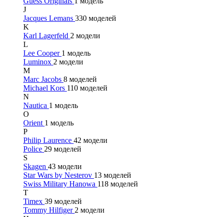
Guess Originals
1 модель
J
Jacques Lemans
330 моделей
K
Karl Lagerfeld
2 модели
L
Lee Cooper
1 модель
Luminox
2 модели
M
Marc Jacobs
8 моделей
Michael Kors
110 моделей
N
Nautica
1 модель
O
Orient
1 модель
P
Philip Laurence
42 модели
Police
29 моделей
S
Skagen
43 модели
Star Wars by Nesterov
13 моделей
Swiss Military Hanowa
118 моделей
T
Timex
39 моделей
Tommy Hilfiger
2 модели