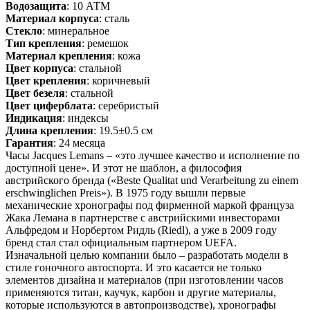
Водозащита
: 10 АТМ
Материал корпуса
: сталь
Стекло
: минеральное
Тип крепления
: ремешок
Материал крепления
: кожа
Цвет корпуса
: стальной
Цвет крепления
: коричневый
Цвет безеля
: стальной
Цвет циферблата
: серебристый
Индикация
: индексы
Длина крепления
: 19.5±0.5 см
Гарантия
: 24 месяца
Часы Jacques Lemans – «это лучшее качество и исполнение по
доступной цене». И этот не шаблон, а философия
австрийского бренда («Beste Qualitat und Verarbeitung zu einem
erschwinglichen Preis»). В 1975 году вышли первые
механические хронографы под фирменной маркой француза
Жака Лемана в партнерстве с австрийскими инвесторами
Альфредом и Норбертом Ридль (Riedl), а уже в 2009 году
бренд стал стал официальным партнером UEFA.
Изначальной целью компании было – разработать модели в
стиле гоночного автоспорта. И это касается не только
элементов дизайна и материалов (при изготовлении часов
применяются титан, каучук, карбон и другие материалы,
которые используются в автопроизводстве), хронографы