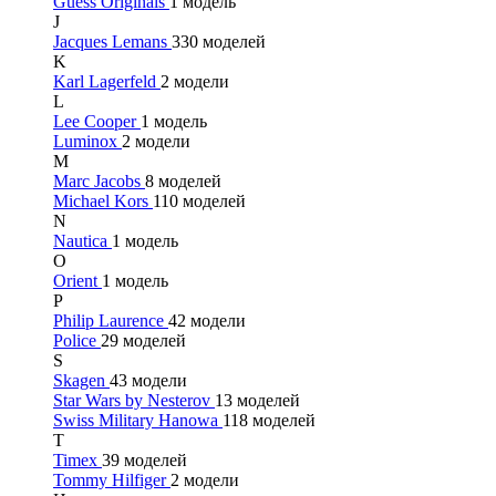
Guess Originals
1 модель
J
Jacques Lemans
330 моделей
K
Karl Lagerfeld
2 модели
L
Lee Cooper
1 модель
Luminox
2 модели
M
Marc Jacobs
8 моделей
Michael Kors
110 моделей
N
Nautica
1 модель
O
Orient
1 модель
P
Philip Laurence
42 модели
Police
29 моделей
S
Skagen
43 модели
Star Wars by Nesterov
13 моделей
Swiss Military Hanowa
118 моделей
T
Timex
39 моделей
Tommy Hilfiger
2 модели