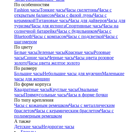
По особенностям
Fashion часы
Тонкие часы
Часы скелетоны
Часы с
открытым балансом
Часы с фазой луны
Часы с
керамикой
Титановые часы
Часы для дайверов
Часы для
туризма
Часы для яхтинга
Спортивные часы
Часы на
солнечной батарейке
Часы с будильником
Часы с
Bluetooth
Часы с компасом
Часы с подсветкой
Часы с
шагомером
По цвету
Белые часы
Зеленые часы
Красные часы
Розовые
часы
Синие часы
Черные часы
Часы цвета розовое
золото
Часы цвета желтое золото
По размеру
Большие часы
Небольшие часы для мужчин
Маленькие
часы для женщин
По форме корпуса
Квадратные часы
Круглые часы
Овальные
часы
Прямоугольные часы
Часы в форме бочки
По типу крепления
Часы с кожаным ремешком
Часы с металлическим
браслетом
Часы с керамическим браслетом
Часы с
полимерным ремешком
А также
Детские часы
Недорогие часы
Бренды