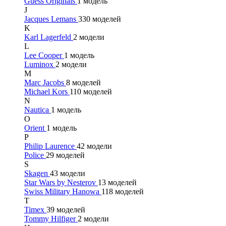
Guess Originals
1 модель
J
Jacques Lemans
330 моделей
K
Karl Lagerfeld
2 модели
L
Lee Cooper
1 модель
Luminox
2 модели
M
Marc Jacobs
8 моделей
Michael Kors
110 моделей
N
Nautica
1 модель
O
Orient
1 модель
P
Philip Laurence
42 модели
Police
29 моделей
S
Skagen
43 модели
Star Wars by Nesterov
13 моделей
Swiss Military Hanowa
118 моделей
T
Timex
39 моделей
Tommy Hilfiger
2 модели