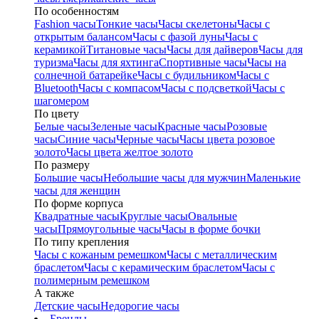
По особенностям
Fashion часы
Тонкие часы
Часы скелетоны
Часы с
открытым балансом
Часы с фазой луны
Часы с
керамикой
Титановые часы
Часы для дайверов
Часы для
туризма
Часы для яхтинга
Спортивные часы
Часы на
солнечной батарейке
Часы с будильником
Часы с
Bluetooth
Часы с компасом
Часы с подсветкой
Часы с
шагомером
По цвету
Белые часы
Зеленые часы
Красные часы
Розовые
часы
Синие часы
Черные часы
Часы цвета розовое
золото
Часы цвета желтое золото
По размеру
Большие часы
Небольшие часы для мужчин
Маленькие
часы для женщин
По форме корпуса
Квадратные часы
Круглые часы
Овальные
часы
Прямоугольные часы
Часы в форме бочки
По типу крепления
Часы с кожаным ремешком
Часы с металлическим
браслетом
Часы с керамическим браслетом
Часы с
полимерным ремешком
А также
Детские часы
Недорогие часы
Бренды