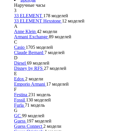
Наручные часы
3
33 ELEMENT
178 моделей
33 ELEMENT Hexstone
12 моделей
A
Anne Klein
42 модели
Armani Exchange
89 моделей
C
Casio
1705 моделей
Claude Bernard
7 моделей
D
Diesel
69 моделей
Disney by RFS
27 моделей
E
Edox
2 модели
Emporio Armani
17 моделей
F
Festina
231 модель
Fossil
130 моделей
Furla
71 модель
G
GC
99 моделей
Guess
197 моделей
Guess Connect
2 модели