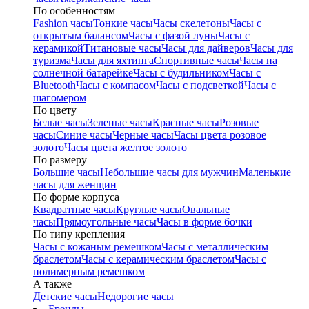
По особенностям
Fashion часы
Тонкие часы
Часы скелетоны
Часы с
открытым балансом
Часы с фазой луны
Часы с
керамикой
Титановые часы
Часы для дайверов
Часы для
туризма
Часы для яхтинга
Спортивные часы
Часы на
солнечной батарейке
Часы с будильником
Часы с
Bluetooth
Часы с компасом
Часы с подсветкой
Часы с
шагомером
По цвету
Белые часы
Зеленые часы
Красные часы
Розовые
часы
Синие часы
Черные часы
Часы цвета розовое
золото
Часы цвета желтое золото
По размеру
Большие часы
Небольшие часы для мужчин
Маленькие
часы для женщин
По форме корпуса
Квадратные часы
Круглые часы
Овальные
часы
Прямоугольные часы
Часы в форме бочки
По типу крепления
Часы с кожаным ремешком
Часы с металлическим
браслетом
Часы с керамическим браслетом
Часы с
полимерным ремешком
А также
Детские часы
Недорогие часы
Бренды