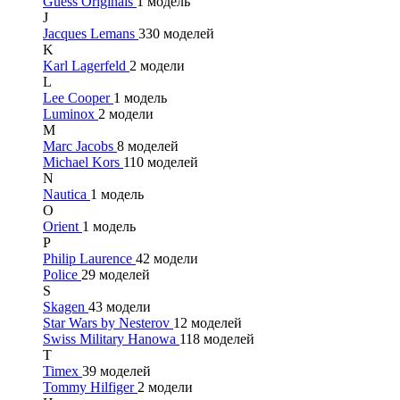
Guess Originals
1 модель
J
Jacques Lemans
330 моделей
K
Karl Lagerfeld
2 модели
L
Lee Cooper
1 модель
Luminox
2 модели
M
Marc Jacobs
8 моделей
Michael Kors
110 моделей
N
Nautica
1 модель
O
Orient
1 модель
P
Philip Laurence
42 модели
Police
29 моделей
S
Skagen
43 модели
Star Wars by Nesterov
12 моделей
Swiss Military Hanowa
118 моделей
T
Timex
39 моделей
Tommy Hilfiger
2 модели