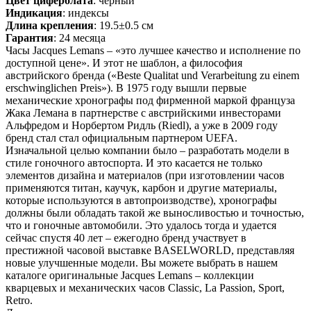
Цвет циферблата
: черный
Индикация
: индексы
Длина крепления
: 19.5±0.5 см
Гарантия
: 24 месяца
Часы Jacques Lemans – «это лучшее качество и исполнение по
доступной цене». И этот не шаблон, а философия
австрийского бренда («Beste Qualitat und Verarbeitung zu einem
erschwinglichen Preis»). В 1975 году вышли первые
механические хронографы под фирменной маркой француза
Жака Лемана в партнерстве с австрийскими инвесторами
Альфредом и Норбертом Ридль (Riedl), а уже в 2009 году
бренд стал стал официальным партнером UEFA.
Изначальной целью компании было – разработать модели в
стиле гоночного автоспорта. И это касается не только
элементов дизайна и материалов (при изготовлении часов
применяются титан, каучук, карбон и другие материалы,
которые используются в автопроизводстве), хронографы
должны были обладать такой же выносливостью и точностью,
что и гоночные автомобили. Это удалось тогда и удается
сейчас спустя 40 лет – ежегодно бренд участвует в
престижной часовой выставке BASELWORLD, представляя
новые улучшенные модели. Вы можете выбрать в нашем
каталоге оригинальные Jacques Lemans – коллекции
кварцевых и механических часов Classic, La Passion, Sport,
Retro.