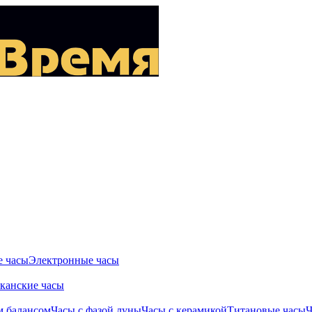
 часы
Электронные часы
канские часы
м балансом
Часы с фазой луны
Часы с керамикой
Титановые часы
Ч