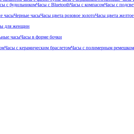
сы с будильником
Часы с Bluetooth
Часы с компасом
Часы с подсве
е часы
Черные часы
Часы цвета розовое золото
Часы цвета желтое
сы для женщин
ьные часы
Часы в форме бочки
ом
Часы с керамическим браслетом
Часы с полимерным ремешко