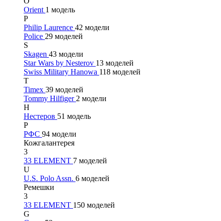
O
Orient
1 модель
P
Philip Laurence
42 модели
Police
29 моделей
S
Skagen
43 модели
Star Wars by Nesterov
13 моделей
Swiss Military Hanowa
118 моделей
T
Timex
39 моделей
Tommy Hilfiger
2 модели
Н
Нестеров
51 модель
Р
РФС
94 модели
Кожгалантерея
3
33 ELEMENT
7 моделей
U
U.S. Polo Assn.
6 моделей
Ремешки
3
33 ELEMENT
150 моделей
G