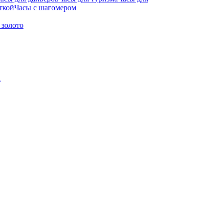
ткой
Часы с шагомером
 золото
м