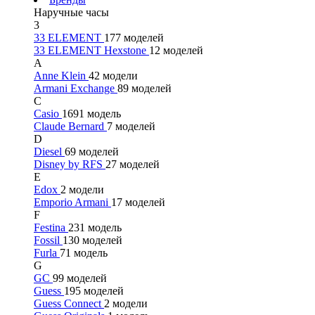
Наручные часы
3
33 ELEMENT
177 моделей
33 ELEMENT Hexstone
12 моделей
A
Anne Klein
42 модели
Armani Exchange
89 моделей
C
Casio
1691 модель
Claude Bernard
7 моделей
D
Diesel
69 моделей
Disney by RFS
27 моделей
E
Edox
2 модели
Emporio Armani
17 моделей
F
Festina
231 модель
Fossil
130 моделей
Furla
71 модель
G
GC
99 моделей
Guess
195 моделей
Guess Connect
2 модели