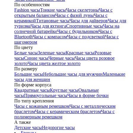
По особенностям
Fashion часы
Тонкие часы
Часы скелетоны
Часы с
открытым балансом
Часы с фазой луны
Часы с
керамикой
Титановые часы
Часы для дайверов
Часы для
туризма
Часы для яхтинга
Спортивные часы
Часы на
солнечной батарейке
Часы с будильником
Часы с
Bluetooth
Часы с компасом
Часы с подсветкой
Часы с
шагомером
По цвету
Белые часы
Зеленые часы
Красные часы
Розовые
часы
Синие часы
Черные часы
Часы цвета розовое
золото
Часы цвета желтое золото
По размеру
Большие часы
Небольшие часы для мужчин
Маленькие
часы для женщин
По форме корпуса
Квадратные часы
Круглые часы
Овальные
часы
Прямоугольные часы
Часы в форме бочки
По типу крепления
Часы с кожаным ремешком
Часы с металлическим
браслетом
Часы с керамическим браслетом
Часы с
полимерным ремешком
А также
Детские часы
Недорогие часы
Бренды