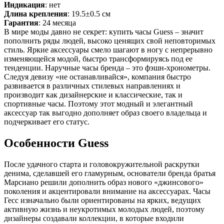
Индикация
: нет
Длина крепления
: 19.5±0.5 см
Гарантия
: 24 месяца
В мире моды давно не секрет: купить часы Guess – значит
пополнить ряды людей, высоко ценящих свой неповторимых
стиль. Яркие аксессуары смело шагают в ногу с непрерывно
изменяющейся модой, быстро трансформируясь под ее
тенденции. Наручные часы бренда – это фэшн-хронометры.
Следуя девизу «не останавливайся», компания быстро
развивается в различных стилевых направлениях и
производит как дизайнерские и классические, так и
спортивные часы. Поэтому этот модный и элегантный
аксессуар так выгодно дополняет образ своего владельца и
подчеркивает его статус.
Особенности Guess
После удачного старта и головокружительной раскрутки
денима, сделавшей его гламурным, основатели бренда братья
Марсиано решили дополнить образ нового «джинсового»
поколения и акцентировали внимание на аксессуарах. Часы
Гесс изначально были ориентированы на ярких, ведущих
активную жизнь и неукротимых молодых людей, поэтому
дизайнеры создавали коллекции, в которые входили