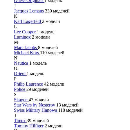
Guess Originals
1 модель
J
Jacques Lemans
330 моделей
K
Karl Lagerfeld
2 модели
L
Lee Cooper
1 модель
Luminox
2 модели
M
Marc Jacobs
8 моделей
Michael Kors
110 моделей
N
Nautica
1 модель
O
Orient
1 модель
P
Philip Laurence
42 модели
Police
29 моделей
S
Skagen
43 модели
Star Wars by Nesterov
13 моделей
Swiss Military Hanowa
118 моделей
T
Timex
39 моделей
Tommy Hilfiger
2 модели