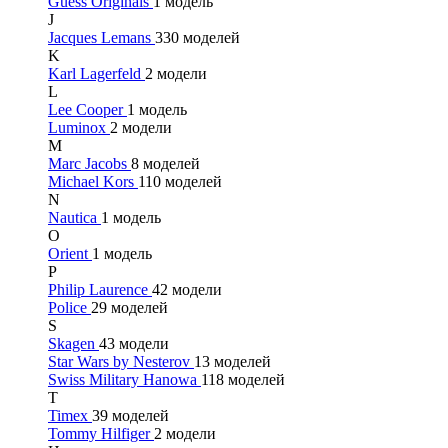
Guess Originals
1 модель
J
Jacques Lemans
330 моделей
K
Karl Lagerfeld
2 модели
L
Lee Cooper
1 модель
Luminox
2 модели
M
Marc Jacobs
8 моделей
Michael Kors
110 моделей
N
Nautica
1 модель
O
Orient
1 модель
P
Philip Laurence
42 модели
Police
29 моделей
S
Skagen
43 модели
Star Wars by Nesterov
13 моделей
Swiss Military Hanowa
118 моделей
T
Timex
39 моделей
Tommy Hilfiger
2 модели