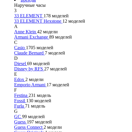
Наручные часы
3
33 ELEMENT
178 моделей
33 ELEMENT Hexstone
12 моделей
A
Anne Klein
42 модели
Armani Exchange
89 моделей
C
Casio
1705 моделей
Claude Bernard
7 моделей
D
Diesel
69 моделей
Disney by RFS
27 моделей
E
Edox
2 модели
Emporio Armani
17 моделей
F
Festina
231 модель
Fossil
130 моделей
Furla
71 модель
G
GC
99 моделей
Guess
197 моделей
Guess Connect
2 модели