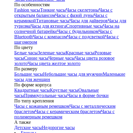
По особенностям
Fashion часы
Тонкие часы
Часы скелетоны
Часы с
открытым балансом
Часы с фазой луны
Часы с
керамикой
Титановые часы
Часы для дайверов
Часы для
туризма
Часы для яхтинга
Спортивные часы
Часы на
солнечной батарейке
Часы с будильником
Часы с
Bluetooth
Часы с компасом
Часы с подсветкой
Часы с
шагомером
По цвету
Белые часы
Зеленые часы
Красные часы
Розовые
часы
Синие часы
Черные часы
Часы цвета розовое
золото
Часы цвета желтое золото
По размеру
Большие часы
Небольшие часы для мужчин
Маленькие
часы для женщин
По форме корпуса
Квадратные часы
Круглые часы
Овальные
часы
Прямоугольные часы
Часы в форме бочки
По типу крепления
Часы с кожаным ремешком
Часы с металлическим
браслетом
Часы с керамическим браслетом
Часы с
полимерным ремешком
А также
Детские часы
Недорогие часы
Бренды