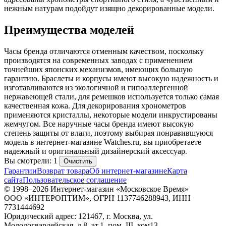
нежным натурам подойдут изящно декорированные модели.
Преимущества моделей
Часы бренда отличаются отменным качеством, поскольку
производятся на современных заводах с применением
точнейших японских механизмов, имеющих большую
гарантию. Браслеты и корпусы имеют высокую надежность и
изготавливаются из экологичной и гипоаллергенной
нержавеющей стали, для ремешков используется только самая
качественная кожа. Для декорирования хронометров
применяются кристаллы, некоторые модели инкрустированы
жемчугом. Все наручные часы бренда имеют высокую
степень защиты от влаги, поэтому выбирая понравившуюся
модель в интернет-магазине Watches.ru, вы приобретаете
надежный и оригинальный дизайнерский аксессуар.
Вы смотрели: 1
Очистить
Гарантии
Возврат товара
Об интернет-магазине
Карта
сайта
Пользовательское соглашение
© 1998–2026 Интернет-магазин «Московское Время»
ООО «ИНТЕРОПТИМ», ОГРН 1137746288943, ИНН
7731444692
Юридический адрес: 121467, г. Москва, ул.
Молодогвардейская, д.8, эт.1, пом. III, ком13.