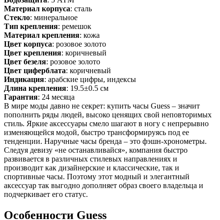
Материал корпуса
: сталь
Стекло
: минеральное
Тип крепления
: ремешок
Материал крепления
: кожа
Цвет корпуса
: розовое золото
Цвет крепления
: коричневый
Цвет безеля
: розовое золото
Цвет циферблата
: коричневый
Индикация
: арабские цифры, индексы
Длина крепления
: 19.5±0.5 см
Гарантия
: 24 месяца
В мире моды давно не секрет: купить часы Guess – значит
пополнить ряды людей, высоко ценящих свой неповторимых
стиль. Яркие аксессуары смело шагают в ногу с непрерывно
изменяющейся модой, быстро трансформируясь под ее
тенденции. Наручные часы бренда – это фэшн-хронометры.
Следуя девизу «не останавливайся», компания быстро
развивается в различных стилевых направлениях и
производит как дизайнерские и классические, так и
спортивные часы. Поэтому этот модный и элегантный
аксессуар так выгодно дополняет образ своего владельца и
подчеркивает его статус.
Особенности Guess