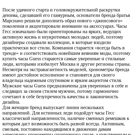
После удачного старта и головокружительной раскрутки
денима, сделавшей его гламурным, основатели бренда братья
Марсиано решили дополнить образ нового «джинсового»
поколения и акцентировали внимание на аксессуарах. Часы
Гесс изначально были ориентированы на ярких, ведущих
активную жизнь и неукротимых молодых людей, поэтому
дизайнеры создавали коллекции, в которые входили
практически все стили. Компания старается «всегда быть в
тренде» и соответствовать новейшим веяниям моды, поэтому
купить часы Guess стараются самые уверенные и стильные
люди, которыми изобилует Москва и другие регионы страны.
Несмотря на экстравагантность моделей, хронометры бренда
имеют достойное исполнение и становятся для своего
владельца надежным спутником и ярким акцентом стиля.
Мужские часы Guess предназначены для уверенных в себе и
следящих за своим стилем мужчин, потому гармонично
сочетают в себе безупречность качества и лаконичность
дизайна.
Для женщин бренд выпускает линии нескольких
направлений. Для истинных леди подойдут часы Гесс
классической направленности, наличие сменных ремешков к
которым даст возможность быть разной всегда. Активным,
смелым, постоянно находящимся в движении дамам
адресованы хронометры спортивного стиля, а чувственным и