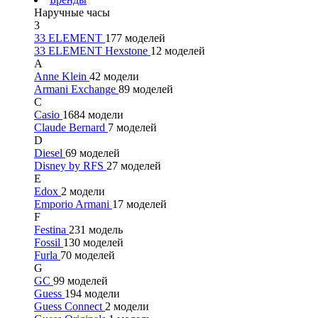
Наручные часы
3
33 ELEMENT
177 моделей
33 ELEMENT Hexstone
12 моделей
A
Anne Klein
42 модели
Armani Exchange
89 моделей
C
Casio
1684 модели
Claude Bernard
7 моделей
D
Diesel
69 моделей
Disney by RFS
27 моделей
E
Edox
2 модели
Emporio Armani
17 моделей
F
Festina
231 модель
Fossil
130 моделей
Furla
70 моделей
G
GC
99 моделей
Guess
194 модели
Guess Connect
2 модели