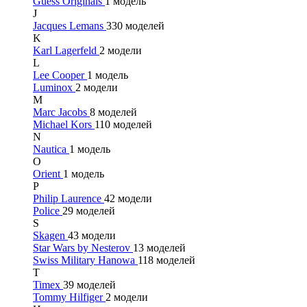
Guess Originals
1 модель
J
Jacques Lemans
330 моделей
K
Karl Lagerfeld
2 модели
L
Lee Cooper
1 модель
Luminox
2 модели
M
Marc Jacobs
8 моделей
Michael Kors
110 моделей
N
Nautica
1 модель
O
Orient
1 модель
P
Philip Laurence
42 модели
Police
29 моделей
S
Skagen
43 модели
Star Wars by Nesterov
13 моделей
Swiss Military Hanowa
118 моделей
T
Timex
39 моделей
Tommy Hilfiger
2 модели