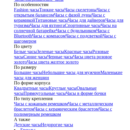
По особенностям
Fashion часы
Тонкие часы
Часы скелетоны
Часы с
открытым балансом
Часы с фазой луны
Часы с
керамикой
Титановые часы
Часы для дайверов
Часы для
туризма
Часы для яхтинга
Спортивные часы
Часы на
солнечной батарейке
Часы с будильником
Часы с
Bluetooth
Часы с компасом
Часы с подсветкой
Часы с
шагомером
По цвету
Белые часы
Зеленые часы
Красные часы
Розовые
часы
Синие часы
Черные часы
Часы цвета розовое
золото
Часы цвета желтое золото
По размеру
Большие часы
Небольшие часы для мужчин
Маленькие
часы для женщин
По форме корпуса
Квадратные часы
Круглые часы
Овальные
часы
Прямоугольные часы
Часы в форме бочки
По типу крепления
Часы с кожаным ремешком
Часы с металлическим
браслетом
Часы с керамическим браслетом
Часы с
полимерным ремешком
А также
Детские часы
Недорогие часы
Бренды