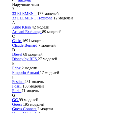
Наручные часы
3
33 ELEMENT
177 моделей
33 ELEMENT Hexstone
12 моделей
A
Anne Klein
42 модели
Armani Exchange
89 моделей
C
Casio
1691 модель
Claude Bernard
7 моделей
D
Diesel
69 моделей
Disney by RFS
27 моделей
E
Edox
2 модели
Emporio Armani
17 моделей
F
Festina
231 модель
Fossil
130 моделей
Furla
71 модель
G
GC
99 моделей
Guess
195 моделей
Guess Connect
2 модели