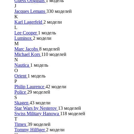
Guess Originals
1 модель
J
Jacques Lemans
330 моделей
K
Karl Lagerfeld
2 модели
L
Lee Cooper
1 модель
Luminox
2 модели
M
Marc Jacobs
8 моделей
Michael Kors
110 моделей
N
Nautica
1 модель
O
Orient
1 модель
P
Philip Laurence
42 модели
Police
29 моделей
S
Skagen
43 модели
Star Wars by Nesterov
13 моделей
Swiss Military Hanowa
118 моделей
T
Timex
39 моделей
Tommy Hilfiger
2 модели