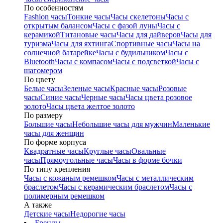
По особенностям
Fashion часы
Тонкие часы
Часы скелетоны
Часы с
открытым балансом
Часы с фазой луны
Часы с
керамикой
Титановые часы
Часы для дайверов
Часы для
туризма
Часы для яхтинга
Спортивные часы
Часы на
солнечной батарейке
Часы с будильником
Часы с
Bluetooth
Часы с компасом
Часы с подсветкой
Часы с
шагомером
По цвету
Белые часы
Зеленые часы
Красные часы
Розовые
часы
Синие часы
Черные часы
Часы цвета розовое
золото
Часы цвета желтое золото
По размеру
Большие часы
Небольшие часы для мужчин
Маленькие
часы для женщин
По форме корпуса
Квадратные часы
Круглые часы
Овальные
часы
Прямоугольные часы
Часы в форме бочки
По типу крепления
Часы с кожаным ремешком
Часы с металлическим
браслетом
Часы с керамическим браслетом
Часы с
полимерным ремешком
А также
Детские часы
Недорогие часы
Бренды