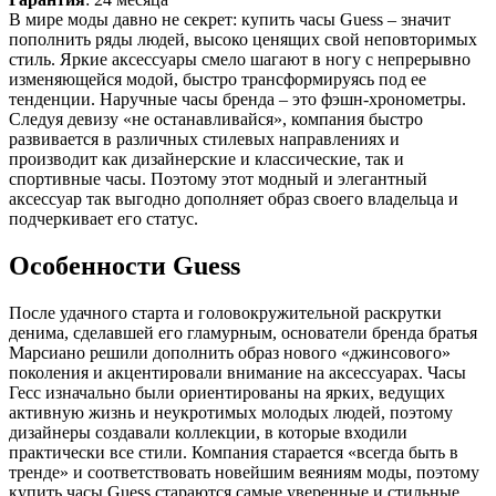
В мире моды давно не секрет: купить часы Guess – значит
пополнить ряды людей, высоко ценящих свой неповторимых
стиль. Яркие аксессуары смело шагают в ногу с непрерывно
изменяющейся модой, быстро трансформируясь под ее
тенденции. Наручные часы бренда – это фэшн-хронометры.
Следуя девизу «не останавливайся», компания быстро
развивается в различных стилевых направлениях и
производит как дизайнерские и классические, так и
спортивные часы. Поэтому этот модный и элегантный
аксессуар так выгодно дополняет образ своего владельца и
подчеркивает его статус.
Особенности Guess
После удачного старта и головокружительной раскрутки
денима, сделавшей его гламурным, основатели бренда братья
Марсиано решили дополнить образ нового «джинсового»
поколения и акцентировали внимание на аксессуарах. Часы
Гесс изначально были ориентированы на ярких, ведущих
активную жизнь и неукротимых молодых людей, поэтому
дизайнеры создавали коллекции, в которые входили
практически все стили. Компания старается «всегда быть в
тренде» и соответствовать новейшим веяниям моды, поэтому
купить часы Guess стараются самые уверенные и стильные