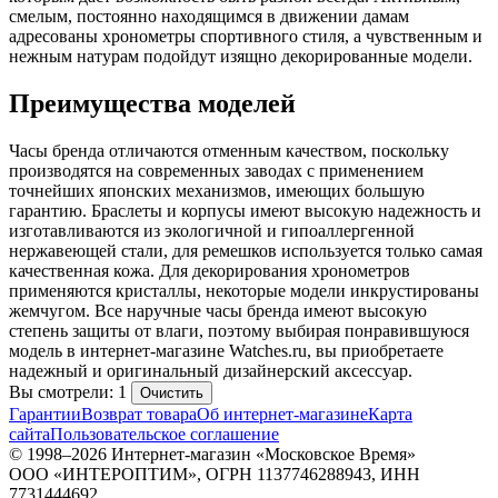
смелым, постоянно находящимся в движении дамам
адресованы хронометры спортивного стиля, а чувственным и
нежным натурам подойдут изящно декорированные модели.
Преимущества моделей
Часы бренда отличаются отменным качеством, поскольку
производятся на современных заводах с применением
точнейших японских механизмов, имеющих большую
гарантию. Браслеты и корпусы имеют высокую надежность и
изготавливаются из экологичной и гипоаллергенной
нержавеющей стали, для ремешков используется только самая
качественная кожа. Для декорирования хронометров
применяются кристаллы, некоторые модели инкрустированы
жемчугом. Все наручные часы бренда имеют высокую
степень защиты от влаги, поэтому выбирая понравившуюся
модель в интернет-магазине Watches.ru, вы приобретаете
надежный и оригинальный дизайнерский аксессуар.
Вы смотрели: 1
Очистить
Гарантии
Возврат товара
Об интернет-магазине
Карта
сайта
Пользовательское соглашение
© 1998–2026 Интернет-магазин «Московское Время»
ООО «ИНТЕРОПТИМ», ОГРН 1137746288943, ИНН
7731444692