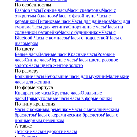
По особенностям
Fashion часы
Тонкие часы
Часы скелетоны
Часы с
открытым балансом
Часы с фазой луны
Часы с
керамикой
Титановые часы
Часы для дайверов
Часы для
туризма
Часы для яхтинга
Спортивные часы
Часы на
солнечной батарейке
Часы с будильником
Часы с
Bluetooth
Часы с компасом
Часы с подсветкой
Часы с
шагомером
По цвету
Белые часы
Зеленые часы
Красные часы
Розовые
часы
Синие часы
Черные часы
Часы цвета розовое
золото
Часы цвета желтое золото
По размеру
Большие часы
Небольшие часы для мужчин
Маленькие
часы для женщин
По форме корпуса
Квадратные часы
Круглые часы
Овальные
часы
Прямоугольные часы
Часы в форме бочки
По типу крепления
Часы с кожаным ремешком
Часы с металлическим
браслетом
Часы с керамическим браслетом
Часы с
полимерным ремешком
А также
Детские часы
Недорогие часы
Бренды