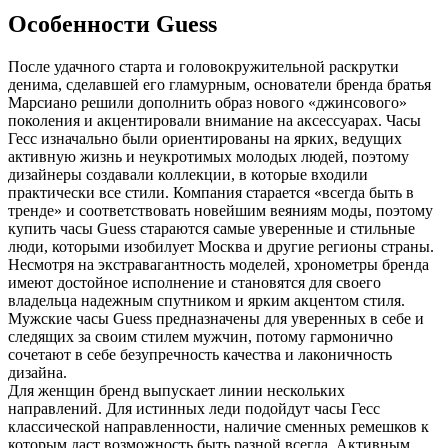
Особенности Guess
После удачного старта и головокружительной раскрутки
денима, сделавшей его гламурным, основатели бренда братья
Марсиано решили дополнить образ нового «джинсового»
поколения и акцентировали внимание на аксессуарах. Часы
Гесс изначально были ориентированы на ярких, ведущих
активную жизнь и неукротимых молодых людей, поэтому
дизайнеры создавали коллекции, в которые входили
практически все стили. Компания старается «всегда быть в
тренде» и соответствовать новейшим веяниям моды, поэтому
купить часы Guess стараются самые уверенные и стильные
люди, которыми изобилует Москва и другие регионы страны.
Несмотря на экстравагантность моделей, хронометры бренда
имеют достойное исполнение и становятся для своего
владельца надежным спутником и ярким акцентом стиля.
Мужские часы Guess предназначены для уверенных в себе и
следящих за своим стилем мужчин, потому гармонично
сочетают в себе безупречность качества и лаконичность
дизайна.
Для женщин бренд выпускает линии нескольких
направлений. Для истинных леди подойдут часы Гесс
классической направленности, наличие сменных ремешков к
которым даст возможность быть разной всегда. Активным,