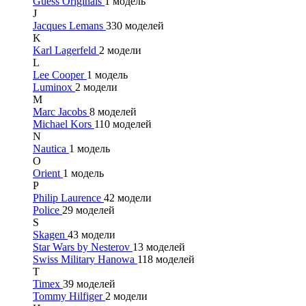
Guess Originals
1 модель
J
Jacques Lemans
330 моделей
K
Karl Lagerfeld
2 модели
L
Lee Cooper
1 модель
Luminox
2 модели
M
Marc Jacobs
8 моделей
Michael Kors
110 моделей
N
Nautica
1 модель
O
Orient
1 модель
P
Philip Laurence
42 модели
Police
29 моделей
S
Skagen
43 модели
Star Wars by Nesterov
13 моделей
Swiss Military Hanowa
118 моделей
T
Timex
39 моделей
Tommy Hilfiger
2 модели