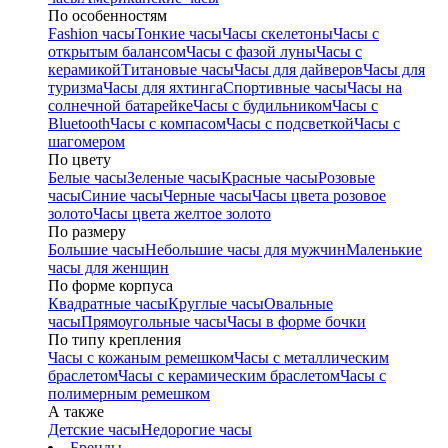
По особенностям
Fashion часы
Тонкие часы
Часы скелетоны
Часы с
открытым балансом
Часы с фазой луны
Часы с
керамикой
Титановые часы
Часы для дайверов
Часы для
туризма
Часы для яхтинга
Спортивные часы
Часы на
солнечной батарейке
Часы с будильником
Часы с
Bluetooth
Часы с компасом
Часы с подсветкой
Часы с
шагомером
По цвету
Белые часы
Зеленые часы
Красные часы
Розовые
часы
Синие часы
Черные часы
Часы цвета розовое
золото
Часы цвета желтое золото
По размеру
Большие часы
Небольшие часы для мужчин
Маленькие
часы для женщин
По форме корпуса
Квадратные часы
Круглые часы
Овальные
часы
Прямоугольные часы
Часы в форме бочки
По типу крепления
Часы с кожаным ремешком
Часы с металлическим
браслетом
Часы с керамическим браслетом
Часы с
полимерным ремешком
А также
Детские часы
Недорогие часы
Бренды