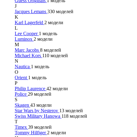
Guess Originals
1 модель
J
Jacques Lemans
330 моделей
K
Karl Lagerfeld
2 модели
L
Lee Cooper
1 модель
Luminox
2 модели
M
Marc Jacobs
8 моделей
Michael Kors
110 моделей
N
Nautica
1 модель
O
Orient
1 модель
P
Philip Laurence
42 модели
Police
29 моделей
S
Skagen
43 модели
Star Wars by Nesterov
13 моделей
Swiss Military Hanowa
118 моделей
T
Timex
39 моделей
Tommy Hilfiger
2 модели