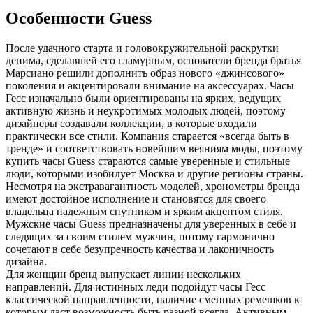
Особенности Guess
После удачного старта и головокружительной раскрутки
денима, сделавшей его гламурным, основатели бренда братья
Марсиано решили дополнить образ нового «джинсового»
поколения и акцентировали внимание на аксессуарах. Часы
Гесс изначально были ориентированы на ярких, ведущих
активную жизнь и неукротимых молодых людей, поэтому
дизайнеры создавали коллекции, в которые входили
практически все стили. Компания старается «всегда быть в
тренде» и соответствовать новейшим веяниям моды, поэтому
купить часы Guess стараются самые уверенные и стильные
люди, которыми изобилует Москва и другие регионы страны.
Несмотря на экстравагантность моделей, хронометры бренда
имеют достойное исполнение и становятся для своего
владельца надежным спутником и ярким акцентом стиля.
Мужские часы Guess предназначены для уверенных в себе и
следящих за своим стилем мужчин, потому гармонично
сочетают в себе безупречность качества и лаконичность
дизайна.
Для женщин бренд выпускает линии нескольких
направлений. Для истинных леди подойдут часы Гесс
классической направленности, наличие сменных ремешков к
которым даст возможность быть разной всегда. Активным,