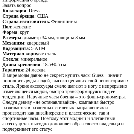
Задать вопрос
Коллекция
: Dress
Страна бренда
: США
Страна-изготовитель
: Филиппины
Пол
: женские
Форма
: круг
Размеры
: диаметр 34 мм, толщина 8 мм
Механизм
: кварцевый
Водозащита
: 5 АТМ
Материал корпуса
: сталь
Стекло
: минеральное
Длина крепления
: 18.5±0.5 см
Гарантия
: 24 месяца
В мире моды давно не секрет: купить часы Guess – значит
пополнить ряды людей, высоко ценящих свой неповторимых
стиль. Яркие аксессуары смело шагают в ногу с непрерывно
изменяющейся модой, быстро трансформируясь под ее
тенденции. Наручные часы бренда – это фэшн-хронометры.
Следуя девизу «не останавливайся», компания быстро
развивается в различных стилевых направлениях и
производит как дизайнерские и классические, так и
спортивные часы. Поэтому этот модный и элегантный
аксессуар так выгодно дополняет образ своего владельца и
подчеркивает его статус.