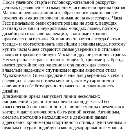
После удачного старта и головокружительной раскрутки
денима, сделавшей его гламурным, основатели бренда братья
Марсиано решили дополнить образ нового «джинсового»
поколения и акцентировали внимание на аксессуарах. Часы
Гесс изначально были ориентированы на ярких, ведущих
активную жизнь и неукротимых молодых людей, поэтому
дизайнеры создавали коллекции, в которые входили
практически все стили. Компания старается «всегда быть в
тренде» и соответствовать новейшим веяниям моды, поэтому
купить часы Guess стараются самые уверенные и стильные
люди, которыми изобилует Москва и другие регионы страны.
Несмотря на экстравагантность моделей, хронометры бренда
имеют достойное исполнение и становятся для своего
владельца надежным спутником и ярким акцентом стиля.
Мужские часы Guess предназначены для уверенных в себе и
следящих за своим стилем мужчин, потому гармонично
сочетают в себе безупречность качества и лаконичность
дизайна.
Для женщин бренд выпускает линии нескольких
направлений. Для истинных леди подойдут часы Гесс
классической направленности, наличие сменных ремешков к
которым даст возможность быть разной всегда. Активным,
смелым, постоянно находящимся в движении дамам
адресованы хронометры спортивного стиля, а чувственным и
нежным натурам подойдут изящно декорированные модели.