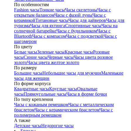
По особенностям
Fashion часы
Тонкие часы
Часы скелетоны
Часы с
открытым балансом
Часы с фазой луны
Часы с
керамикой
Титановые часы
Часы для дайверов
Часы для
туризма
Часы для яхтинга
Спортивные часы
Часы на
солнечной батарейке
Часы с будильником
Часы с
Bluetooth
Часы с компасом
Часы с подсветкой
Часы с
шагомером
По цвету
Белые часы
Зеленые часы
Красные часы
Розовые
часы
Синие часы
Черные часы
Часы цвета розовое
золото
Часы цвета желтое золото
По размеру
Большие часы
Небольшие часы для мужчин
Маленькие
часы для женщин
По форме корпуса
Квадратные часы
Круглые часы
Овальные
часы
Прямоугольные часы
Часы в форме бочки
По типу крепления
Часы с кожаным ремешком
Часы с металлическим
браслетом
Часы с керамическим браслетом
Часы с
полимерным ремешком
А также
Детские часы
Недорогие часы
Бренды