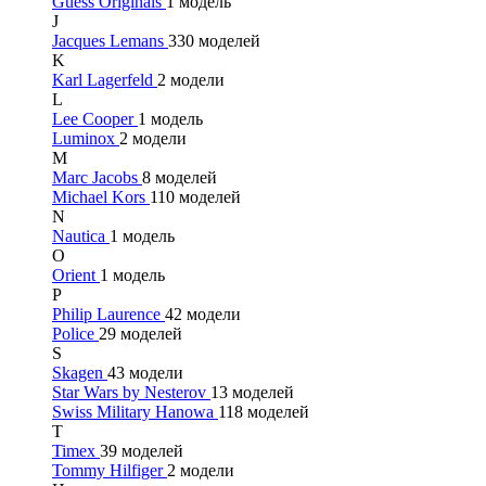
Guess Originals
1 модель
J
Jacques Lemans
330 моделей
K
Karl Lagerfeld
2 модели
L
Lee Cooper
1 модель
Luminox
2 модели
M
Marc Jacobs
8 моделей
Michael Kors
110 моделей
N
Nautica
1 модель
O
Orient
1 модель
P
Philip Laurence
42 модели
Police
29 моделей
S
Skagen
43 модели
Star Wars by Nesterov
13 моделей
Swiss Military Hanowa
118 моделей
T
Timex
39 моделей
Tommy Hilfiger
2 модели