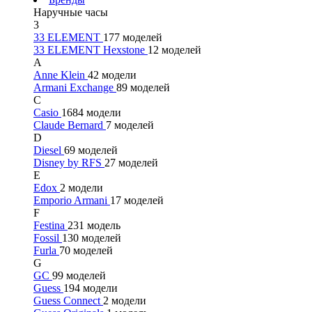
Наручные часы
3
33 ELEMENT
177 моделей
33 ELEMENT Hexstone
12 моделей
A
Anne Klein
42 модели
Armani Exchange
89 моделей
C
Casio
1684 модели
Claude Bernard
7 моделей
D
Diesel
69 моделей
Disney by RFS
27 моделей
E
Edox
2 модели
Emporio Armani
17 моделей
F
Festina
231 модель
Fossil
130 моделей
Furla
70 моделей
G
GC
99 моделей
Guess
194 модели
Guess Connect
2 модели