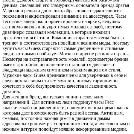
денима, сделавшей его гламурным, основатели бренда братья
Марсиано решили дополнить образ нового «джинсового»
поколения и акцентировали внимание на аксессуарах. Часы
Гесс изначально были ориентированы на ярких, ведущих
активную жизнь и неукротимых молодых людей, поэтому
дизайнеры создавали коллекции, в которые входили
практически все стили. Компания старается «всегда быть в
тренде» и соответствовать новейшим веяниям моды, поэтому
купить часы Guess стараются самые уверенные и стильные
люди, которыми изобилует Москва и другие регионы страны.
Несмотря на экстравагантность моделей, хронометры бренда
имеют достойное исполнение и становятся для своего
владельца надежным спутником и ярким акцентом стиля.
Мужские часы Guess предназначены для уверенных в себе и
следящих за своим стилем мужчин, потому гармонично
сочетают в себе безупречность качества и лаконичность
дизайна.
Для женщин бренд выпускает линии нескольких
направлений. Для истинных леди подойдут часы Гесс
классической направленности, наличие сменных ремешков к
которым даст возможность быть разной всегда. Активным,
смелым, постоянно находящимся в движении дамам
адресованы хронометры спортивного стиля, а чувственным и
нежным натурам подойдут изящно декорированные модели.