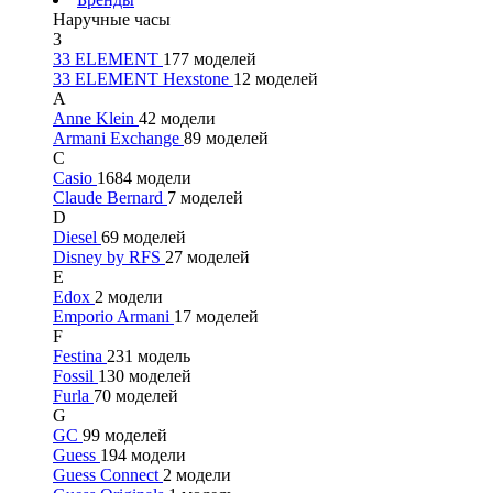
Наручные часы
3
33 ELEMENT
177 моделей
33 ELEMENT Hexstone
12 моделей
A
Anne Klein
42 модели
Armani Exchange
89 моделей
C
Casio
1684 модели
Claude Bernard
7 моделей
D
Diesel
69 моделей
Disney by RFS
27 моделей
E
Edox
2 модели
Emporio Armani
17 моделей
F
Festina
231 модель
Fossil
130 моделей
Furla
70 моделей
G
GC
99 моделей
Guess
194 модели
Guess Connect
2 модели