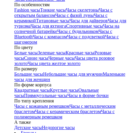
По особенностям
Fashion часы
Тонкие часы
Часы скелетоны
Часы с
открытым балансом
Часы с фазой луны
Часы с
керамикой
Титановые часы
Часы для дайверов
Часы для
туризма
Часы для яхтинга
Спортивные часы
Часы на
солнечной батарейке
Часы с будильником
Часы с
Bluetooth
Часы с компасом
Часы с подсветкой
Часы с
шагомером
По цвету
Белые часы
Зеленые часы
Красные часы
Розовые
часы
Синие часы
Черные часы
Часы цвета розовое
золото
Часы цвета желтое золото
По размеру
Большие часы
Небольшие часы для мужчин
Маленькие
часы для женщин
По форме корпуса
Квадратные часы
Круглые часы
Овальные
часы
Прямоугольные часы
Часы в форме бочки
По типу крепления
Часы с кожаным ремешком
Часы с металлическим
браслетом
Часы с керамическим браслетом
Часы с
полимерным ремешком
А также
Детские часы
Недорогие часы
Бренды