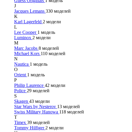
Guess Originals
1 модель
J
Jacques Lemans
330 моделей
K
Karl Lagerfeld
2 модели
L
Lee Cooper
1 модель
Luminox
2 модели
M
Marc Jacobs
8 моделей
Michael Kors
110 моделей
N
Nautica
1 модель
O
Orient
1 модель
P
Philip Laurence
42 модели
Police
29 моделей
S
Skagen
43 модели
Star Wars by Nesterov
13 моделей
Swiss Military Hanowa
118 моделей
T
Timex
39 моделей
Tommy Hilfiger
2 модели