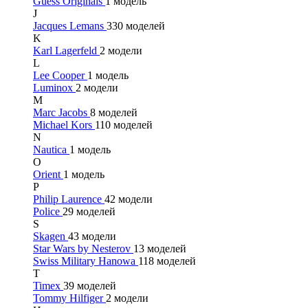
Guess Originals
1 модель
J
Jacques Lemans
330 моделей
K
Karl Lagerfeld
2 модели
L
Lee Cooper
1 модель
Luminox
2 модели
M
Marc Jacobs
8 моделей
Michael Kors
110 моделей
N
Nautica
1 модель
O
Orient
1 модель
P
Philip Laurence
42 модели
Police
29 моделей
S
Skagen
43 модели
Star Wars by Nesterov
13 моделей
Swiss Military Hanowa
118 моделей
T
Timex
39 моделей
Tommy Hilfiger
2 модели