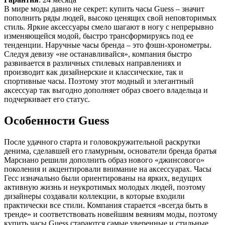
В мире моды давно не секрет: купить часы Guess – значит
пополнить ряды людей, высоко ценящих свой неповторимых
стиль. Яркие аксессуары смело шагают в ногу с непрерывно
изменяющейся модой, быстро трансформируясь под ее
тенденции. Наручные часы бренда – это фэшн-хронометры.
Следуя девизу «не останавливайся», компания быстро
развивается в различных стилевых направлениях и
производит как дизайнерские и классические, так и
спортивные часы. Поэтому этот модный и элегантный
аксессуар так выгодно дополняет образ своего владельца и
подчеркивает его статус.
Особенности Guess
После удачного старта и головокружительной раскрутки
денима, сделавшей его гламурным, основатели бренда братья
Марсиано решили дополнить образ нового «джинсового»
поколения и акцентировали внимание на аксессуарах. Часы
Гесс изначально были ориентированы на ярких, ведущих
активную жизнь и неукротимых молодых людей, поэтому
дизайнеры создавали коллекции, в которые входили
практически все стили. Компания старается «всегда быть в
тренде» и соответствовать новейшим веяниям моды, поэтому
купить часы Guess стараются самые уверенные и стильные