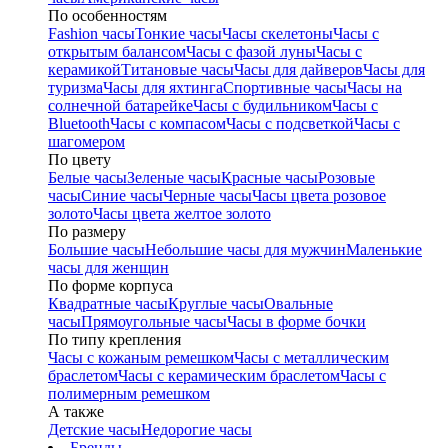
По особенностям
Fashion часы
Тонкие часы
Часы скелетоны
Часы с
открытым балансом
Часы с фазой луны
Часы с
керамикой
Титановые часы
Часы для дайверов
Часы для
туризма
Часы для яхтинга
Спортивные часы
Часы на
солнечной батарейке
Часы с будильником
Часы с
Bluetooth
Часы с компасом
Часы с подсветкой
Часы с
шагомером
По цвету
Белые часы
Зеленые часы
Красные часы
Розовые
часы
Синие часы
Черные часы
Часы цвета розовое
золото
Часы цвета желтое золото
По размеру
Большие часы
Небольшие часы для мужчин
Маленькие
часы для женщин
По форме корпуса
Квадратные часы
Круглые часы
Овальные
часы
Прямоугольные часы
Часы в форме бочки
По типу крепления
Часы с кожаным ремешком
Часы с металлическим
браслетом
Часы с керамическим браслетом
Часы с
полимерным ремешком
А также
Детские часы
Недорогие часы
Бренды