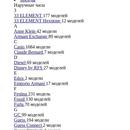
Наручные часы
3
33 ELEMENT
177 моделей
33 ELEMENT Hexstone
12 моделей
A
Anne Klein
42 модели
Armani Exchange
89 моделей
C
Casio
1684 модели
Claude Bernard
7 моделей
D
Diesel
69 моделей
Disney by RFS
27 моделей
E
Edox
2 модели
Emporio Armani
17 моделей
F
Festina
231 модель
Fossil
130 моделей
Furla
70 моделей
G
GC
99 моделей
Guess
194 модели
Guess Connect
2 модели