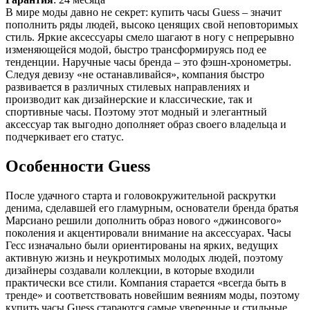
В мире моды давно не секрет: купить часы Guess – значит
пополнить ряды людей, высоко ценящих свой неповторимых
стиль. Яркие аксессуары смело шагают в ногу с непрерывно
изменяющейся модой, быстро трансформируясь под ее
тенденции. Наручные часы бренда – это фэшн-хронометры.
Следуя девизу «не останавливайся», компания быстро
развивается в различных стилевых направлениях и
производит как дизайнерские и классические, так и
спортивные часы. Поэтому этот модный и элегантный
аксессуар так выгодно дополняет образ своего владельца и
подчеркивает его статус.
Особенности Guess
После удачного старта и головокружительной раскрутки
денима, сделавшей его гламурным, основатели бренда братья
Марсиано решили дополнить образ нового «джинсового»
поколения и акцентировали внимание на аксессуарах. Часы
Гесс изначально были ориентированы на ярких, ведущих
активную жизнь и неукротимых молодых людей, поэтому
дизайнеры создавали коллекции, в которые входили
практически все стили. Компания старается «всегда быть в
тренде» и соответствовать новейшим веяниям моды, поэтому
купить часы Guess стараются самые уверенные и стильные