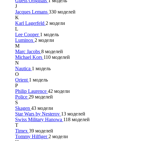
Guess Originals
1 модель
J
Jacques Lemans
330 моделей
K
Karl Lagerfeld
2 модели
L
Lee Cooper
1 модель
Luminox
2 модели
M
Marc Jacobs
8 моделей
Michael Kors
110 моделей
N
Nautica
1 модель
O
Orient
1 модель
P
Philip Laurence
42 модели
Police
29 моделей
S
Skagen
43 модели
Star Wars by Nesterov
13 моделей
Swiss Military Hanowa
118 моделей
T
Timex
39 моделей
Tommy Hilfiger
2 модели