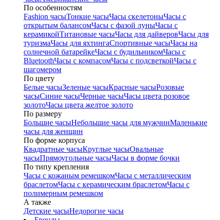
По особенностям
Fashion часы
Тонкие часы
Часы скелетоны
Часы с
открытым балансом
Часы с фазой луны
Часы с
керамикой
Титановые часы
Часы для дайверов
Часы для
туризма
Часы для яхтинга
Спортивные часы
Часы на
солнечной батарейке
Часы с будильником
Часы с
Bluetooth
Часы с компасом
Часы с подсветкой
Часы с
шагомером
По цвету
Белые часы
Зеленые часы
Красные часы
Розовые
часы
Синие часы
Черные часы
Часы цвета розовое
золото
Часы цвета желтое золото
По размеру
Большие часы
Небольшие часы для мужчин
Маленькие
часы для женщин
По форме корпуса
Квадратные часы
Круглые часы
Овальные
часы
Прямоугольные часы
Часы в форме бочки
По типу крепления
Часы с кожаным ремешком
Часы с металлическим
браслетом
Часы с керамическим браслетом
Часы с
полимерным ремешком
А также
Детские часы
Недорогие часы
Бренды