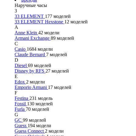
Наручные часы
3
33 ELEMENT
177 моделей
33 ELEMENT Hexstone
12 моделей
A
Anne Klein
42 модели
Armani Exchange
89 моделей
C
Casio
1684 модели
Claude Bernard
7 моделей
D
Diesel
69 моделей
Disney by RFS
27 моделей
E
Edox
2 модели
Emporio Armani
17 моделей
F
Festina
231 модель
Fossil
130 моделей
Furla
70 моделей
G
GC
99 моделей
Guess
194 модели
Guess Connect
2 модели