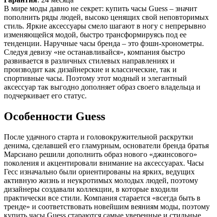
В мире моды давно не секрет: купить часы Guess – значит
пополнить ряды людей, высоко ценящих свой неповторимых
стиль. Яркие аксессуары смело шагают в ногу с непрерывно
изменяющейся модой, быстро трансформируясь под ее
тенденции. Наручные часы бренда – это фэшн-хронометры.
Следуя девизу «не останавливайся», компания быстро
развивается в различных стилевых направлениях и
производит как дизайнерские и классические, так и
спортивные часы. Поэтому этот модный и элегантный
аксессуар так выгодно дополняет образ своего владельца и
подчеркивает его статус.
Особенности Guess
После удачного старта и головокружительной раскрутки
денима, сделавшей его гламурным, основатели бренда братья
Марсиано решили дополнить образ нового «джинсового»
поколения и акцентировали внимание на аксессуарах. Часы
Гесс изначально были ориентированы на ярких, ведущих
активную жизнь и неукротимых молодых людей, поэтому
дизайнеры создавали коллекции, в которые входили
практически все стили. Компания старается «всегда быть в
тренде» и соответствовать новейшим веяниям моды, поэтому
купить часы Guess стараются самые уверенные и стильные