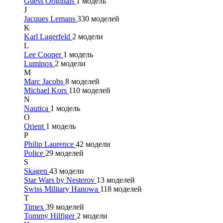
Guess Originals
1 модель
J
Jacques Lemans
330 моделей
K
Karl Lagerfeld
2 модели
L
Lee Cooper
1 модель
Luminox
2 модели
M
Marc Jacobs
8 моделей
Michael Kors
110 моделей
N
Nautica
1 модель
O
Orient
1 модель
P
Philip Laurence
42 модели
Police
29 моделей
S
Skagen
43 модели
Star Wars by Nesterov
13 моделей
Swiss Military Hanowa
118 моделей
T
Timex
39 моделей
Tommy Hilfiger
2 модели