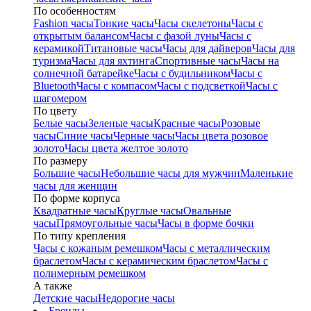
По особенностям
Fashion часы
Тонкие часы
Часы скелетоны
Часы с
открытым балансом
Часы с фазой луны
Часы с
керамикой
Титановые часы
Часы для дайверов
Часы для
туризма
Часы для яхтинга
Спортивные часы
Часы на
солнечной батарейке
Часы с будильником
Часы с
Bluetooth
Часы с компасом
Часы с подсветкой
Часы с
шагомером
По цвету
Белые часы
Зеленые часы
Красные часы
Розовые
часы
Синие часы
Черные часы
Часы цвета розовое
золото
Часы цвета желтое золото
По размеру
Большие часы
Небольшие часы для мужчин
Маленькие
часы для женщин
По форме корпуса
Квадратные часы
Круглые часы
Овальные
часы
Прямоугольные часы
Часы в форме бочки
По типу крепления
Часы с кожаным ремешком
Часы с металлическим
браслетом
Часы с керамическим браслетом
Часы с
полимерным ремешком
А также
Детские часы
Недорогие часы
Бренды