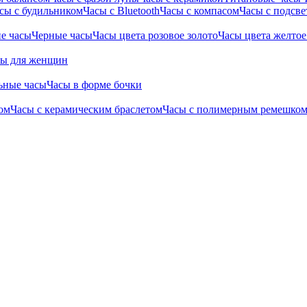
сы с будильником
Часы с Bluetooth
Часы с компасом
Часы с подсве
е часы
Черные часы
Часы цвета розовое золото
Часы цвета желтое
сы для женщин
ьные часы
Часы в форме бочки
ом
Часы с керамическим браслетом
Часы с полимерным ремешко