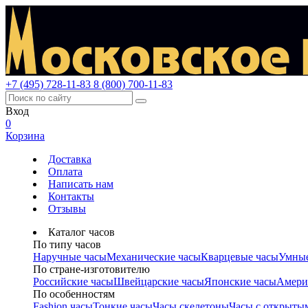
+7 (495) 728-11-83
8 (800) 700-11-83
Вход
0
Корзина
Доставка
Оплата
Написать нам
Контакты
Отзывы
Каталог часов
По типу часов
Наручные часы
Механические часы
Кварцевые часы
Умные
По стране-изготовителю
Российские часы
Швейцарские часы
Японские часы
Амери
По особенностям
Fashion часы
Тонкие часы
Часы скелетоны
Часы с открыты