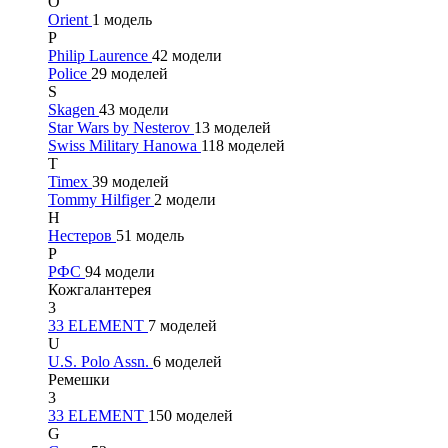
O
Orient
1 модель
P
Philip Laurence
42 модели
Police
29 моделей
S
Skagen
43 модели
Star Wars by Nesterov
13 моделей
Swiss Military Hanowa
118 моделей
T
Timex
39 моделей
Tommy Hilfiger
2 модели
Н
Нестеров
51 модель
Р
РФС
94 модели
Кожгалантерея
3
33 ELEMENT
7 моделей
U
U.S. Polo Assn.
6 моделей
Ремешки
3
33 ELEMENT
150 моделей
G