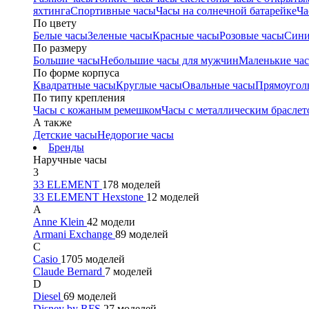
яхтинга
Спортивные часы
Часы на солнечной батарейке
Ча
По цвету
Белые часы
Зеленые часы
Красные часы
Розовые часы
Сини
По размеру
Большие часы
Небольшие часы для мужчин
Маленькие ча
По форме корпуса
Квадратные часы
Круглые часы
Овальные часы
Прямоугол
По типу крепления
Часы с кожаным ремешком
Часы с металлическим браслет
А также
Детские часы
Недорогие часы
Бренды
Наручные часы
3
33 ELEMENT
178 моделей
33 ELEMENT Hexstone
12 моделей
A
Anne Klein
42 модели
Armani Exchange
89 моделей
C
Casio
1705 моделей
Claude Bernard
7 моделей
D
Diesel
69 моделей
Disney by RFS
27 моделей