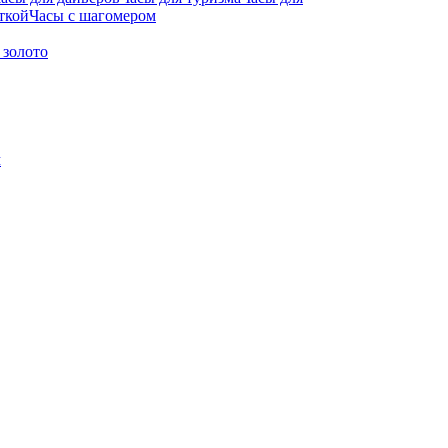
ткой
Часы с шагомером
 золото
м