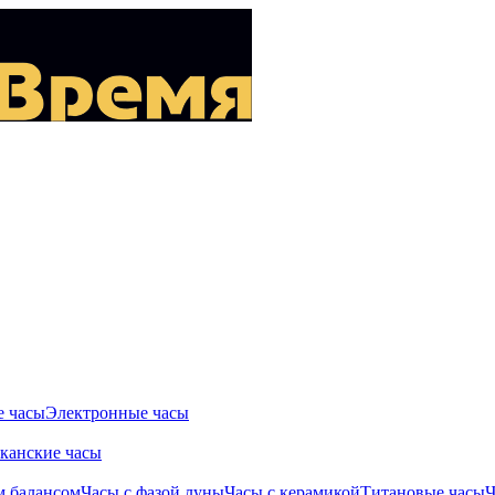
 часы
Электронные часы
канские часы
м балансом
Часы с фазой луны
Часы с керамикой
Титановые часы
Ч