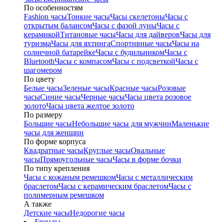
По особенностям
Fashion часы
Тонкие часы
Часы скелетоны
Часы с
открытым балансом
Часы с фазой луны
Часы с
керамикой
Титановые часы
Часы для дайверов
Часы для
туризма
Часы для яхтинга
Спортивные часы
Часы на
солнечной батарейке
Часы с будильником
Часы с
Bluetooth
Часы с компасом
Часы с подсветкой
Часы с
шагомером
По цвету
Белые часы
Зеленые часы
Красные часы
Розовые
часы
Синие часы
Черные часы
Часы цвета розовое
золото
Часы цвета желтое золото
По размеру
Большие часы
Небольшие часы для мужчин
Маленькие
часы для женщин
По форме корпуса
Квадратные часы
Круглые часы
Овальные
часы
Прямоугольные часы
Часы в форме бочки
По типу крепления
Часы с кожаным ремешком
Часы с металлическим
браслетом
Часы с керамическим браслетом
Часы с
полимерным ремешком
А также
Детские часы
Недорогие часы
Бренды