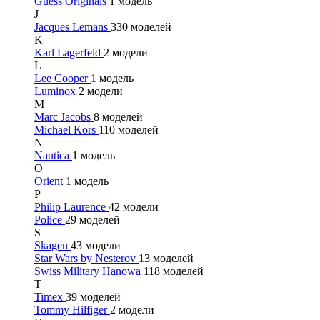
Guess Originals
1 модель
J
Jacques Lemans
330 моделей
K
Karl Lagerfeld
2 модели
L
Lee Cooper
1 модель
Luminox
2 модели
M
Marc Jacobs
8 моделей
Michael Kors
110 моделей
N
Nautica
1 модель
O
Orient
1 модель
P
Philip Laurence
42 модели
Police
29 моделей
S
Skagen
43 модели
Star Wars by Nesterov
13 моделей
Swiss Military Hanowa
118 моделей
T
Timex
39 моделей
Tommy Hilfiger
2 модели