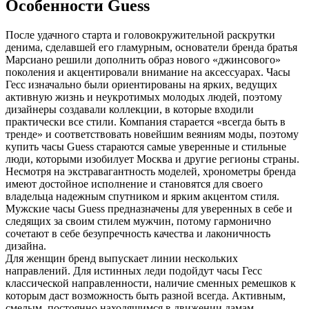
Особенности Guess
После удачного старта и головокружительной раскрутки
денима, сделавшей его гламурным, основатели бренда братья
Марсиано решили дополнить образ нового «джинсового»
поколения и акцентировали внимание на аксессуарах. Часы
Гесс изначально были ориентированы на ярких, ведущих
активную жизнь и неукротимых молодых людей, поэтому
дизайнеры создавали коллекции, в которые входили
практически все стили. Компания старается «всегда быть в
тренде» и соответствовать новейшим веяниям моды, поэтому
купить часы Guess стараются самые уверенные и стильные
люди, которыми изобилует Москва и другие регионы страны.
Несмотря на экстравагантность моделей, хронометры бренда
имеют достойное исполнение и становятся для своего
владельца надежным спутником и ярким акцентом стиля.
Мужские часы Guess предназначены для уверенных в себе и
следящих за своим стилем мужчин, потому гармонично
сочетают в себе безупречность качества и лаконичность
дизайна.
Для женщин бренд выпускает линии нескольких
направлений. Для истинных леди подойдут часы Гесс
классической направленности, наличие сменных ремешков к
которым даст возможность быть разной всегда. Активным,
смелым, постоянно находящимся в движении дамам