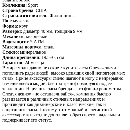
Коллекция
: Sport
Страна бренда
: США
Страна-изготовитель
: Филиппины
Пол
: мужские
Форма
: круг
Размеры
: диаметр 40 мм, толщина 9 мм
Механизм
: кварцевый
Водозащита
: 5 АТМ
Материал корпуса
: сталь
Стекло
: минеральное
Длина крепления
: 19.5±0.5 см
Гарантия
: 24 месяца
В мире моды давно не секрет: купить часы Guess – значит
пополнить ряды людей, высоко ценящих свой неповторимых
стиль. Яркие аксессуары смело шагают в ногу с непрерывно
изменяющейся модой, быстро трансформируясь под ее
тенденции. Наручные часы бренда – это фэшн-хронометры.
Следуя девизу «не останавливайся», компания быстро
развивается в различных стилевых направлениях и
производит как дизайнерские и классические, так и
спортивные часы. Поэтому этот модный и элегантный
аксессуар так выгодно дополняет образ своего владельца и
подчеркивает его статус.