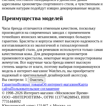
адресованы хронометры спортивного стиля, а чувственным и
нежным натурам подойдут изящно декорированные модели.
Преимущества моделей
Часы бренда отличаются отменным качеством, поскольку
производятся на современных заводах с применением
точнейших японских механизмов, имеющих большую
гарантию. Браслеты и корпусы имеют высокую надежность и
изготавливаются из экологичной и гипоаллергенной
нержавеющей стали, для ремешков используется только самая
качественная кожа. Для декорирования хронометров
применяются кристаллы, некоторые модели инкрустированы
жемчугом. Все наручные часы бренда имеют высокую
степень защиты от влаги, поэтому выбирая понравившуюся
модель в интернет-магазине Watches.ru, вы приобретаете
надежный и оригинальный дизайнерский аксессуар.
Вы смотрели: 1
Очистить
Гарантии
Возврат товара
Об интернет-магазине
Карта
сайта
Пользовательское соглашение
© 1998–2026 Интернет-магазин «Московское Время»
ООО «ИНТЕРОПТИМ», ОГРН 1137746288943, ИНН
7731444692
Юридический адрес: 121467, г. Москва, ул.