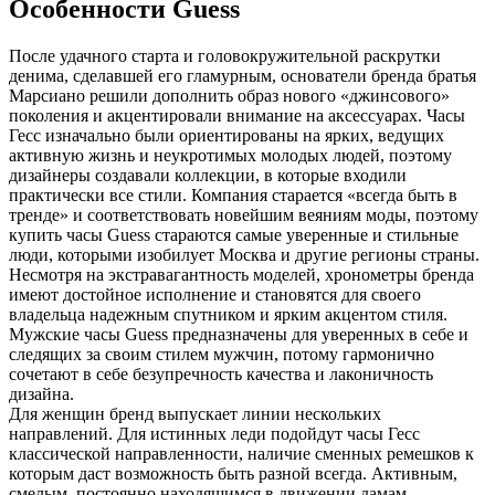
Особенности Guess
После удачного старта и головокружительной раскрутки
денима, сделавшей его гламурным, основатели бренда братья
Марсиано решили дополнить образ нового «джинсового»
поколения и акцентировали внимание на аксессуарах. Часы
Гесс изначально были ориентированы на ярких, ведущих
активную жизнь и неукротимых молодых людей, поэтому
дизайнеры создавали коллекции, в которые входили
практически все стили. Компания старается «всегда быть в
тренде» и соответствовать новейшим веяниям моды, поэтому
купить часы Guess стараются самые уверенные и стильные
люди, которыми изобилует Москва и другие регионы страны.
Несмотря на экстравагантность моделей, хронометры бренда
имеют достойное исполнение и становятся для своего
владельца надежным спутником и ярким акцентом стиля.
Мужские часы Guess предназначены для уверенных в себе и
следящих за своим стилем мужчин, потому гармонично
сочетают в себе безупречность качества и лаконичность
дизайна.
Для женщин бренд выпускает линии нескольких
направлений. Для истинных леди подойдут часы Гесс
классической направленности, наличие сменных ремешков к
которым даст возможность быть разной всегда. Активным,
смелым, постоянно находящимся в движении дамам