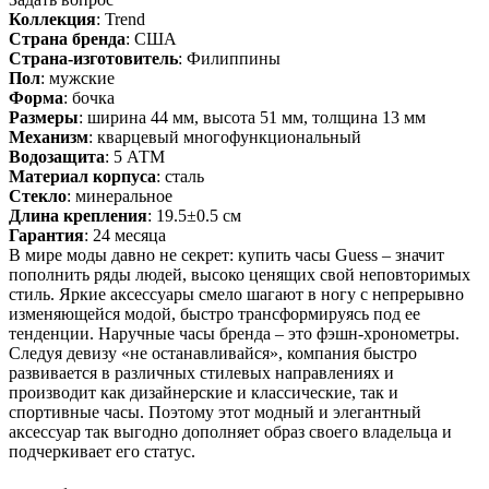
Коллекция
: Trend
Страна бренда
: США
Страна-изготовитель
: Филиппины
Пол
: мужские
Форма
: бочка
Размеры
: ширина 44 мм, высота 51 мм, толщина 13 мм
Механизм
: кварцевый многофункциональный
Водозащита
: 5 АТМ
Материал корпуса
: сталь
Стекло
: минеральное
Длина крепления
: 19.5±0.5 см
Гарантия
: 24 месяца
В мире моды давно не секрет: купить часы Guess – значит
пополнить ряды людей, высоко ценящих свой неповторимых
стиль. Яркие аксессуары смело шагают в ногу с непрерывно
изменяющейся модой, быстро трансформируясь под ее
тенденции. Наручные часы бренда – это фэшн-хронометры.
Следуя девизу «не останавливайся», компания быстро
развивается в различных стилевых направлениях и
производит как дизайнерские и классические, так и
спортивные часы. Поэтому этот модный и элегантный
аксессуар так выгодно дополняет образ своего владельца и
подчеркивает его статус.