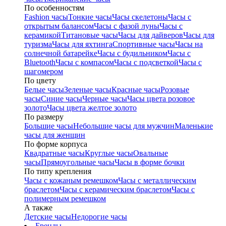
По особенностям
Fashion часы
Тонкие часы
Часы скелетоны
Часы с
открытым балансом
Часы с фазой луны
Часы с
керамикой
Титановые часы
Часы для дайверов
Часы для
туризма
Часы для яхтинга
Спортивные часы
Часы на
солнечной батарейке
Часы с будильником
Часы с
Bluetooth
Часы с компасом
Часы с подсветкой
Часы с
шагомером
По цвету
Белые часы
Зеленые часы
Красные часы
Розовые
часы
Синие часы
Черные часы
Часы цвета розовое
золото
Часы цвета желтое золото
По размеру
Большие часы
Небольшие часы для мужчин
Маленькие
часы для женщин
По форме корпуса
Квадратные часы
Круглые часы
Овальные
часы
Прямоугольные часы
Часы в форме бочки
По типу крепления
Часы с кожаным ремешком
Часы с металлическим
браслетом
Часы с керамическим браслетом
Часы с
полимерным ремешком
А также
Детские часы
Недорогие часы
Бренды