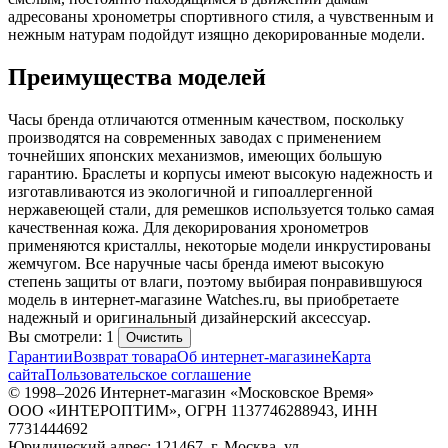
адресованы хронометры спортивного стиля, а чувственным и
нежным натурам подойдут изящно декорированные модели.
Преимущества моделей
Часы бренда отличаются отменным качеством, поскольку
производятся на современных заводах с применением
точнейших японских механизмов, имеющих большую
гарантию. Браслеты и корпусы имеют высокую надежность и
изготавливаются из экологичной и гипоаллергенной
нержавеющей стали, для ремешков используется только самая
качественная кожа. Для декорирования хронометров
применяются кристаллы, некоторые модели инкрустированы
жемчугом. Все наручные часы бренда имеют высокую
степень защиты от влаги, поэтому выбирая понравившуюся
модель в интернет-магазине Watches.ru, вы приобретаете
надежный и оригинальный дизайнерский аксессуар.
Вы смотрели: 1
Очистить
Гарантии
Возврат товара
Об интернет-магазине
Карта
сайта
Пользовательское соглашение
© 1998–2026 Интернет-магазин «Московское Время»
ООО «ИНТЕРОПТИМ», ОГРН 1137746288943, ИНН
7731444692
Юридический адрес: 121467, г. Москва, ул.