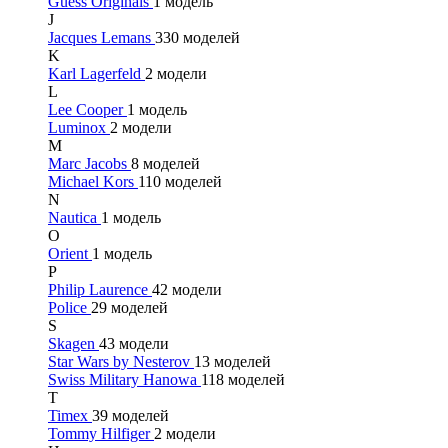
Guess Originals
1 модель
J
Jacques Lemans
330 моделей
K
Karl Lagerfeld
2 модели
L
Lee Cooper
1 модель
Luminox
2 модели
M
Marc Jacobs
8 моделей
Michael Kors
110 моделей
N
Nautica
1 модель
O
Orient
1 модель
P
Philip Laurence
42 модели
Police
29 моделей
S
Skagen
43 модели
Star Wars by Nesterov
13 моделей
Swiss Military Hanowa
118 моделей
T
Timex
39 моделей
Tommy Hilfiger
2 модели