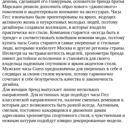
денима, сделавшей его гламурным, основатели бренда братья
Марсиано решили дополнить образ нового «джинсового»
поколения и акцентировали внимание на аксессуарах. Часы
Гесс изначально были ориентированы на ярких, ведущих
активную жизнь и неукротимых молодых людей, поэтому
дизайнеры создавали коллекции, в которые входили
практически все стили. Компания старается «всегда быть в
тренде» и соответствовать новейшим веяниям моды, поэтому
купить часы Guess стараются самые уверенные и стильные
люди, которыми изобилует Москва и другие регионы страны.
Несмотря на экстравагантность моделей, хронометры бренда
имеют достойное исполнение и становятся для своего
владельца надежным спутником и ярким акцентом стиля.
Мужские часы Guess предназначены для уверенных в себе и
следящих за своим стилем мужчин, потому гармонично
сочетают в себе безупречность качества и лаконичность
дизайна.
Для женщин бренд выпускает линии нескольких
направлений. Для истинных леди подойдут часы Гесс
классической направленности, наличие сменных ремешков к
которым даст возможность быть разной всегда. Активным,
смелым, постоянно находящимся в движении дамам
адресованы хронометры спортивного стиля, а чувственным и
нежным натурам подойдут изящно декорированные модели.