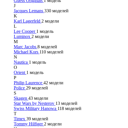
Guess Originals
1 модель
J
Jacques Lemans
330 моделей
K
Karl Lagerfeld
2 модели
L
Lee Cooper
1 модель
Luminox
2 модели
M
Marc Jacobs
8 моделей
Michael Kors
110 моделей
N
Nautica
1 модель
O
Orient
1 модель
P
Philip Laurence
42 модели
Police
29 моделей
S
Skagen
43 модели
Star Wars by Nesterov
13 моделей
Swiss Military Hanowa
118 моделей
T
Timex
39 моделей
Tommy Hilfiger
2 модели