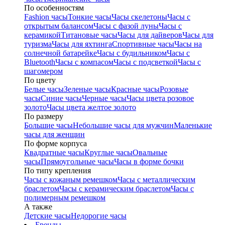
По особенностям
Fashion часы
Тонкие часы
Часы скелетоны
Часы с
открытым балансом
Часы с фазой луны
Часы с
керамикой
Титановые часы
Часы для дайверов
Часы для
туризма
Часы для яхтинга
Спортивные часы
Часы на
солнечной батарейке
Часы с будильником
Часы с
Bluetooth
Часы с компасом
Часы с подсветкой
Часы с
шагомером
По цвету
Белые часы
Зеленые часы
Красные часы
Розовые
часы
Синие часы
Черные часы
Часы цвета розовое
золото
Часы цвета желтое золото
По размеру
Большие часы
Небольшие часы для мужчин
Маленькие
часы для женщин
По форме корпуса
Квадратные часы
Круглые часы
Овальные
часы
Прямоугольные часы
Часы в форме бочки
По типу крепления
Часы с кожаным ремешком
Часы с металлическим
браслетом
Часы с керамическим браслетом
Часы с
полимерным ремешком
А также
Детские часы
Недорогие часы
Бренды