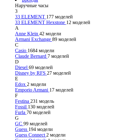
Наручные часы
3
33 ELEMENT
177 моделей
33 ELEMENT Hexstone
12 моделей
A
Anne Klein
42 модели
Armani Exchange
89 моделей
C
Casio
1684 модели
Claude Bernard
7 моделей
D
Diesel
69 моделей
Disney by RFS
27 моделей
E
Edox
2 модели
Emporio Armani
17 моделей
F
Festina
231 модель
Fossil
130 моделей
Furla
70 моделей
G
GC
99 моделей
Guess
194 модели
Guess Connect
2 модели