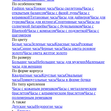
По особенностям
Fashion часы
Тонкие часы
Часы скелетоны
Часы с
открытым балансом
Часы с фазой луны
Часы с
керамикой
Титановые часы
Часы для дайверов
Часы для
туризма
Часы для яхтинга
Спортивные часы
Часы на
солнечной батарейке
Часы с будильником
Часы с
Bluetooth
Часы с компасом
Часы с подсветкой
Часы с
шагомером
По цвету
Белые часы
Зеленые часы
Красные часы
Розовые
часы
Синие часы
Черные часы
Часы цвета розовое
золото
Часы цвета желтое золото
По размеру
Большие часы
Небольшие часы для мужчин
Маленькие
часы для женщин
По форме корпуса
Квадратные часы
Круглые часы
Овальные
часы
Прямоугольные часы
Часы в форме бочки
По типу крепления
Часы с кожаным ремешком
Часы с металлическим
браслетом
Часы с керамическим браслетом
Часы с
полимерным ремешком
А также
Детские часы
Недорогие часы
Бренды