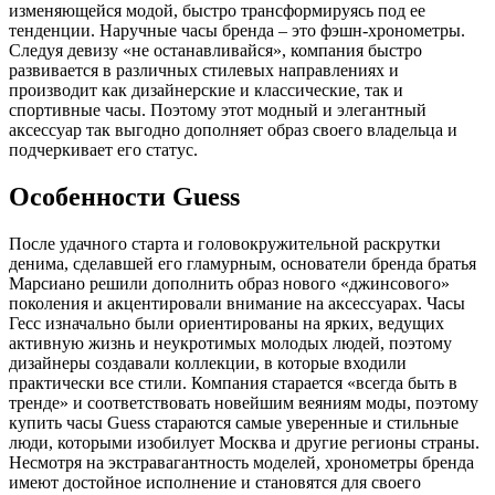
изменяющейся модой, быстро трансформируясь под ее
тенденции. Наручные часы бренда – это фэшн-хронометры.
Следуя девизу «не останавливайся», компания быстро
развивается в различных стилевых направлениях и
производит как дизайнерские и классические, так и
спортивные часы. Поэтому этот модный и элегантный
аксессуар так выгодно дополняет образ своего владельца и
подчеркивает его статус.
Особенности Guess
После удачного старта и головокружительной раскрутки
денима, сделавшей его гламурным, основатели бренда братья
Марсиано решили дополнить образ нового «джинсового»
поколения и акцентировали внимание на аксессуарах. Часы
Гесс изначально были ориентированы на ярких, ведущих
активную жизнь и неукротимых молодых людей, поэтому
дизайнеры создавали коллекции, в которые входили
практически все стили. Компания старается «всегда быть в
тренде» и соответствовать новейшим веяниям моды, поэтому
купить часы Guess стараются самые уверенные и стильные
люди, которыми изобилует Москва и другие регионы страны.
Несмотря на экстравагантность моделей, хронометры бренда
имеют достойное исполнение и становятся для своего