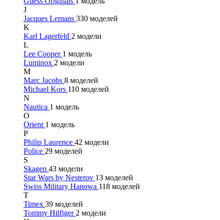
Guess Originals
1 модель
J
Jacques Lemans
330 моделей
K
Karl Lagerfeld
2 модели
L
Lee Cooper
1 модель
Luminox
2 модели
M
Marc Jacobs
8 моделей
Michael Kors
110 моделей
N
Nautica
1 модель
O
Orient
1 модель
P
Philip Laurence
42 модели
Police
29 моделей
S
Skagen
43 модели
Star Wars by Nesterov
13 моделей
Swiss Military Hanowa
118 моделей
T
Timex
39 моделей
Tommy Hilfiger
2 модели