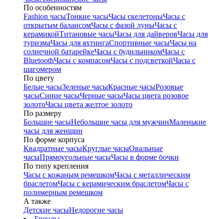
По особенностям
Fashion часы
Тонкие часы
Часы скелетоны
Часы с
открытым балансом
Часы с фазой луны
Часы с
керамикой
Титановые часы
Часы для дайверов
Часы для
туризма
Часы для яхтинга
Спортивные часы
Часы на
солнечной батарейке
Часы с будильником
Часы с
Bluetooth
Часы с компасом
Часы с подсветкой
Часы с
шагомером
По цвету
Белые часы
Зеленые часы
Красные часы
Розовые
часы
Синие часы
Черные часы
Часы цвета розовое
золото
Часы цвета желтое золото
По размеру
Большие часы
Небольшие часы для мужчин
Маленькие
часы для женщин
По форме корпуса
Квадратные часы
Круглые часы
Овальные
часы
Прямоугольные часы
Часы в форме бочки
По типу крепления
Часы с кожаным ремешком
Часы с металлическим
браслетом
Часы с керамическим браслетом
Часы с
полимерным ремешком
А также
Детские часы
Недорогие часы
Бренды