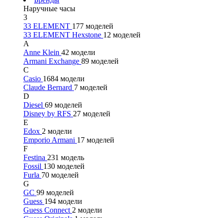
Наручные часы
3
33 ELEMENT
177 моделей
33 ELEMENT Hexstone
12 моделей
A
Anne Klein
42 модели
Armani Exchange
89 моделей
C
Casio
1684 модели
Claude Bernard
7 моделей
D
Diesel
69 моделей
Disney by RFS
27 моделей
E
Edox
2 модели
Emporio Armani
17 моделей
F
Festina
231 модель
Fossil
130 моделей
Furla
70 моделей
G
GC
99 моделей
Guess
194 модели
Guess Connect
2 модели