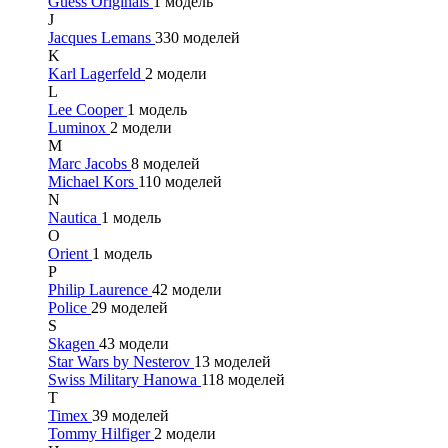
Guess Originals
1 модель
J
Jacques Lemans
330 моделей
K
Karl Lagerfeld
2 модели
L
Lee Cooper
1 модель
Luminox
2 модели
M
Marc Jacobs
8 моделей
Michael Kors
110 моделей
N
Nautica
1 модель
O
Orient
1 модель
P
Philip Laurence
42 модели
Police
29 моделей
S
Skagen
43 модели
Star Wars by Nesterov
13 моделей
Swiss Military Hanowa
118 моделей
T
Timex
39 моделей
Tommy Hilfiger
2 модели