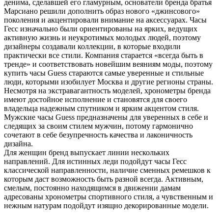
денима, сделавшей его гламурным, основатели бренда братья
Марсиано решили дополнить образ нового «джинсового»
поколения и акцентировали внимание на аксессуарах. Часы
Гесс изначально были ориентированы на ярких, ведущих
активную жизнь и неукротимых молодых людей, поэтому
дизайнеры создавали коллекции, в которые входили
практически все стили. Компания старается «всегда быть в
тренде» и соответствовать новейшим веяниям моды, поэтому
купить часы Guess стараются самые уверенные и стильные
люди, которыми изобилует Москва и другие регионы страны.
Несмотря на экстравагантность моделей, хронометры бренда
имеют достойное исполнение и становятся для своего
владельца надежным спутником и ярким акцентом стиля.
Мужские часы Guess предназначены для уверенных в себе и
следящих за своим стилем мужчин, потому гармонично
сочетают в себе безупречность качества и лаконичность
дизайна.
Для женщин бренд выпускает линии нескольких
направлений. Для истинных леди подойдут часы Гесс
классической направленности, наличие сменных ремешков к
которым даст возможность быть разной всегда. Активным,
смелым, постоянно находящимся в движении дамам
адресованы хронометры спортивного стиля, а чувственным и
нежным натурам подойдут изящно декорированные модели.